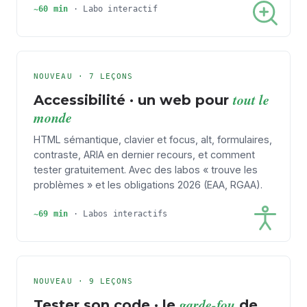
~60 min
·
Labo interactif
NOUVEAU · 7 LEÇONS
tout le
Accessibilité · un web pour
monde
HTML sémantique, clavier et focus, alt, formulaires,
contraste, ARIA en dernier recours, et comment
tester gratuitement. Avec des labos « trouve les
problèmes » et les obligations 2026 (EAA, RGAA).
~69 min
·
Labos interactifs
NOUVEAU · 9 LEÇONS
garde-fou
Tester son code · le
de