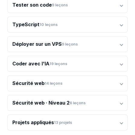
Tester son code
9
leçons
TypeScript
10
leçons
Déployer sur un VPS
9
leçons
Coder avec l'IA
19
leçons
Sécurité web
14
leçons
Sécurité web · Niveau 2
6
leçons
Projets appliqués
13
projets