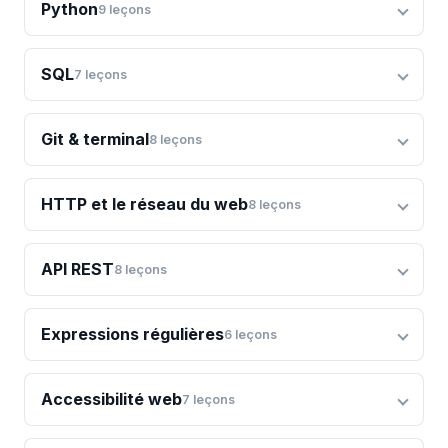
Python
9
leçons
SQL
7
leçons
Git & terminal
8
leçons
HTTP et le réseau du web
8
leçons
API REST
8
leçons
Expressions régulières
6
leçons
Accessibilité web
7
leçons