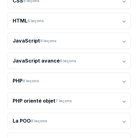
CSS
8
leçons
HTML
8
leçons
JavaScript
9
leçons
JavaScript avancé
6
leçons
PHP
8
leçons
PHP orienté objet
7
leçons
La POO
8
leçons