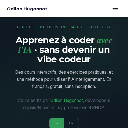
Odilon Hugonnot
GRATUIT · PARCOURS INTERACTIF · AVEC L'IA
avec
Apprenez à coder
l'IA
· sans devenir un
vibe codeur
Des cours interactifs, des exercices pratiques, et
une méthode pour utiliser l'IA intelligemment. En
français, gratuit, sans inscription.
Cours écrits par
Odilon Hugonnot
, développeur
depuis 14 ans et jury professionnel RNCP.
FR
EN