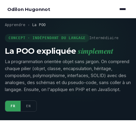
Odilon Hugonnot
Apprendre
›
La POO
CONCEPT · INDÉPENDANT DU LANGAGE
Intermédiaire
simplement
La POO expliquée
La programmation orientée objet sans jargon. On comprend
chaque pilier (objet, classe, encapsulation, héritage,
composition, polymorphisme, interfaces, SOLID) avec des
analogies, des schémas et du pseudo-code, sans coller à un
langage. Ensuite, on l'applique en PHP et en JavaScript.
FR
EN