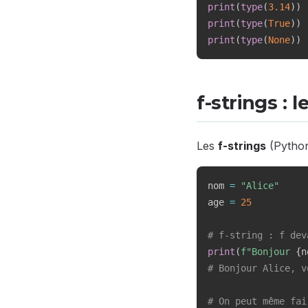
print
(
type
(
3.14
)
)
print
(
type
(
True
)
)
print
(
type
(
None
)
)
f-strings :
Les
f-strings
(Python 
nom 
=
"Alice"
age 
=
25
# f-string : f dev
print
(
f"Bonjour 
{
n
# Bonjour Alice, v
# On peut même fai