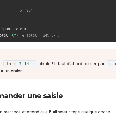
# "25"
otal
}
 €"
)
# Total : 149.97 €
:
plante ! Il faut d'abord passer par
int
(
"3.14"
)
fl
t un entier.
emander une saisie
n message et attend que l'utilisateur tape quelque chose :