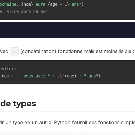
ochaine, 
{
nom
}
 aura 
{
age 
+
1
}
 ans"
)
e, Alice aura 26 ans
avec
(concaténation) fonctionne mais est moins lisible :
+
éviter)
 nom 
+
", vous avez "
+
str
(
age
)
+
" ans"
)
 de types
rtir un type en un autre. Python fournit des fonctions simple