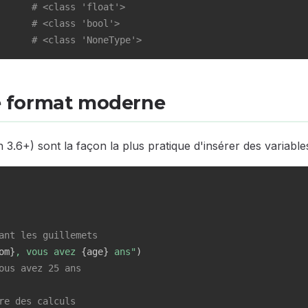
# <class 'float'>
# <class 'bool'>
# <class 'NoneType'>
 le format moderne
3.6+) sont la façon la plus pratique d'insérer des variable
ant les guillemets
om
}
, vous avez 
{
age
}
 ans"
)
ous avez 25 ans
re des calculs