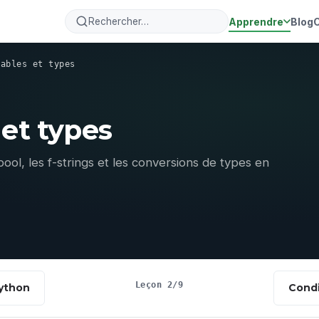
Apprendre
Blog
iables et types
 et types
, bool, les f-strings et les conversions de types en
Leçon 2/9
Python
Condi