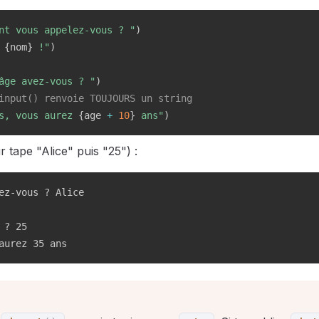
nt vous appelez-vous ? "
)
 
{
nom
}
 !"
)
âge avez-vous ? "
)
input() renvoie TOUJOURS un string
s, vous aurez 
{
age 
+
10
}
 ans"
)
eur tape "Alice" puis "25") :
ez-vous ? Alice

? 25

aurez 35 ans