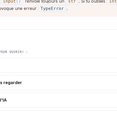
:
renvoie toujours un
. Si tu oublies
input
(
)
str
int
ovoque une erreur
.
TypeError
POUR OUVRIR) :
s regarder
l'IA