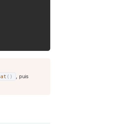
, puis
oat
(
)