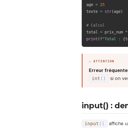
age 
=
25
texte 
=
str
(
age
)
# Calcul
total 
=
 prix_num 
*
print
(
f"Total : 
{
t
Erreur fréquente
si on veu
int
(
)
input() : d
affiche u
input
(
)