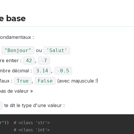
e base
fondamentaux :
:
ou
"Bonjour"
'Salut'
e entier :
,
42
-
7
mbre décimal :
,
3.14
-
0.5
 faux :
,
(avec majuscule !)
True
False
pas de valeur »
te dit le type d'une valeur :
r"
)
)
# <class 'str'>
# <class 'int'>