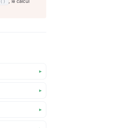
, le calcul
(
)