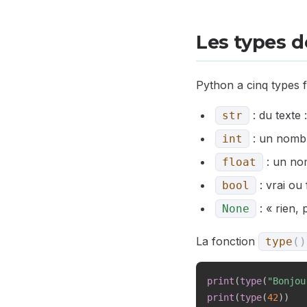
Les types d
Python a cinq types 
: du texte 
str
: un nombr
int
: un no
float
: vrai ou
bool
: « rien, 
None
La fonction
type
(
)
print
(
type
(
"Bonjou
print
(
type
(
42
)
)