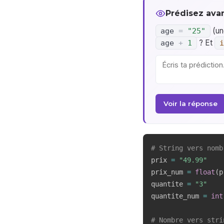
Prédisez avan
(un
age
=
"25"
? Et
age
+
1
i
Voir la réponse
# String vers nomb
prix 
=
"49.99"
prix_num 
=
float
(
p
quantite 
=
"3"
quantite_num 
=
int
# Nombre vers stri