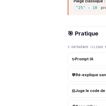
Piège classique
pr
"25"
+
10
🎯 Pratique
S'ENTRAÎNER (CLIQUE 
Prompt IA
✨
Ré-explique san
💬
Juge le code de 
⚖️