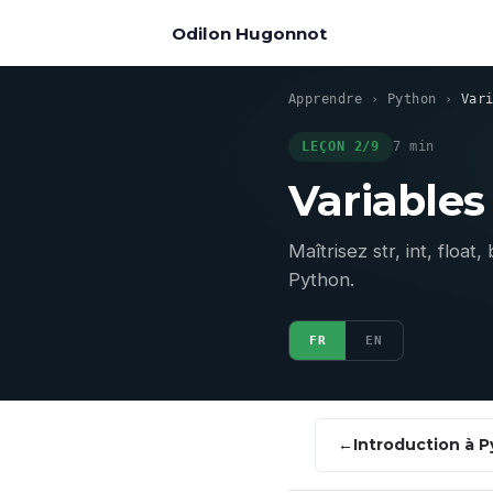
Odilon Hugonnot
Apprendre
›
Python
›
Var
LEÇON 2/9
7 min
Variables
Maîtrisez str, int, float
Python.
FR
EN
Introduction à 