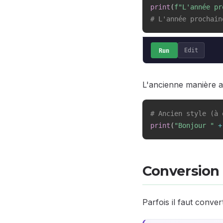
print
(
f"L'année pr
# L'année prochain
Run
Edit
L'ancienne manière 
# Ancien style (à 
print
(
"Bonjour "
+
Conversion
Parfois il faut conve