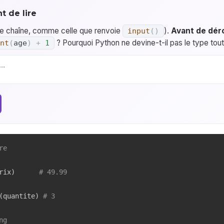
t de lire
e chaîne, comme celle que renvoie
).
Avant de déro
input
(
)
? Pourquoi Python ne devine-t-il pas le type tout
nt
(
age
)
+
1
re
rix
)
# 49.99
(
quantite
)
# 3
ng