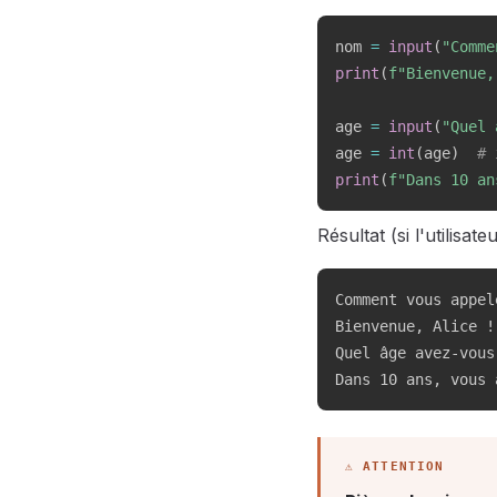
nom 
=
input
(
"Comme
print
(
f"Bienvenue,
age 
=
input
(
"Quel 
age 
=
int
(
age
)
# 
print
(
f"Dans 10 an
Résultat (si l'utilisat
Comment vous appel
Bienvenue, Alice !

Quel âge avez-vous 
Dans 10 ans, vous 