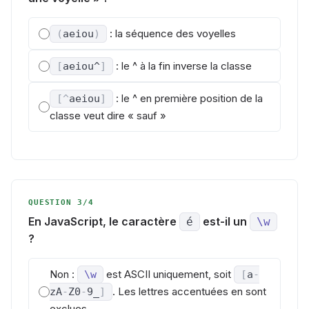
: la séquence des voyelles
(
aeiou
)
: le ^ à la fin inverse la classe
[
aeiou^
]
: le ^ en première position de la
[
^
aeiou
]
classe veut dire « sauf »
QUESTION 3/4
En JavaScript, le caractère
est-il un
é
\w
?
Non :
est ASCII uniquement, soit
\w
[
a
-
. Les lettres accentuées en sont
z
A
-
Z
0
-
9
_
]
exclues