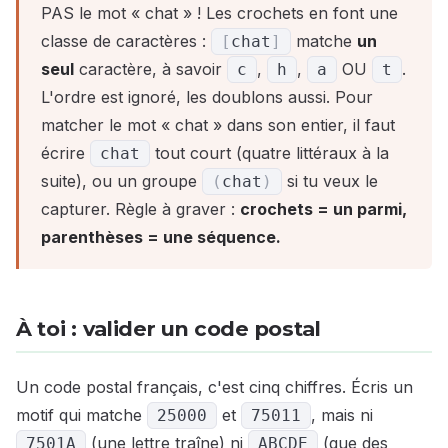
PAS le mot « chat » ! Les crochets en font une
classe de caractères :
matche
un
[
chat
]
seul
caractère, à savoir
,
,
OU
.
c
h
a
t
L'ordre est ignoré, les doublons aussi. Pour
matcher le mot « chat » dans son entier, il faut
écrire
tout court (quatre littéraux à la
chat
suite), ou un groupe
si tu veux le
(
chat
)
capturer. Règle à graver :
crochets = un parmi,
parenthèses = une séquence.
À toi : valider un code postal
Un code postal français, c'est cinq chiffres. Écris un
motif qui matche
et
, mais ni
25000
75011
(une lettre traîne) ni
(que des
7501A
ABCDE