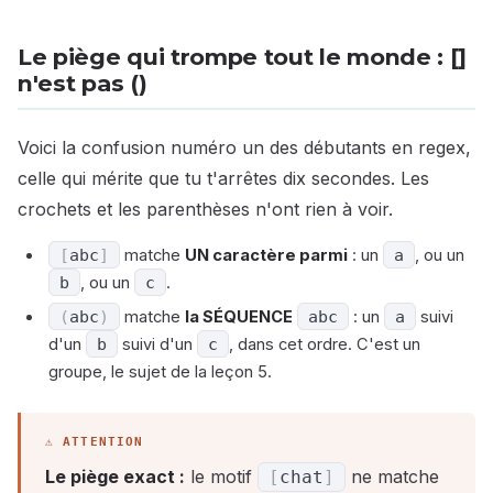
Le piège qui trompe tout le monde : []
n'est pas ()
Voici la confusion numéro un des débutants en regex,
celle qui mérite que tu t'arrêtes dix secondes. Les
crochets et les parenthèses n'ont rien à voir.
[
abc
]
matche
UN caractère parmi
: un
a
, ou un
b
, ou un
c
.
(
abc
)
matche
la SÉQUENCE
abc
: un
a
suivi
d'un
b
suivi d'un
c
, dans cet ordre. C'est un
groupe, le sujet de la leçon 5.
Le piège exact :
le motif
ne matche
[
chat
]