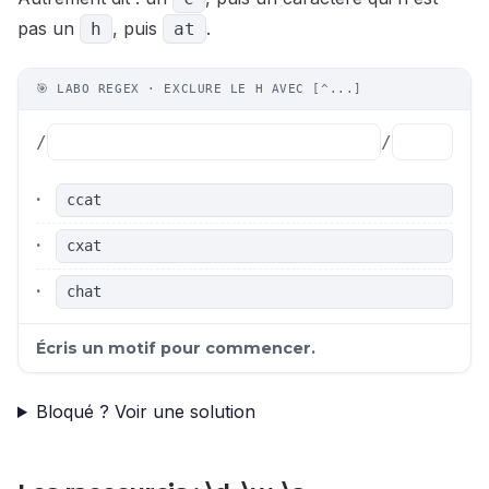
pas un
, puis
.
h
at
🎯 LABO REGEX · EXCLURE LE H AVEC [^...]
/
/
·
ccat
·
cxat
·
chat
Écris un motif pour commencer.
Bloqué ? Voir une solution