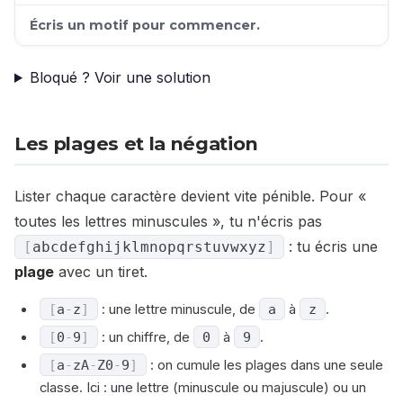
Écris un motif pour commencer.
Bloqué ? Voir une solution
Les plages et la négation
Lister chaque caractère devient vite pénible. Pour «
toutes les lettres minuscules », tu n'écris pas
: tu écris une
[
abcdefghijklmnopqrstuvwxyz
]
plage
avec un tiret.
[
a
-
z
]
: une lettre minuscule, de
a
à
z
.
[
0
-
9
]
: un chiffre, de
0
à
9
.
[
a
-
z
A
-
Z
0
-
9
]
: on cumule les plages dans une seule
classe. Ici : une lettre (minuscule ou majuscule) ou un