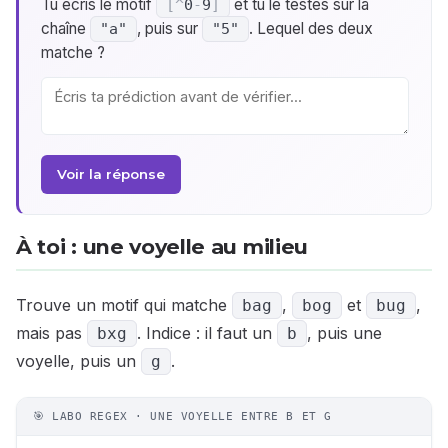
Tu écris le motif
et tu le testes sur la
[
^
0
-
9
]
chaîne
, puis sur
. Lequel des deux
"a"
"5"
matche ?
Voir la réponse
À toi : une voyelle au milieu
Trouve un motif qui matche
,
et
,
bag
bog
bug
mais pas
. Indice : il faut un
, puis une
bxg
b
voyelle, puis un
.
g
🎯 LABO REGEX · UNE VOYELLE ENTRE B ET G