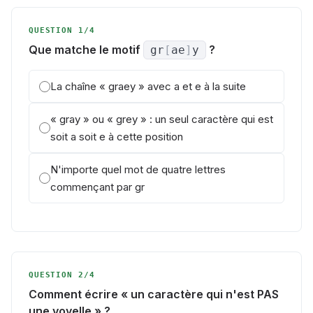
QUESTION 1/4
Que matche le motif
?
gr
[
ae
]
y
La chaîne « graey » avec a et e à la suite
« gray » ou « grey » : un seul caractère qui est
soit a soit e à cette position
N'importe quel mot de quatre lettres
commençant par gr
QUESTION 2/4
Comment écrire « un caractère qui n'est PAS
une voyelle » ?