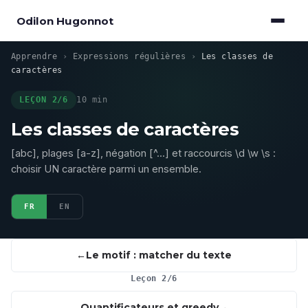
Odilon Hugonnot
Apprendre
›
Expressions régulières
›
Les classes de
caractères
LEÇON 2/6
10 min
Les classes de caractères
[abc], plages [a-z], négation [^...] et raccourcis \d \w \s :
choisir UN caractère parmi un ensemble.
FR
EN
Le motif : matcher du texte
Leçon 2/6
Quantificateurs et greedy