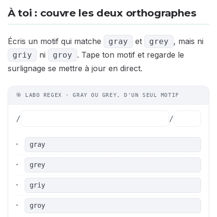
À toi : couvre les deux orthographes
Écris un motif qui matche
et
, mais ni
gray
grey
ni
. Tape ton motif et regarde le
griy
groy
surlignage se mettre à jour en direct.
🎯 LABO REGEX · GRAY OU GREY, D'UN SEUL MOTIF
/
/
·
gray
·
grey
·
griy
·
groy