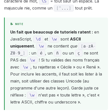
caractère de mot,
= tout sauf un espace. La
\S
majuscule nie, comme un
tout prêt.
[
^
...
]
Un fait que beaucoup de tutoriels ratent :
en
JavaScript,
et
sont
ASCII
\d
\w
uniquement
.
ne contient
que
\w
[
a
-
z
A
-
: un
, un
ou un
ne sont
Z
0
-
9
_
]
é
ñ
ç
PAS des
! Si tu valides des noms français
\w
avec
, tu rejetteras « Cécile » ou « René ».
\w
Pour inclure les accents, il faut soit les lister à la
main, soit utiliser des classes Unicode (au
programme d'une autre leçon). Garde juste ce
réflexe :
n'est pas « toute lettre », c'est «
\w
lettre ASCII, chiffre ou underscore ».