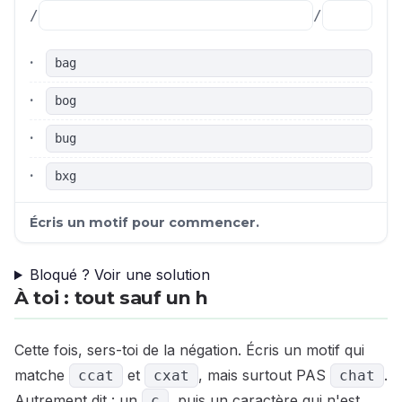
/
/
·
bag
·
bog
·
bug
·
bxg
Écris un motif pour commencer.
Bloqué ? Voir une solution
À toi : tout sauf un h
Cette fois, sers-toi de la négation. Écris un motif qui
matche
et
, mais surtout PAS
.
ccat
cxat
chat
Autrement dit : un
, puis un caractère qui n'est
c