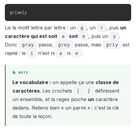
gr[ae]y
Lis le motif lettre par lettre : un
, un
, puis
un
g
r
caractère qui est soit
soit
, puis un
.
a
e
y
Donc
passe,
passe, mais
est
gray
grey
griy
rejeté : le
n'est ni
ni
.
i
a
e
Le vocabulaire :
on appelle ça une
classe de
caractères
. Les crochets
définissent
[
]
un ensemble, et la regex pioche
un
caractère
dedans. Retiens bien « un parmi » : c'est la clé
de toute la leçon.