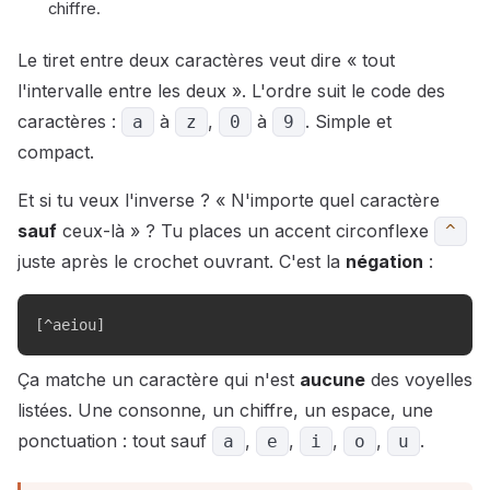
chiffre.
Le tiret entre deux caractères veut dire « tout
l'intervalle entre les deux ». L'ordre suit le code des
caractères :
à
,
à
. Simple et
a
z
0
9
compact.
Et si tu veux l'inverse ? « N'importe quel caractère
sauf
ceux-là » ? Tu places un accent circonflexe
^
juste après le crochet ouvrant. C'est la
négation
:
[^aeiou]
Ça matche un caractère qui n'est
aucune
des voyelles
listées. Une consonne, un chiffre, un espace, une
ponctuation : tout sauf
,
,
,
,
.
a
e
i
o
u