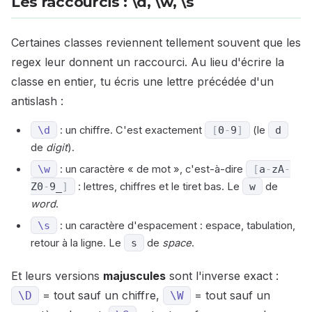
Les raccourcis : \d, \w, \s
Certaines classes reviennent tellement souvent que les
regex leur donnent un raccourci. Au lieu d'écrire la
classe en entier, tu écris une lettre précédée d'un
antislash :
\d
: un chiffre. C'est exactement
[
0
-
9
]
(le
d
de
digit
).
\w
: un caractère « de mot », c'est-à-dire
[
a
-
z
A
-
Z
0
-
9
_
]
: lettres, chiffres et le tiret bas. Le
w
de
word
.
\s
: un caractère d'espacement : espace, tabulation,
retour à la ligne. Le
s
de
space
.
Et leurs versions
majuscules
sont l'inverse exact :
= tout sauf un chiffre,
= tout sauf un
\D
\W