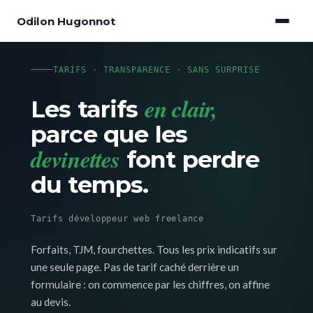
Odilon Hugonnot
TARIFS · TRANSPARENCE · SANS SURPRISE
en clair,
Les tarifs
parce que les
devinettes
font perdre
du temps.
Tarifs développeur web freelance
Forfaits, TJM, fourchettes. Tous les prix indicatifs sur
une seule page. Pas de tarif caché derrière un
formulaire : on commence par les chiffres, on affine
au devis.