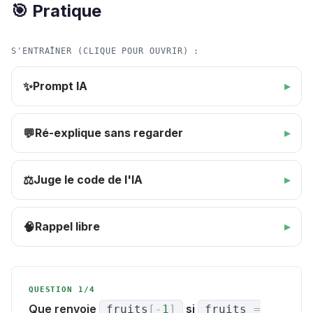
🎯 Pratique
S'ENTRAÎNER (CLIQUE POUR OUVRIR) :
Prompt IA
✨
Ré-explique sans regarder
💬
Juge le code de l'IA
⚖️
Rappel libre
🧠
QUESTION 1/4
Que renvoie
si
fruits
[
-
1
]
fruits
=