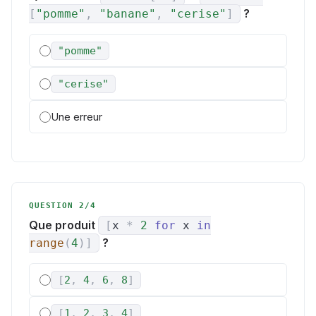
?
[
"pomme"
,
"banane"
,
"cerise"
]
"pomme"
"cerise"
Une erreur
QUESTION 2/4
Que produit
[
x
*
2
for
x
in
?
range
(
4
)
]
[
2
,
4
,
6
,
8
]
[
1
,
2
,
3
,
4
]