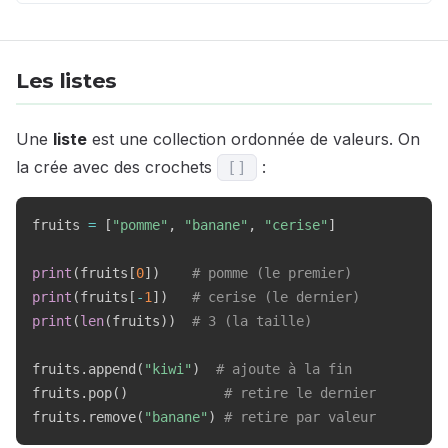
Les listes
Une
liste
est une collection ordonnée de valeurs. On
la crée avec des crochets
:
[
]
fruits 
=
[
"pomme"
,
"banane"
,
"cerise"
]
print
(
fruits
[
0
]
)
# pomme (le premier)
print
(
fruits
[
-
1
]
)
# cerise (le dernier)
print
(
len
(
fruits
)
)
# 3 (la taille)
fruits
.
append
(
"kiwi"
)
# ajoute à la fin
fruits
.
pop
(
)
# retire le dernier
fruits
.
remove
(
"banane"
)
# retire par valeur