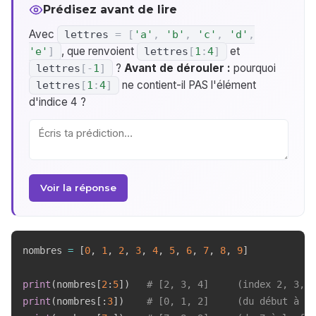
Prédisez avant de lire
Avec
lettres
=
[
'a'
,
'b'
,
'c'
,
'd'
,
, que renvoient
et
'e'
]
lettres
[
1
:
4
]
?
Avant de dérouler :
pourquoi
lettres
[
-
1
]
ne contient-il PAS l'élément
lettres
[
1
:
4
]
d'indice 4 ?
Voir la réponse
nombres 
=
[
0
,
1
,
2
,
3
,
4
,
5
,
6
,
7
,
8
,
9
]
print
(
nombres
[
2
:
5
]
)
# [2, 3, 4]     (index 2, 3, 4
print
(
nombres
[
:
3
]
)
# [0, 1, 2]     (du début à 3)