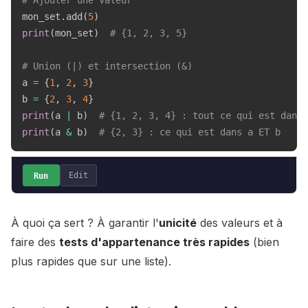
# Ajouter une valeur
mon_set
.
add
(
5
)
print
(
mon_set
)
# {1, 2, 3, 5}
# Union (|) et intersection (&)
a 
=
{
1
,
2
,
3
}
b 
=
{
2
,
3
,
4
}
print
(
a 
|
 b
)
# {1, 2, 3, 4} : tout ce qui est dans 
print
(
a 
&
 b
)
# {2, 3} : ce qui est dans a ET b
Run
Edit
À quoi ça sert ? À garantir l'
unicité
des valeurs et à
faire des
tests d'appartenance très rapides
(bien
plus rapides que sur une liste).