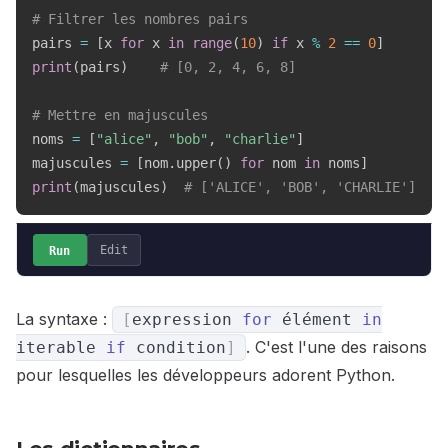
# Filtrer les nombres pairs
pairs 
=
[
x 
for
 x 
in
range
(
10
)
if
 x 
%
2
==
0
]
print
(
pairs
)
# [0, 2, 4, 6, 8]
# Mettre en majuscules
noms 
=
[
"alice"
,
"bob"
,
"charlie"
]
majuscules 
=
[
nom
.
upper
(
)
for
 nom 
in
 noms
]
print
(
majuscules
)
# ['ALICE', 'BOB', 'CHARLIE']
Run
Edit
La syntaxe :
[
expression
for
élément
in
. C'est l'une des raisons
iterable
if
condition
]
pour lesquelles les développeurs adorent Python.