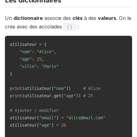
Les dictionnaires
Un
dictionnaire
associe des
clés
à des
valeurs
. On le
crée avec des accolades
:
{
}
utilisateur 
=
{
"nom"
:
"Alice"
,
"age"
:
25
,
"ville"
:
"Paris"
}
print
(
utilisateur
[
"nom"
]
)
# Alice
print
(
utilisateur
.
get
(
"age"
)
)
# 25
# Ajouter / modifier
utilisateur
[
"email"
]
=
"alice@mail.com"
utilisateur
[
"age"
]
=
26