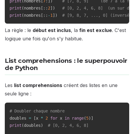
print
(
nombres
[
7
:
]
)
# [7, 8, 9]     (de 7 à la fin
print
(
nombres
[
:
:
2
]
)
# [0, 2, 4, 6, 8]  (un sur deu
print
(
nombres
[
:
:
-
1
]
)
# [9, 8, 7, ..., 0] (inversé)
La règle : le
début est inclus
, la
fin est exclue
. C'est
logique une fois qu'on s'y habitue.
List comprehensions : le superpouvoir
de Python
Les
list comprehensions
créent des listes en une
seule ligne :
# Doubler chaque nombre
doubles 
=
[
x 
*
2
for
 x 
in
range
(
5
)
]
print
(
doubles
)
# [0, 2, 4, 6, 8]