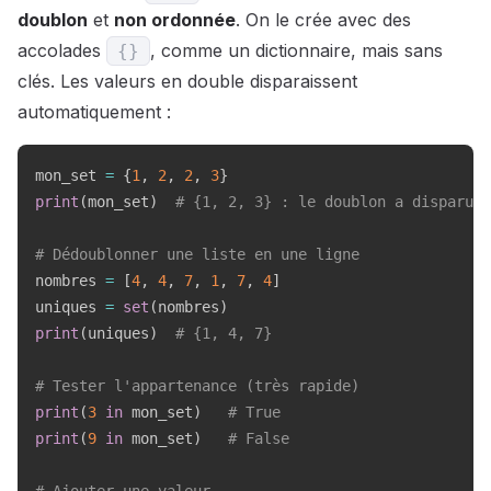
doublon
et
non ordonnée
. On le crée avec des
accolades
, comme un dictionnaire, mais sans
{
}
clés. Les valeurs en double disparaissent
automatiquement :
mon_set 
=
{
1
,
2
,
2
,
3
}
print
(
mon_set
)
# {1, 2, 3} : le doublon a disparu
# Dédoublonner une liste en une ligne
nombres 
=
[
4
,
4
,
7
,
1
,
7
,
4
]
uniques 
=
set
(
nombres
)
print
(
uniques
)
# {1, 4, 7}
# Tester l'appartenance (très rapide)
print
(
3
in
 mon_set
)
# True
print
(
9
in
 mon_set
)
# False