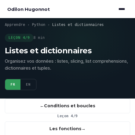
Odilon Hugonnot
Apprendre
›
Python
›
Listes et dictionnaires
LEÇON 4/9
8 min
Listes et dictionnaires
Organisez vos données : listes, slicing, list comprehensions,
dictionnaires et tuples.
FR
EN
Conditions et boucles
Leçon 4/9
Les fonctions