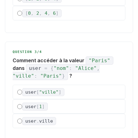
[
0
,
2
,
4
,
6
]
QUESTION 3/4
Comment accéder à la valeur
"Paris"
dans
user
=
{
"nom"
:
"Alice"
,
?
"ville"
:
"Paris"
}
user
[
"ville"
]
user
[
1
]
user
.
ville