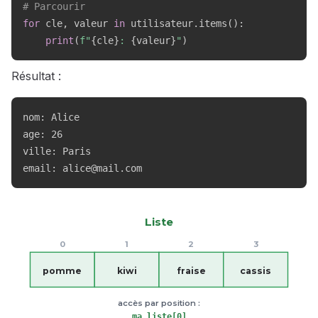
# Parcourir
for
 cle
,
 valeur 
in
 utilisateur
.
items
(
)
:
print
(
f"
{
cle
}
: 
{
valeur
}
"
)
Résultat :
nom: Alice

age: 26

ville: Paris

email: alice@mail.com
Liste
0
1
2
3
pomme
kiwi
fraise
cassis
accès par position :
ma_liste[0]