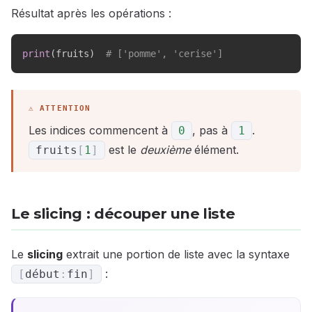
Résultat après les opérations :
print
(
fruits
)
# ['pomme', 'cerise']
Les indices commencent à
, pas à
.
0
1
est le
deuxième
élément.
fruits
[
1
]
Le slicing : découper une liste
Le
slicing
extrait une portion de liste avec la syntaxe
:
[
début
:
fin
]