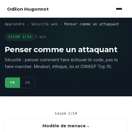
Odilon Hugonnot
Apprendre
›
Sécurité web
›
Penser comme un attaquant
LEÇON 1/14
7 min
Penser comme un attaquant
Sécurité : penser comment faire échouer le code, pas le
faire marcher. Mindset, éthique, loi et OWASP Top 10.
FR
EN
Leçon 1/14
Modèle de menace