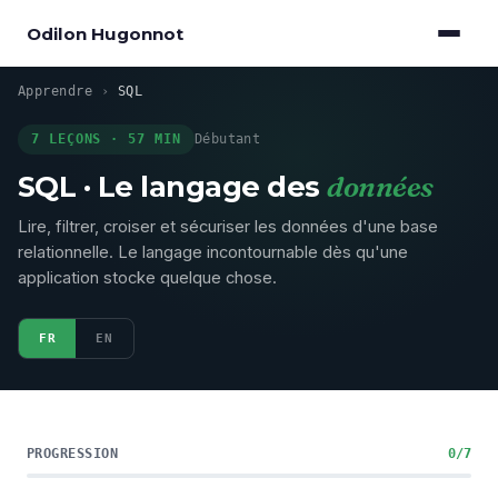
Odilon Hugonnot
Apprendre
›
SQL
7 LEÇONS · 57 MIN
Débutant
SQL · Le langage des
données
Lire, filtrer, croiser et sécuriser les données d'une base
relationnelle. Le langage incontournable dès qu'une
application stocke quelque chose.
FR
EN
PROGRESSION
0/7