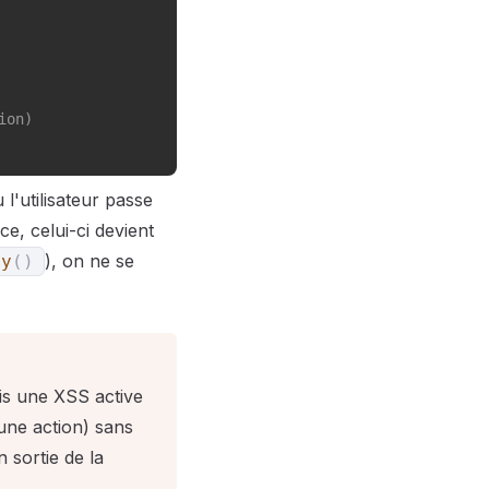
ion)
'utilisateur passe
e, celui-ci devient
), on ne se
oy
(
)
is une XSS active
 une action) sans
n sortie de la