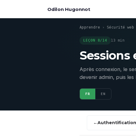
Odilon Hugonnot
Apprendre
›
Sécurité web
LEÇON 8/14
13 min
Sessions 
Après connexion, le ser
devenir admin, puis les
FR
EN
Authentificatio