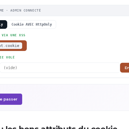
ME · ADMIN CONNECTÉ
ly
Cookie AVEC HttpOnly
 VIA UNE XSS
nt
.
cookie
IE VOLÉ
E
se passer