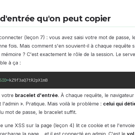
 d'entrée qu'on peut copier
nnecter (leçon 7) : vous avez saisi votre mot de passe, le
onne fois. Mais comment s'en souvient-il à chaque requête 
émoire ? C'est exactement le rôle de la session. Le serv
le à ça :
SID
=
kZ9f3aQ7tR2pX1mB
 votre
bracelet d'entrée
. À chaque requête, le navigateur 
t l'admin ». Pratique. Mais voilà le problème :
celui qui dét
u mot de passe, le bracelet suffit.
e une XSS sur la page (leçon 4) lit ce cookie et se l'envoie. 
recharge la page… et il est connecté en admin. C'est le
vol