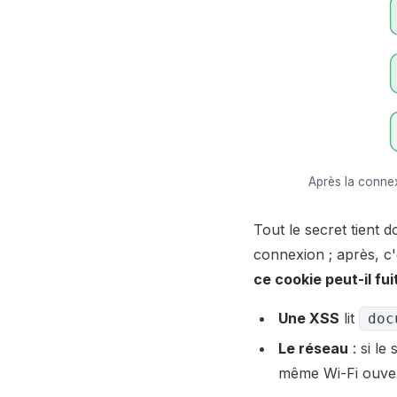
Après la connex
Tout le secret tient d
connexion ; après, c
ce cookie peut-il fui
Une XSS
lit
doc
Le réseau
: si le
même Wi-Fi ouvert