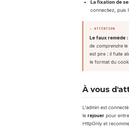
La fixation de s
connectiez, puis le
Le faux remède :
de
comprendre
le 
est pire : il fuite 
le format du cook
À vous d'att
L'admin est connecté,
le
rejouer
pour entre
HttpOnly et recommen