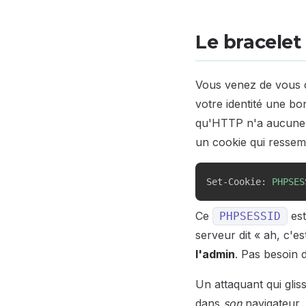
Le bracelet
Vous venez de vous co
votre identité une b
qu'HTTP n'a aucune m
un cookie qui ressemb
Set-Cookie: 
PHPSES
Ce
est
PHPSESSID
serveur dit « ah, c'es
l'admin
. Pas besoin d
Un attaquant qui gliss
dans
son
navigateur, 