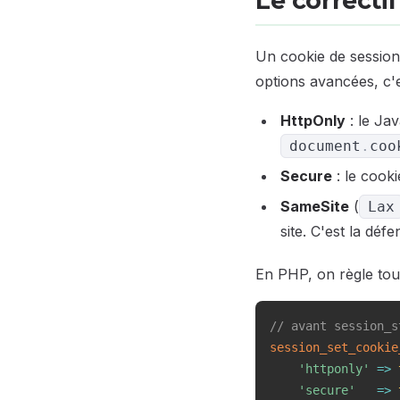
Le correctif
Un cookie de session
options avancées, c'e
HttpOnly
: le Jav
document
.
coo
Secure
: le cooki
SameSite
(
Lax
site. C'est la déf
En PHP, on règle to
// avant session_s
session_set_cookie
'httponly'
=>
'secure'
=>