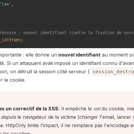
'Lax'
,
réussie : nouvel identifiant (contre la fixation de sess
_id
(
true
)
;
importante : elle donne un
nouvel identifiant
au moment où l
 Si un attaquant avait imposé un identifiant connu d'avanc
ion, on détruit la session côté serveur (
session_destr
r le cookie.
s un correctif de la XSS.
Il empêche le
vol
du cookie, ma
r
depuis
le navigateur de la victime (changer l'email, lancer
kie. HttpOnly limite l'impact, il ne remplace pas l'encodage e
e les couches.