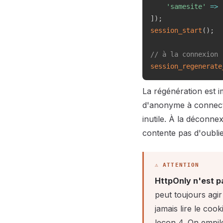
'samesite'
=>
]
)
;
session_start
(
)
;
// à la connexion 
session_regenerate
La régénération est 
d'anonyme à connecté.
inutile. À la déconnex
contente pas d'oublie
HttpOnly n'est pa
peut toujours agi
jamais lire le coo
leçon 4. On empil