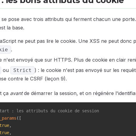
 : les bons attributs du cookie
 se pose avec trois attributs qui ferment chacun une porte
st la base.
aScript ne peut pas lire le cookie. Une XSS ne peut donc pl
.
kie
e n'est envoyé que sur HTTPS. Plus de cookie en clair reni
ou
) : le cookie n'est pas envoyé sur les requ
Strict
ense contre le CSRF (leçon 9).
ut ça
avant
de démarrer la session, et on régénère l'identifia
tart : les attributs du cookie de session
_params
(
[
true
,
true
,