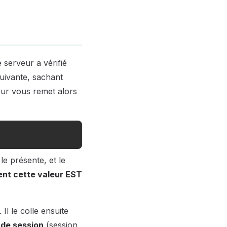
 serveur a vérifié
suivante, sachant
eur vous remet alors
le présente, et le
ient cette valeur EST
Il le colle ensuite
 de session
(session