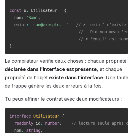
const
 u
:
 Utilisateur 
=
{
  nom
:
'Sam'
,
  emial
:
'sam@exemple.fr'
// ✗ 'emial' n'existe pa
//   Did you mean 'emai
// ✗ 'email' est manqua
}
;
Le compilateur vérifie deux choses : chaque propriété
déclarée dans l'interface est présente
, et chaque
propriété de l'objet
existe dans l'interface
. Une faute
de frappe génère les deux erreurs à la fois.
Tu peux affiner le contrat avec deux modificateurs :
interface
Utilisateur
{
readonly
 id
:
number
;
// lecture seule après cré
  nom
:
string
;