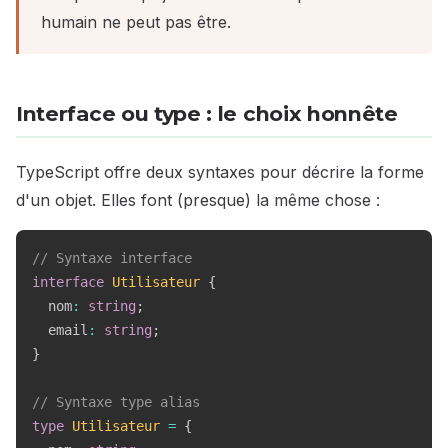
humain ne peut pas être.
Interface ou type : le choix honnête
TypeScript offre deux syntaxes pour décrire la forme
d'un objet. Elles font (presque) la même chose :
// Syntaxe interface
interface
Utilisateur
{
  nom
:
string
;
  email
:
string
;
}
// Syntaxe type alias
type
Utilisateur
=
{