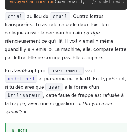
envoyerConfirmation
(
user
.
email
)
;
// undefined : l'
au lieu de
. Quatre lettres
emial
email
transposées. Tu as relu ce code deux fois, ton
collègue aussi : le cerveau humain
corrige
silencieusement ce qu'il lit. Il voit « email » même
quand il y a « emial ». La machine, elle, compare lettre
par lettre. Elle ne corrige pas. Elle compare.
En JavaScript pur,
vaut
user
.
email
et personne ne te le dit. En TypeScript,
undefined
si tu déclares que
a la forme d'un
user
, cette faute de frappe est refusée à
Utilisateur
la frappe, avec une suggestion :
« Did you mean
'email'? »