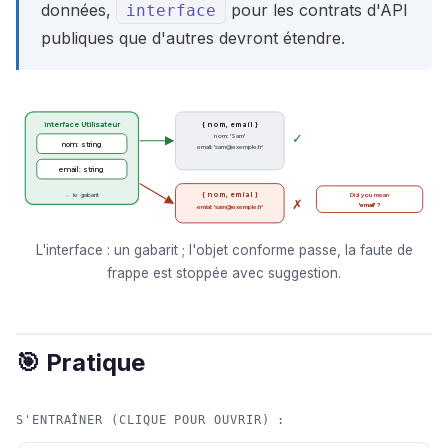
données,
pour les contrats d'API
interface
publiques que d'autres devront étendre.
interface Utilisateur
{ nom, email }
✓
nom: 'Sam'
nom: string
email: 'sam@exemple.fr'
email: string
← le gabarit
{ nom, emial }
Did you mean
✗
'email' ?
emial: 'sam@exemple.fr'
L'interface : un gabarit ; l'objet conforme passe, la faute de
frappe est stoppée avec suggestion.
🎯 Pratique
S'ENTRAÎNER (CLIQUE POUR OUVRIR) :