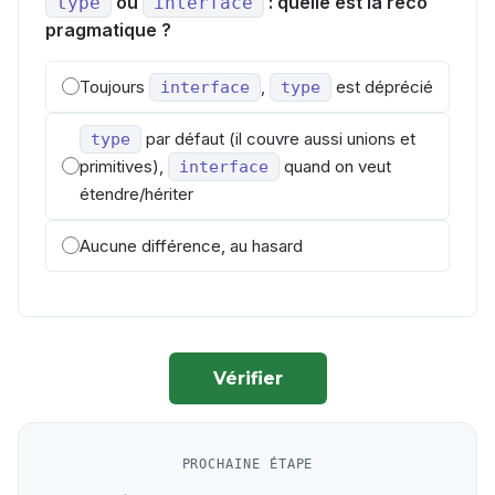
ou
: quelle est la reco
type
interface
pragmatique ?
Toujours
,
est déprécié
interface
type
par défaut (il couvre aussi unions et
type
primitives),
quand on veut
interface
étendre/hériter
Aucune différence, au hasard
Vérifier
PROCHAINE ÉTAPE