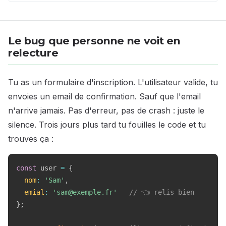
Le bug que personne ne voit en
relecture
Tu as un formulaire d'inscription. L'utilisateur valide, tu
envoies un email de confirmation. Sauf que l'email
n'arrive jamais. Pas d'erreur, pas de crash : juste le
silence. Trois jours plus tard tu fouilles le code et tu
trouves ça :
const
 user 
=
{
nom
:
'Sam'
,
emial
:
'sam@exemple.fr'
// 👈 relis bien
}
;