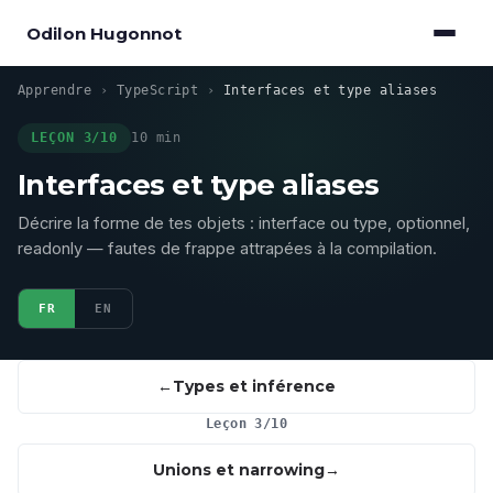
Odilon Hugonnot
Apprendre
›
TypeScript
›
Interfaces et type aliases
LEÇON 3/10
10 min
Interfaces et type aliases
Décrire la forme de tes objets : interface ou type, optionnel,
readonly — fautes de frappe attrapées à la compilation.
FR
EN
Types et inférence
Leçon 3/10
Unions et narrowing