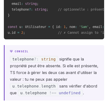
  email
:
string
;
  telephone
?
:
string
;
// optionnelle : présente 
}
const
 u
:
 Utilisateur 
=
{
 id
:
1
,
 nom
:
'Sam'
,
 email
:
'
u
.
id 
=
2
;
// ✗ Cannot assign to 'id'
signifie que la
telephone
?
:
string
propriété peut être absente. Si elle est présente,
TS force à gérer les deux cas avant d'utiliser la
valeur : tu ne peux pas appeler
sans vérifier d'abord
u
.
telephone
.
length
que
.
u
.
telephone
!==
undefined