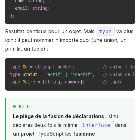
  nom
:
string
;
  email
:
string
;
}
;
Résultat identique pour un objet. Mais
va plus
type
loin : il peut nommer n'importe quoi (une union, un
primitif, un tuple) :
type
Id
=
string
|
number
;
// union : impo
type
Statut
=
'actif'
|
'inactif'
;
// union de lit
type
Paire
=
[
string
,
number
]
;
// tuple
Le piège de la fusion de déclarations :
si tu
déclares deux fois la même
dans
interface
un projet, TypeScript les
fusionne