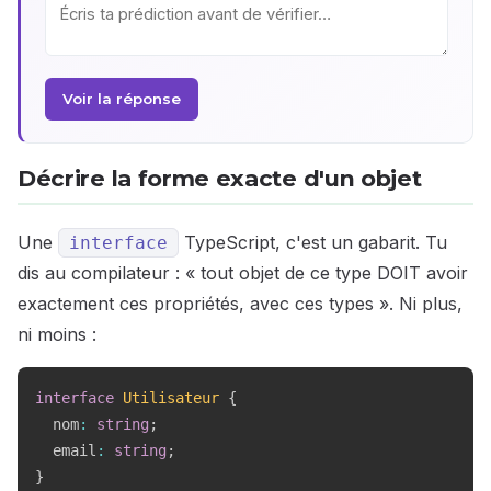
Voir la réponse
Décrire la forme exacte d'un objet
Une
TypeScript, c'est un gabarit. Tu
interface
dis au compilateur : « tout objet de ce type DOIT avoir
exactement ces propriétés, avec ces types ». Ni plus,
ni moins :
interface
Utilisateur
{
  nom
:
string
;
  email
:
string
;
}