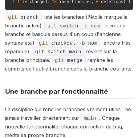
1
file
 changed, 
18
 insertions
(
+
)
, 
6
 deletions
(
-
)
liste les branches (l'étoile marque la
git
branch
branche active).
crée une
git
switch
-c
nom
branche et bascule dessus d'un coup (l'ancienne
syntaxe était
, encore très
git
checkout
-b
nom
répandue).
revient sur la
git
switch main
branche principale.
ramène les
git
merge
commits de l'autre branche dans la branche courante.
Une branche par fonctionnalité
La discipline qui rend les branches vraiment utiles : ne
jamais travailler directement sur
. Chaque
main
nouvelle fonctionnalité, chaque correction de bug,
mérite sa propre branche.