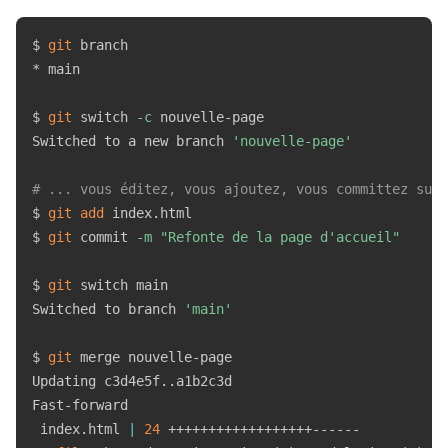
$ 
git
 branch

* main

$ 
git
 switch 
-c
 nouvelle-page

Switched to a new branch 
'nouvelle-page'
# ... vous éditez, vous ajoutez, vous committez sur 
$ 
git
add
 index.html

$ 
git
 commit 
-m
"Refonte de la page d'accueil"
$ 
git
 switch main

Switched to branch 
'main'
$ 
git
 merge nouvelle-page

Updating c3d4e5f
..
a1b2c3d

Fast-forward

 index.html 
|
24
 ++++++++++++++++++------
