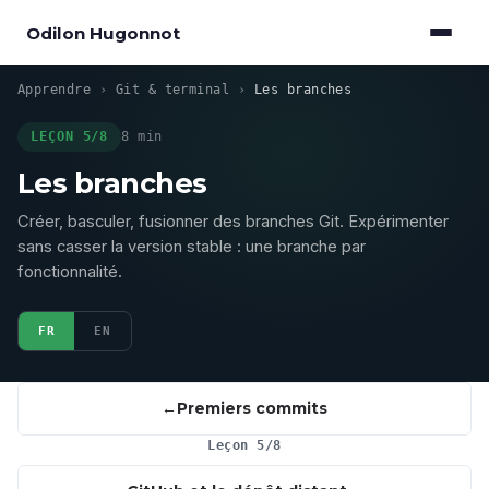
Odilon Hugonnot
Apprendre
›
Git & terminal
›
Les branches
LEÇON 5/8
8 min
Les branches
Créer, basculer, fusionner des branches Git. Expérimenter
sans casser la version stable : une branche par
fonctionnalité.
FR
EN
Premiers commits
Leçon 5/8