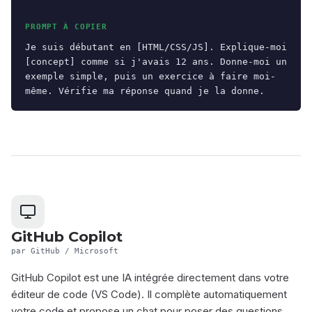
PROMPT À COPIER
Je suis débutant en [HTML/CSS/JS]. Explique-moi 
[concept] comme si j'avais 12 ans. Donne-moi un 
exemple simple, puis un exercice à faire moi-
même. Vérifie ma réponse quand je la donne.
GitHub Copilot
par GitHub / Microsoft
GitHub Copilot est une IA intégrée directement dans votre
éditeur de code (VS Code). Il complète automatiquement
votre code et propose un chat pour poser des questions.