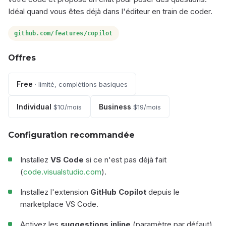
Idéal quand vous êtes déjà dans l'éditeur en train de coder.
github.com/features/copilot
Offres
Free
· limité, complétions basiques
Individual
Business
$10/mois
$19/mois
Configuration recommandée
Installez
VS Code
si ce n'est pas déjà fait
(
code.visualstudio.com
).
Installez l'extension
GitHub Copilot
depuis le
marketplace VS Code.
Activez les
suggestions inline
(paramètre par défaut)