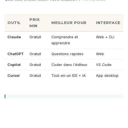
PRIX
OUTIL
MEILLEUR POUR
INTERFACE
MIN
Claude
Gratuit
Comprendre et
Web + CLI
apprendre
ChatGPT
Gratuit
Questions rapides
Web
Copilot
Gratuit
Coder dans l'éditeur
VS Code
Cursor
Gratuit
Tout-en-un IDE + IA
App desktop
Notre conseil pour débuter :
commencez avec
Claude
(gratuit) pour comprendre les concepts, puis
installez
VS Code + Copilot
quand vous êtes prêt à