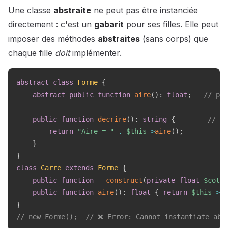
Une classe
abstraite
ne peut pas être instanciée
directement : c'est un
gabarit
pour ses filles. Elle peut
imposer des méthodes
abstraites
(sans corps) que
chaque fille
doit
implémenter.
abstract
class
Forme
{
abstract
public
function
aire
(
)
:
float
;
// pas
public
function
decrire
(
)
:
string
{
// mé
return
"Aire = "
.
$this
->
aire
(
)
;
}
}
class
Carre
extends
Forme
{
public
function
__construct
(
private
float
$cote
)
public
function
aire
(
)
:
float
{
return
$this
->
co
}
// new Forme();  // ❌ Error: Cannot instantiate abs