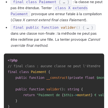
final
class
Paiement
{
…
}
: la classe ne peut
pas être étendue. Tenter
class
X
extends
Paiement
provoque une erreur fatale à la compilation
(
Class X cannot extend final class Paiement
).
final
public
function
valider
(
)
{
…
}
dans une classe non-finale : la méthode ne peut pas
être redéfinie par une fille. La tenter provoque
Cannot
override final method
.
<?php
// final class : aucune classe ne peut l'étendre
final
class
Paiement
{
public
function
__construct
(
private
float
$monta
public
function
valider
(
)
:
string
{
return
"Paiement de 
{
$this
->
montant
}
 € valid
}
}