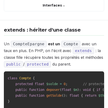
Interfaces
extends : hériter d'une classe
Un
est un
avec un
CompteEpargne
Compte
taux en plus. En PHP, on l'écrit avec
: la
extends
classe fille récupère toutes les propriétés et méthodes
/
du parent.
public
protected
class
Compte
{
protected
float
$solde
=
0
;
// protected 
public
function
deposer
(
float
$m
)
:
void
{
if
(
$m
public
function
getSolde
(
)
:
float
{
return
$this
}