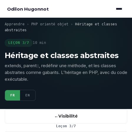
Odilon Hugonnot
Apprendre
›
PHP orienté objet
›
Héritage et classes
abstraites
LEÇON 3/7
10 min
Héritage et classes abstraites
extends, parent::, redéfinir une méthode, et les classes
abstraites comme gabarits. L'héritage en PHP, avec du code
exécutable.
FR
EN
Visibilité
Leçon 3/7