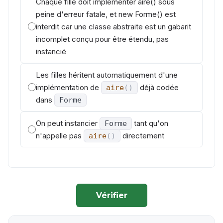
Chaque fille doit implémenter aire() sous
peine d'erreur fatale, et new Forme() est
interdit car une classe abstraite est un gabarit
incomplet conçu pour être étendu, pas
instancié
Les filles héritent automatiquement d'une
implémentation de
déjà codée
aire
(
)
dans
Forme
On peut instancier
tant qu'on
Forme
n'appelle pas
directement
aire
(
)
Vérifier