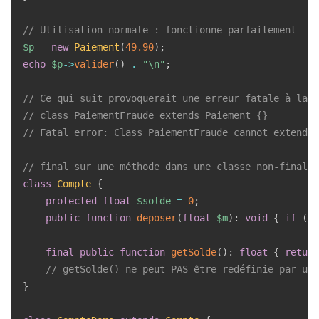
// Utilisation normale : fonctionne parfaitement
$p
=
new
Paiement
(
49.90
)
;
echo
$p
->
valider
(
)
.
"\n"
;
// Ce qui suit provoquerait une erreur fatale à la c
// class PaiementFraude extends Paiement {}
// Fatal error: Class PaiementFraude cannot extend f
// final sur une méthode dans une classe non-finale
class
Compte
{
protected
float
$solde
=
0
;
public
function
deposer
(
float
$m
)
:
void
{
if
(
$m
final
public
function
getSolde
(
)
:
float
{
return
// getSolde() ne peut PAS être redéfinie par une
}