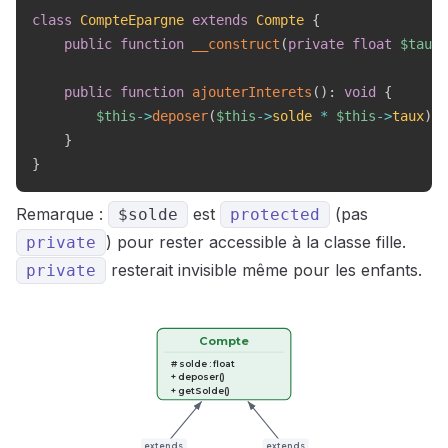
class
CompteEpargne
extends
Compte
{
public
function
__construct
(
private
float
$taux
)
public
function
ajouterInterets
(
)
:
void
{
$this
->
deposer
(
$this
->
solde
*
$this
->
taux
)
;
}
}
Remarque :
est
(pas
$solde
protected
) pour rester accessible à la classe fille.
private
resterait invisible même pour les enfants.
private
Compte
# solde : float
+ deposer()
+ getSolde()
extends
extends