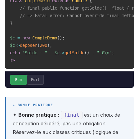
class
CompteDemo
extends
Compte
{
// final public function getSolde(): float { ret
// => Fatal error: Cannot override final method 
}
$c
=
new
CompteDemo
(
)
;
$c
->
deposer
(
200
)
;
echo
"Solde : "
.
$c
->
getSolde
(
)
.
" €\n"
;
?>
Run
Edit
✦
Bonne pratique :
est un choix de
final
conception délibéré, pas une obligation.
Réservez-le aux classes critiques (logique de