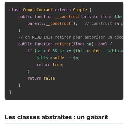
class
CompteCourant
extends
Compte
{
public
function
__construct
(
private
float
$decou
parent
::
__construct
(
)
;
// construit la par
}
// on REDÉFINIT retirer pour autoriser un découv
public
function
retirer
(
float
$m
)
:
bool
{
if
(
$m
>
0
&&
$m
<=
$this
->
solde
+
$this
->
de
$this
->
solde
-=
$m
;
return
true
;
}
return
false
;
}
}
Les classes abstraites : un gabarit