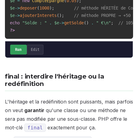
$e
=
new
CompteEpargne
(
0.05
)
;
$e
->
deposer
(
1000
)
;
// méthode HÉRITÉE de Comp
$e
->
ajouterInterets
(
)
;
// méthode PROPRE → +50
echo
"Solde : "
.
$e
->
getSolde
(
)
.
" €\n"
;
// 1050
?>
Run
Edit
final : interdire l'héritage ou la
redéfinition
L'héritage et la redéfinition sont puissants, mais parfois
on veut
garantir
qu'une classe ou une méthode ne
sera pas modifiée par une sous-classe. PHP offre le
mot-clé
exactement pour ça.
final