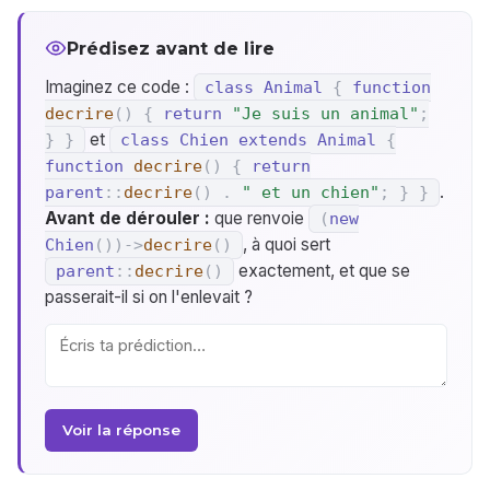
Prédisez avant de lire
Imaginez ce code :
class
Animal
{
function
decrire
(
)
{
return
"Je suis un animal"
;
et
}
}
class
Chien
extends
Animal
{
function
decrire
(
)
{
return
.
parent
::
decrire
(
)
.
" et un chien"
;
}
}
Avant de dérouler :
que renvoie
(
new
, à quoi sert
Chien
(
)
)
->
decrire
(
)
exactement, et que se
parent
::
decrire
(
)
passerait-il si on l'enlevait ?
Voir la réponse