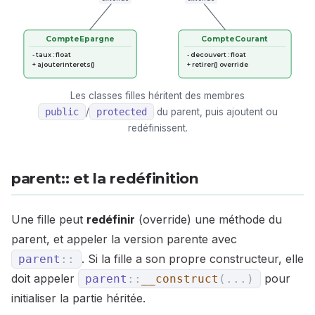
CompteEpargne
CompteCourant
- taux : float
- decouvert : float
+ ajouterInterets()
+ retirer() override
Les classes filles héritent des membres
public
/
protected
du parent, puis ajoutent ou
redéfinissent.
parent:: et la redéfinition
Une fille peut
redéfinir
(override) une méthode du
parent, et appeler la version parente avec
. Si la fille a son propre constructeur, elle
parent
::
doit appeler
pour
parent
::
__construct
(
...
)
initialiser la partie héritée.