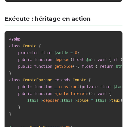
Exécute : héritage en action
<?php
class
Compte
{
protected
float
$solde
=
0
;
public
function
deposer
(
float
$m
)
:
void
{
if
(
$m
public
function
getSolde
(
)
:
float
{
return
$this
}
class
CompteEpargne
extends
Compte
{
public
function
__construct
(
private
float
$taux
)
public
function
ajouterInterets
(
)
:
void
{
$this
->
deposer
(
$this
->
solde
*
$this
->
taux
)
;
}
}