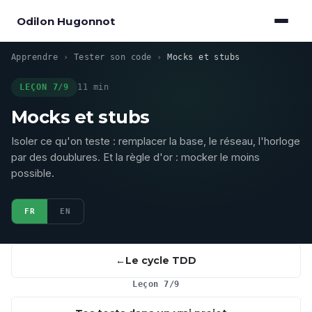
Odilon Hugonnot
Apprendre
›
Tester son code
›
Mocks et stubs
LEÇON 7/9
11 min
Mocks et stubs
Isoler ce qu'on teste : remplacer la base, le réseau, l'horloge
par des doublures. Et la règle d'or : mocker le moins
possible.
FR
EN
Le cycle TDD
Leçon 7/9