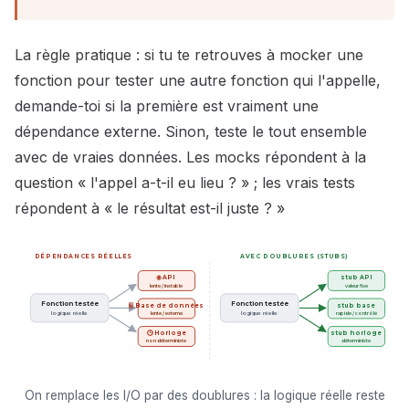
La règle pratique : si tu te retrouves à mocker une
fonction pour tester une autre fonction qui l'appelle,
demande-toi si la première est vraiment une
dépendance externe. Sinon, teste le tout ensemble
avec de vraies données. Les mocks répondent à la
question « l'appel a-t-il eu lieu ? » ; les vrais tests
répondent à « le résultat est-il juste ? »
DÉPENDANCES RÉELLES
AVEC DOUBLURES (STUBS)
🌐 API
stub API
lente / instable
valeur fixe
Fonction testée
Fonction testée
🗄️ Base de données
stub base
logique réelle
logique réelle
lente / externe
rapide / contrôlé
🕒 Horloge
stub horloge
non déterministe
déterministe
On remplace les I/O par des doublures : la logique réelle reste