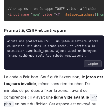
<
input
name
=
"
nom
"
value
=
"
<?=
htmlspecialchars
(
$nom
,
Prompt 5, CSRF et anti-spam
Ajoute une protection CSRF : un jeton aléatoire stocké
en session, mis dans un champ caché, et vérifié à la
soumission avec hash_equals. Ajoute aussi un honeypot
(champ caché que seuls les robots remplissent).
Copier
Le code a l'air bon. Sauf qu'à l'exécution,
le jeton est
toujours invalide
, même sans rien toucher. Dix
minutes de perdues à fixer la zone… avant de
comprendre : il y avait une
ligne vide avant le
<?
en haut du fichier. Cet espace est envoyé au
php