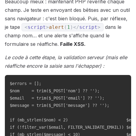
Beaucoup mieux : maintenant PHP revérifie chaque
champ. Je teste en envoyant des bêtises avec un outil
sans navigateur : c'est bien bloqué. Puis, par réflexe,
je tape
dans le
<
script
>
alert
(
1
)
</
script
>
champ nom… et une alerte s'affiche quand le
formulaire se réaffiche.
Faille XSS.
Le code à cette étape, la validation serveur (mais elle
réaffiche encore la saisie sans l'échapper) :
$errors = [];

$nom     = trim($_POST['nom'] ?? '');

$email   = trim($_POST['email'] ?? '');

$message = trim($_POST['message'] ?? '');

if (mb_strlen($nom) < 2)                        $err
if (!filter_var($email, FILTER_VALIDATE_EMAIL)) $err
if (mb_strlen($message) < 10)                   $err