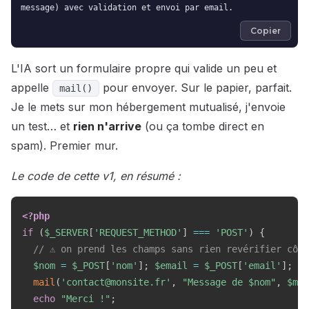
message) avec validation et envoi par email.
Copier
L'IA sort un formulaire propre qui valide un peu et
appelle
pour envoyer. Sur le papier, parfait.
mail()
Je le mets sur mon hébergement mutualisé, j'envoie
un test… et
rien n'arrive
(ou ça tombe direct en
spam). Premier mur.
Le code de cette v1, en résumé :
<?php
if
(
$_SERVER
[
'REQUEST_METHOD'
]
===
'POST'
)
{
// ⚠️ on prend les champs sans rien revérifier côt
$nom
=
$_POST
[
'nom'
]
;
$email
=
$_POST
[
'email'
]
;
$m
mail
(
'contact@monsite.fr'
,
"Message de 
$nom
"
,
$mes
echo
"Merci !"
;