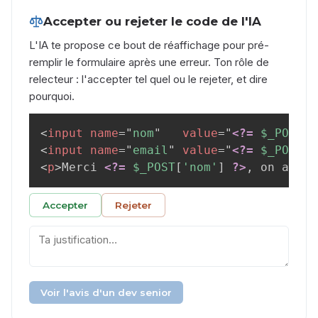
Accepter ou rejeter le code de l'IA
L'IA te propose ce bout de réaffichage pour pré-
remplir le formulaire après une erreur. Ton rôle de
relecteur : l'accepter tel quel ou le rejeter, et dire
pourquoi.
<
input
name
=
"
nom
"
value
=
"
<?=
$_POST
[
'
<
input
name
=
"
email
"
value
=
"
<?=
$_POST
[
'
<
p
>
Merci 
<?=
$_POST
[
'nom'
]
?>
, on a bie
Accepter
Rejeter
Voir l'avis d'un dev senior