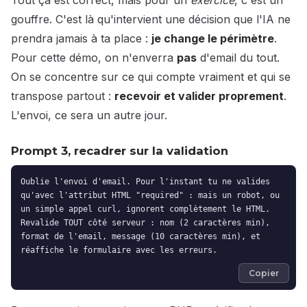
Tout ça est correct, mais pour un
exercice
, c'est un
gouffre. C'est là qu'intervient une décision que l'IA ne
prendra jamais à ta place :
je change le périmètre
.
Pour cette démo, on n'enverra
pas
d'email du tout.
On se concentre sur ce qui compte vraiment et qui se
transpose partout :
recevoir et valider proprement
.
L'envoi, ce sera un autre jour.
Prompt 3, recadrer sur la validation
Oublie l'envoi d'email. Pour l'instant tu ne valides
qu'avec l'attribut HTML "required" : mais un robot, ou
un simple appel curl, ignorent complètement le HTML.
Revalide TOUT côté serveur : nom (2 caractères min),
format de l'email, message (10 caractères min), et
réaffiche le formulaire avec les erreurs.
Copier