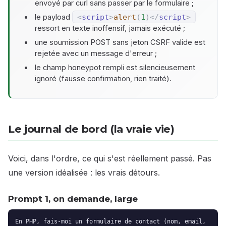
envoyé par curl sans passer par le formulaire ;
le payload
<
script
>
alert
(
1
)
</
script
>
ressort en texte inoffensif, jamais exécuté ;
une soumission POST sans jeton CSRF valide est
rejetée avec un message d'erreur ;
le champ honeypot rempli est silencieusement
ignoré (fausse confirmation, rien traité).
Le journal de bord (la vraie vie)
Voici, dans l'ordre, ce qui s'est réellement passé. Pas
une version idéalisée : les vrais détours.
Prompt 1, on demande, large
En PHP, fais-moi un formulaire de contact (nom, email,