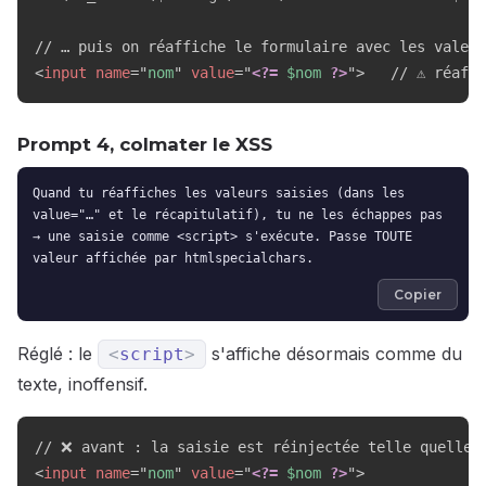
<
input
name
=
"
nom
"
value
=
"
<?=
$nom
?>
"
>
   // ⚠️ réaff
Prompt 4, colmater le XSS
Quand tu réaffiches les valeurs saisies (dans les
value="…" et le récapitulatif), tu ne les échappes pas
→ une saisie comme <script> s'exécute. Passe TOUTE
valeur affichée par htmlspecialchars.
Copier
Réglé : le
s'affiche désormais comme du
<
script
>
texte, inoffensif.
<
input
name
=
"
nom
"
value
=
"
<?=
$nom
?>
"
>