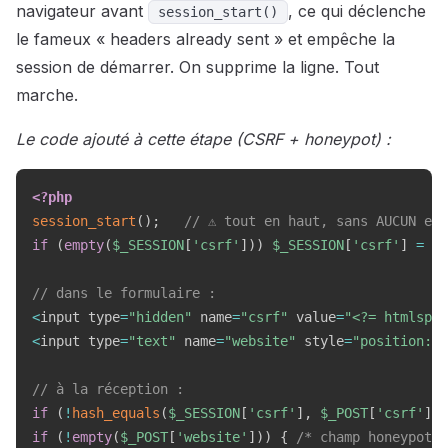
navigateur avant
, ce qui déclenche
session_start()
le fameux « headers already sent » et empêche la
session de démarrer. On supprime la ligne. Tout
marche.
Le code ajouté à cette étape (CSRF + honeypot) :
<?php
session_start
(
)
;
// ⚠️ tout en haut, sans AUCUN es
if
(
empty
(
$_SESSION
[
'csrf'
]
)
)
$_SESSION
[
'csrf'
]
=
bi
// dans le formulaire :
<
input type
=
"hidden"
 name
=
"csrf"
 value
=
"<?= htmlspec
<
input type
=
"text"
 name
=
"website"
 style
=
"position:ab
// à la réception :
if
(
!
hash_equals
(
$_SESSION
[
'csrf'
]
,
$_POST
[
'csrf'
]
?
if
(
!
empty
(
$_POST
[
'website'
]
)
)
{
/* champ honeypot r