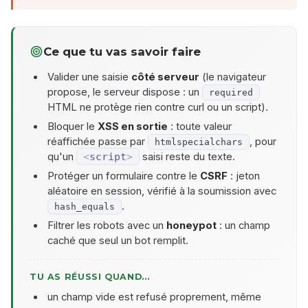
Ce que tu vas savoir faire
Valider une saisie
côté serveur
(le navigateur
propose, le serveur dispose : un
required
HTML ne protège rien contre curl ou un script).
Bloquer le
XSS en sortie
: toute valeur
réaffichée passe par
, pour
htmlspecialchars
qu'un
<
script
>
saisi reste du texte.
Protéger un formulaire contre le
CSRF
: jeton
aléatoire en session, vérifié à la soumission avec
.
hash_equals
Filtrer les robots avec un
honeypot
: un champ
caché que seul un bot remplit.
TU AS RÉUSSI QUAND…
un champ vide est refusé proprement, même