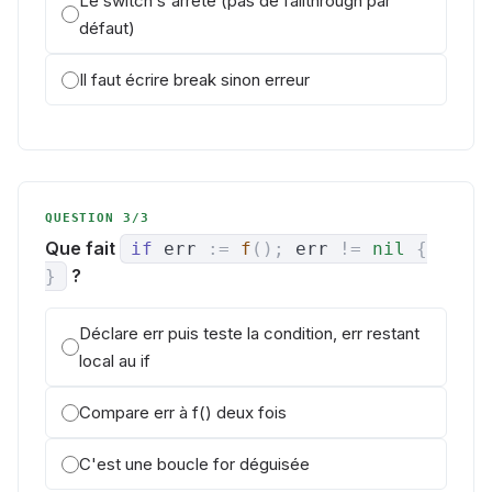
Le switch s'arrête (pas de fallthrough par
défaut)
Il faut écrire break sinon erreur
QUESTION 3/3
Que fait
if
err
:=
f
(
)
;
err
!=
nil
{
?
}
Déclare err puis teste la condition, err restant
local au if
Compare err à f() deux fois
C'est une boucle for déguisée