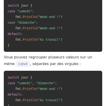
switch
 jour 
{
case
"samedi"
:
    fmt
.
Println
(
"Week-end !"
)
case
"dimanche"
:
    fmt
.
Println
(
"Week-end !"
)
default
:
    fmt
.
Println
(
"Au travail"
)
}
Vous pouvez regrouper plusieurs valeurs sur un
même
, séparées par des virgules :
case
switch
 jour 
{
case
"samedi"
,
"dimanche"
:
    fmt
.
Println
(
"Week-end !"
)
default
:
    fmt
.
Println
(
"Au travail"
)
}