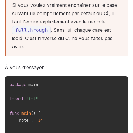
Si vous voulez vraiment enchaîner sur le case
suivant (le comportement par défaut du C), il
faut l'écrire explicitement avec le mot-clé
. Sans lui, chaque case est
fallthrough
isolé. C'est l'inverse du C, ne vous faites pas
avoir.
À vous d'essayer :
package
 main

import
"fmt"
func
main
(
)
{
    note 
:=
14