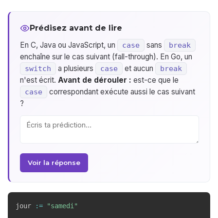
Prédisez avant de lire
En C, Java ou JavaScript, un
sans
case
break
enchaîne sur le cas suivant (fall-through). En Go, un
a plusieurs
et aucun
switch
case
break
n'est écrit.
Avant de dérouler :
est-ce que le
correspondant exécute aussi le cas suivant
case
?
Voir la réponse
jour 
:=
"samedi"