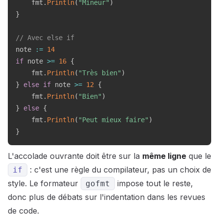
    fmt
.
Println
(
"Mineur"
)
}
// Avec else if
note 
:=
14
if
 note 
>=
16
{
    fmt
.
Println
(
"Très bien"
)
}
else
if
 note 
>=
12
{
    fmt
.
Println
(
"Bien"
)
}
else
{
    fmt
.
Println
(
"Peut mieux faire"
)
}
L'accolade ouvrante doit être sur la
même ligne
que le
: c'est une règle du compilateur, pas un choix de
if
style. Le formateur
impose tout le reste,
gofmt
donc plus de débats sur l'indentation dans les revues
de code.