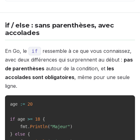
if / else : sans parenthèses, avec
accolades
En Go, le
ressemble à ce que vous connaissez,
if
avec deux différences qui surprennent au début :
pas
de parenthèses
autour de la condition, et
les
accolades sont obligatoires
, même pour une seule
ligne.
age 
:=
20
if
 age 
>=
18
{
    fmt
.
Println
(
"Majeur"
)
}
else
{