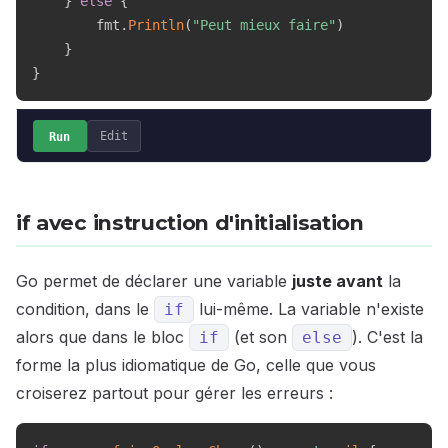
}
else
{
        fmt
.
Println
(
"Peut mieux faire"
)
}
}
Run
Edit
if avec instruction d'initialisation
Go permet de déclarer une variable
juste avant
la
condition, dans le
lui-même. La variable n'existe
if
alors que dans le bloc
(et son
). C'est la
if
else
forme la plus idiomatique de Go, celle que vous
croiserez partout pour gérer les erreurs :