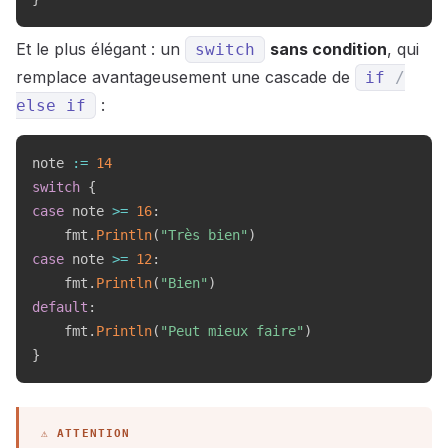
Et le plus élégant : un
sans condition
, qui
switch
remplace avantageusement une cascade de
if
/
:
else
if
note 
:=
14
switch
{
case
 note 
>=
16
:
    fmt
.
Println
(
"Très bien"
)
case
 note 
>=
12
:
    fmt
.
Println
(
"Bien"
)
default
:
    fmt
.
Println
(
"Peut mieux faire"
)
}