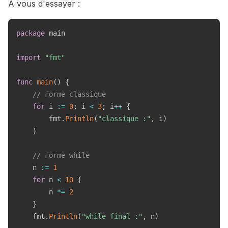
À vous d'essayer :
package
 main

import
"fmt"
func
main
(
)
{
// Forme classique
for
 i 
:=
0
;
 i 
<
3
;
 i
++
{
        fmt
.
Println
(
"classique :"
,
 i
)
}
// Forme while
    n 
:=
1
for
 n 
<
10
{
        n 
*=
2
}
    fmt
.
Println
(
"while final :"
,
 n
)