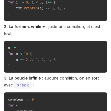
for
 i 
:=
0
;
 i 
<
3
;
 i
++
{
    fmt
.
Println
(
i
)
// 0, 1, 2
}
2. La forme « while »
: juste une condition, et c'est
tout :
n 
:=
1
for
 n 
<
10
{
    n 
*=
2
// 1, 2, 4, 8
}
3. La boucle infinie
: aucune condition, on en sort
avec
:
break
compteur 
:=
0
for
{