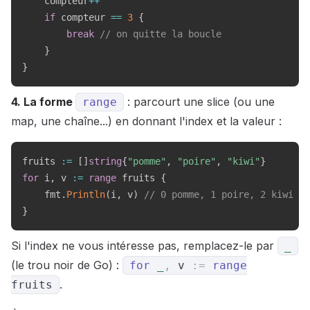
    compteur
++
if
 compteur 
==
3
{
break
// on quitte la boucle
}
}
4. La forme
: parcourt une slice (ou une
range
map, une chaîne...) en donnant l'index et la valeur :
fruits 
:=
[
]
string
{
"pomme"
,
"poire"
,
"kiwi"
}
for
 i
,
 v 
:=
range
 fruits 
{
    fmt
.
Println
(
i
,
 v
)
// 0 pomme, 1 poire, 2 kiwi
}
Si l'index ne vous intéresse pas, remplacez-le par
_
(le trou noir de Go) :
for
_
,
v
:=
range
.
fruits