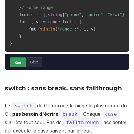
// Forme range
    fruits 
:=
[
]
string
{
"pomme"
,
"poire"
,
"kiwi"
}
for
 i
,
 v 
:=
range
 fruits 
{
        fmt
.
Println
(
"range :"
,
 i
,
 v
)
}
}
Run
Edit
switch : sans break, sans fallthrough
Le
de Go corrige le piège le plus connu du
switch
C :
pas besoin d'écrire
. Chaque
break
case
s'arrête tout seul. Pas de
accidentel
fallthrough
qui exécute le case suivant par erreur.