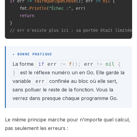
if
 err 
:=
faireQuelqueChose
(
)
;
 err 
!=
nil
{
    fmt
.
Println
(
"Échec :"
,
 err
)
return
}
// err n'existe plus ici : sa portée était limitée a
La forme
if
err
:=
f
(
)
;
err
!=
nil
{
est le réflexe numéro un en Go. Elle garde la
}
variable
confinée au bloc où elle sert,
err
sans polluer le reste de la fonction. Vous la
verrez dans presque chaque programme Go.
Le même principe marche pour n'importe quel calcul,
pas seulement les erreurs :