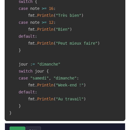
switch
{
case
 note 
>=
16
:
        fmt
.
Println
(
"Très bien"
)
case
 note 
>=
12
:
        fmt
.
Println
(
"Bien"
)
default
:
        fmt
.
Println
(
"Peut mieux faire"
)
}
    jour 
:=
"dimanche"
switch
 jour 
{
case
"samedi"
,
"dimanche"
:
        fmt
.
Println
(
"Week-end !"
)
default
:
        fmt
.
Println
(
"Au travail"
)
}
}