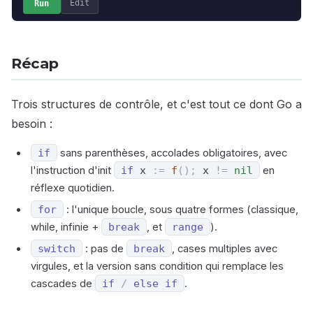
Run
Edit
Récap
Trois structures de contrôle, et c'est tout ce dont Go a
besoin :
if
sans parenthèses, accolades obligatoires, avec
l'instruction d'init
if
x
:=
f
(
)
;
x
!=
nil
en
réflexe quotidien.
for
: l'unique boucle, sous quatre formes (classique,
while, infinie +
break
, et
range
).
switch
: pas de
break
, cases multiples avec
virgules, et la version sans condition qui remplace les
cascades de
if
/
else
if
.