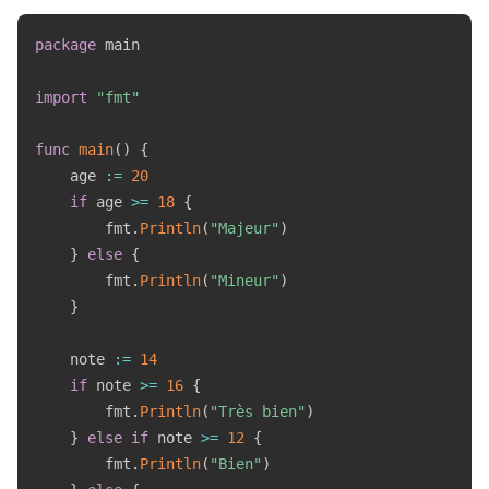
package
 main

import
"fmt"
func
main
(
)
{
    age 
:=
20
if
 age 
>=
18
{
        fmt
.
Println
(
"Majeur"
)
}
else
{
        fmt
.
Println
(
"Mineur"
)
}
    note 
:=
14
if
 note 
>=
16
{
        fmt
.
Println
(
"Très bien"
)
}
else
if
 note 
>=
12
{
        fmt
.
Println
(
"Bien"
)