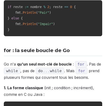
if
 reste 
:=
 nombre 
%
2
;
 reste 
==
0
{
    fmt
.
Println
(
"Pair"
)
}
else
{
    fmt
.
Println
(
"Impair"
)
}
for : la seule boucle de Go
Go n'a
qu'un seul mot-clé de boucle
:
. Pas de
for
, pas de
. Mais
prend
while
do
...
while
for
plusieurs formes qui couvrent tous les besoins.
1. La forme classique
(init ; condition ; incrément),
comme en C ou Java :