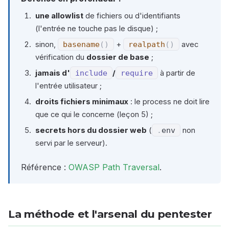
une allowlist
de fichiers ou d'identifiants
(l'entrée ne touche pas le disque) ;
sinon,
basename
(
)
+
realpath
(
)
avec
vérification du
dossier de base
;
jamais d'
include
/
require
à partir de
l'entrée utilisateur ;
droits fichiers minimaux
: le process ne doit lire
que ce qui le concerne (leçon 5) ;
secrets hors du dossier web
(
.
env
non
servi par le serveur).
Référence :
OWASP Path Traversal
.
La méthode et l'arsenal du pentester