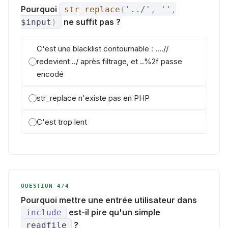
Pourquoi
str_replace
(
'../'
,
''
,
ne suffit pas ?
$input
)
C'est une blacklist contournable : ....//
redevient ../ après filtrage, et ..%2f passe
encodé
str_replace n'existe pas en PHP
C'est trop lent
QUESTION 4/4
Pourquoi mettre une entrée utilisateur dans
est-il pire qu'un simple
include
?
readfile