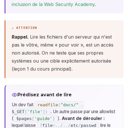
inclusion de la Web Security Academy
.
Rappel.
Lire les fichiers d'un serveur qui n'est
pas le vôtre, même « pour voir », est un accès
non autorisé. On ne teste que ses propres
systèmes ou une cible explicitement autorisée
(leçon 1 du cours principal).
Prédisez avant de lire
Un dev fait
readfile
(
"docs/"
.
. Un autre passe par une allowlist
$_GET
[
'file'
]
)
(
).
Avant de dérouler :
$pages
[
'guide'
]
lequel laisse
lire le
?
file
=
.
.
/
.
.
/
etc
/
passwd