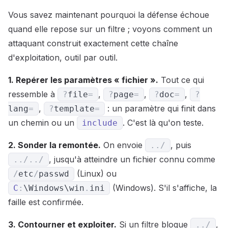
Vous savez maintenant pourquoi la défense échoue
quand elle repose sur un filtre ; voyons comment un
attaquant construit exactement cette chaîne
d'exploitation, outil par outil.
1. Repérer les paramètres « fichier ».
Tout ce qui
ressemble à
,
,
,
?
file
=
?
page
=
?
doc
=
?
,
: un paramètre qui finit dans
lang
=
?
template
=
un chemin ou un
. C'est là qu'on teste.
include
2. Sonder la remontée.
On envoie
, puis
.
.
/
, jusqu'à atteindre un fichier connu comme
.
.
/
.
.
/
(Linux) ou
/
etc
/
passwd
(Windows). S'il s'affiche, la
C
:
\Windows\win
.
ini
faille est confirmée.
3. Contourner et exploiter.
Si un filtre bloque
,
.
.
/