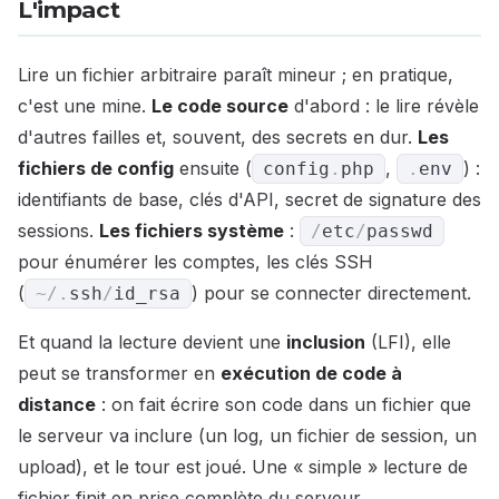
L'impact
Lire un fichier arbitraire paraît mineur ; en pratique,
c'est une mine.
Le code source
d'abord : le lire révèle
d'autres failles et, souvent, des secrets en dur.
Les
fichiers de config
ensuite (
,
) :
config
.
php
.
env
identifiants de base, clés d'API, secret de signature des
sessions.
Les fichiers système
:
/
etc
/
passwd
pour énumérer les comptes, les clés SSH
(
) pour se connecter directement.
~
/
.
ssh
/
id_rsa
Et quand la lecture devient une
inclusion
(LFI), elle
peut se transformer en
exécution de code à
distance
: on fait écrire son code dans un fichier que
le serveur va inclure (un log, un fichier de session, un
upload), et le tour est joué. Une « simple » lecture de
fichier finit en prise complète du serveur.