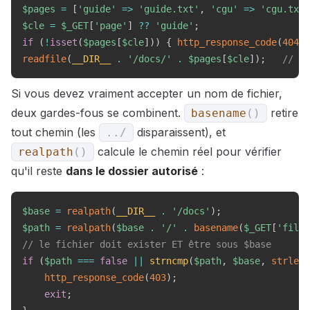
$pages
=
[
'guide'
=>
'guide.txt'
,
'cgu'
=>
'cgu.txt'
$cle
=
$_GET
[
'page'
]
??
'guide'
;
if
(
!
isset
(
$pages
[
$cle
]
)
)
{
http_response_code
(
404
)
;
readfile
(
__DIR__
.
'/docs/'
.
$pages
[
$cle
]
)
;
// se
Si vous devez vraiment accepter un nom de fichier,
deux gardes-fous se combinent.
retire
basename
(
)
tout chemin (les
disparaissent), et
.
.
/
calcule le chemin réel pour vérifier
realpath
(
)
qu'il reste
dans le dossier autorisé
:
$base
=
realpath
(
__DIR__
.
'/docs'
)
;
$path
=
realpath
(
$base
.
'/'
.
basename
(
$_GET
[
'file'
// le fichier doit exister ET être sous $base
if
(
$path
===
false
||
strncmp
(
$path
,
$base
,
strlen
(
http_response_code
(
403
)
;
exit
;