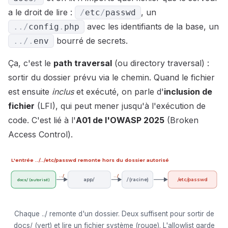
a le droit de lire :
, un
/
etc
/
passwd
avec les identifiants de la base, un
.
.
/
config
.
php
bourré de secrets.
.
.
/
.
env
Ça, c'est le
path traversal
(ou directory traversal) :
sortir du dossier prévu via le chemin. Quand le fichier
est ensuite
inclus
et exécuté, on parle d'
inclusion de
fichier
(LFI), qui peut mener jusqu'à l'exécution de
code. C'est lié à l'
A01 de l'OWASP 2025
(Broken
Access Control).
L'entrée ../../etc/passwd remonte hors du dossier autorisé
../
../
app/
/ (racine)
/etc/passwd
docs/ (autorisé)
Chaque ../ remonte d'un dossier. Deux suffisent pour sortir de
docs/ (vert) et lire un fichier système (rouge). L'allowlist garde