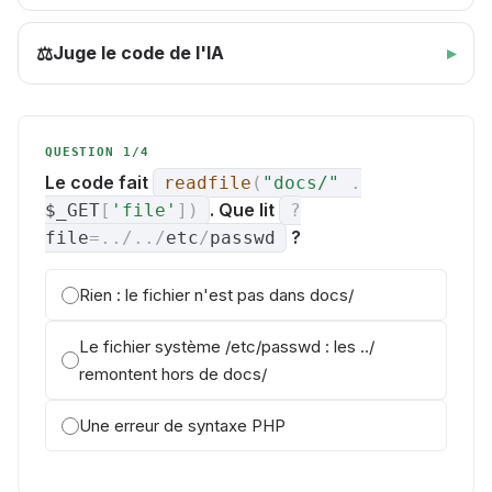
Juge le code de l'IA
⚖️
QUESTION 1/4
Le code fait
readfile
(
"docs/"
.
. Que lit
$_GET
[
'file'
]
)
?
?
file
=
.
.
/
.
.
/
etc
/
passwd
Rien : le fichier n'est pas dans docs/
Le fichier système /etc/passwd : les ../
remontent hors de docs/
Une erreur de syntaxe PHP