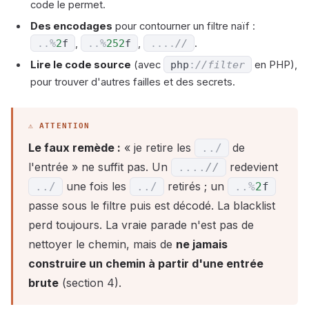
code le permet.
Des encodages
pour contourner un filtre naïf :
.
.
%
2
f
,
.
.
%
252
f
,
...
.
//
.
Lire le code source
(avec
php
:
//filter
en PHP),
pour trouver d'autres failles et des secrets.
Le faux remède :
« je retire les
de
.
.
/
l'entrée » ne suffit pas. Un
redevient
...
.
//
une fois les
retirés ; un
.
.
/
.
.
/
.
.
%
2
f
passe sous le filtre puis est décodé. La blacklist
perd toujours. La vraie parade n'est pas de
nettoyer le chemin, mais de
ne jamais
construire un chemin à partir d'une entrée
brute
(section 4).