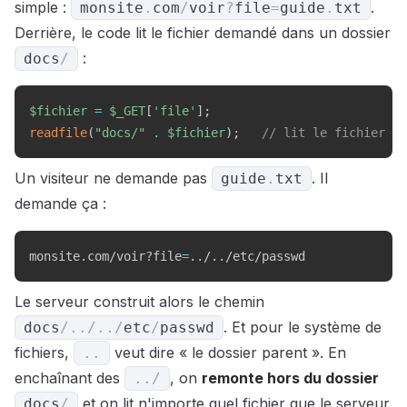
simple :
.
monsite
.
com
/
voir
?
file
=
guide
.
txt
Derrière, le code lit le fichier demandé dans un dossier
:
docs
/
$fichier
=
$_GET
[
'file'
]
;
readfile
(
"docs/"
.
$fichier
)
;
// lit le fichier de
Un visiteur ne demande pas
. Il
guide
.
txt
demande ça :
monsite.com/voir?file
=
..
/
..
/etc/passwd
Le serveur construit alors le chemin
. Et pour le système de
docs
/
.
.
/
.
.
/
etc
/
passwd
fichiers,
veut dire « le dossier parent ». En
.
.
enchaînant des
, on
remonte hors du dossier
.
.
/
et on lit n'importe quel fichier que le serveur
docs
/