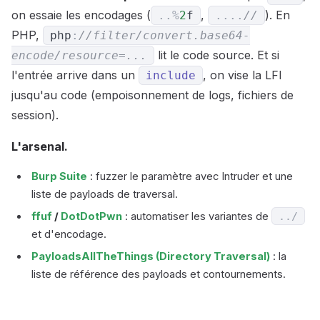
on essaie les encodages (
,
). En
.
.
%
2
f
...
.
//
PHP,
php
:
//filter/convert.base64-
lit le code source. Et si
encode/resource=...
l'entrée arrive dans un
, on vise la LFI
include
jusqu'au code (empoisonnement de logs, fichiers de
session).
L'arsenal.
Burp Suite
: fuzzer le paramètre avec Intruder et une
liste de payloads de traversal.
ffuf
/
DotDotPwn
: automatiser les variantes de
.
.
/
et d'encodage.
PayloadsAllTheThings (Directory Traversal)
: la
liste de référence des payloads et contournements.