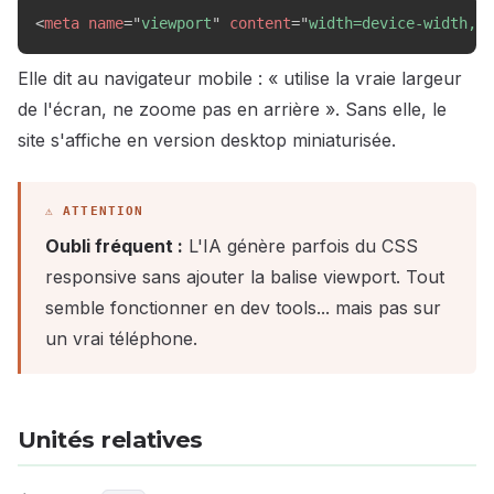
<
meta
name
=
"
viewport
"
content
=
"
width=device-width, i
Elle dit au navigateur mobile : « utilise la vraie largeur
de l'écran, ne zoome pas en arrière ». Sans elle, le
site s'affiche en version desktop miniaturisée.
Oubli fréquent :
L'IA génère parfois du CSS
responsive sans ajouter la balise viewport. Tout
semble fonctionner en dev tools... mais pas sur
un vrai téléphone.
Unités relatives