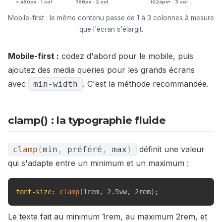
< 480px · 1 col
768px · 2 col
1024px+ · 3 col
Mobile-first : le même contenu passe de 1 à 3 colonnes à mesure
que l'écran s'élargit.
Mobile-first :
codez d'abord pour le mobile, puis
ajoutez des media queries pour les grands écrans
avec
. C'est la méthode recommandée.
min-width
clamp() : la typographie fluide
définit une valeur
clamp
(
min
,
préféré
,
max
)
qui s'adapte entre un minimum et un maximum :
font-size
:
clamp
(
1rem
,
 2.5vw
,
 2rem
)
;
Le texte fait au minimum 1rem, au maximum 2rem, et