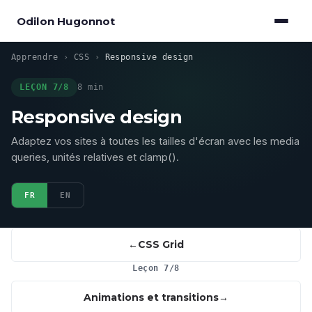
Odilon Hugonnot
Apprendre
›
CSS
›
Responsive design
LEÇON 7/8
8 min
Responsive design
Adaptez vos sites à toutes les tailles d'écran avec les media
queries, unités relatives et clamp().
FR
EN
CSS Grid
Leçon 7/8
Animations et transitions