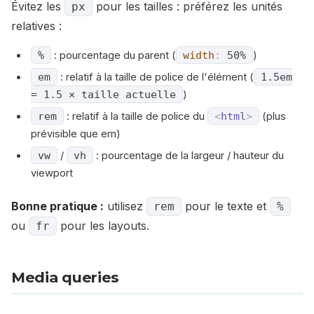
Évitez les
pour les tailles : préférez les unités
px
relatives :
%
: pourcentage du parent (
width
:
50%
)
em
: relatif à la taille de police de l'élément (
1.5em
= 1.5 × taille actuelle
)
rem
: relatif à la taille de police du
<
html
>
(plus
prévisible que em)
vw
/
vh
: pourcentage de la largeur / hauteur du
viewport
Bonne pratique :
utilisez
pour le texte et
rem
%
ou
pour les layouts.
fr
Media queries