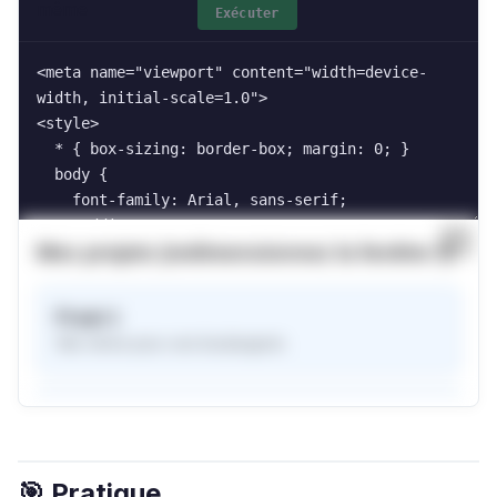
même
Exécuter
🎯 Pratique