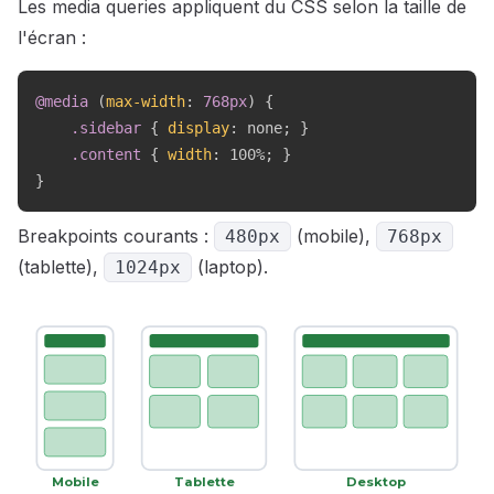
Les media queries appliquent du CSS selon la taille de
l'écran :
@media
(
max-width
:
 768px
)
{
.sidebar
{
display
:
 none
;
}
.content
{
width
:
 100%
;
}
}
Breakpoints courants :
(mobile),
480px
768px
(tablette),
(laptop).
1024px
Mobile
Tablette
Desktop