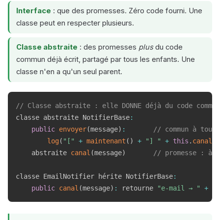
Interface
: que des promesses. Zéro code fourni. Une
classe peut en respecter plusieurs.
Classe abstraite
: des promesses
plus
du code
commun déjà écrit, partagé par tous les enfants. Une
classe n'en a qu'un seul parent.
// Classe abstraite : elle DONNE déjà du code commun
classe abstraite NotifierBase
:
public
envoyer
(
message
)
:
// commun à tous 
log
(
"["
+
maintenant
(
)
+
"] "
+
this
.
canal
(
m
    abstraite 
canal
(
message
)
// promesse : à c
classe EmailNotifier hérite NotifierBase
:
public
canal
(
message
)
:
 retourne 
"e-mail → "
+
 me