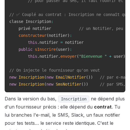
// pour passer au SMS, il faut rouvrir et mo
// ✅ Couplé au contrat : Inscription ne connaît qu'
classe Inscription
:
    privé notifier            
// un Notifier, peu im
constructeur
(
notifier
)
:
this
.
notifier 
=
 notifier

public
sInscrire
(
user
)
:
this
.
notifier
.
envoyer
(
"Bienvenue "
+
 user
)
// On injecte le fournisseur qu'on veut
new
Inscription
(
new
EmailNotifier
(
)
)
// par e-mail
new
Inscription
(
new
SmsNotifier
(
)
)
// par SMS, s
Dans la version du bas,
ne dépend plus
Inscription
d'un fournisseur précis : elle dépend du
contrat
. Tu
lui branches l'e-mail, le SMS, Slack, un faux notifier
pour tes tests… le service reste identique. C'est le