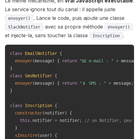
Le même mécanisme, en
vrai JavaScript exécutable
.
Le service ignore tout du canal : il appelle juste
. Lance le code, puis ajoute une classe
envoyer()
avec sa propre méthode
SlackNotifier
envoyer()
et injecte-la, sans toucher la classe
.
Inscription
class
EmailNotifier
{
envoyer
(
message
)
{
return
"📧 e-mail : "
+
 message
}
class
SmsNotifier
{
envoyer
(
message
)
{
return
"📱 SMS : "
+
 message
;
}
}
class
Inscription
{
constructor
(
notifier
)
{
this
.
notifier 
=
 notifier
;
// un Notifier, peu im
}
sInscrire
(
user
)
{