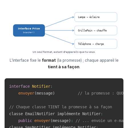
Lampe → éclaire
interface Prise
GrillePain → chauffe
brancher()
Téléphone → charge
Un seul format, autant d'appareils que tu veux.
L'interface fixe le
format
(la promesse) ; chaque appareil le
tient à sa façon
.
interface
Notifier
:
envoyer
(
message
)
// la promesse : QUOI,
// Chaque classe TIENT la promesse à sa façon
classe EmailNotifier implémente Notifier
:
public
envoyer
(
message
)
:
// ... envoie un e-mail
classe SmsNotifier implémente Notifier
: