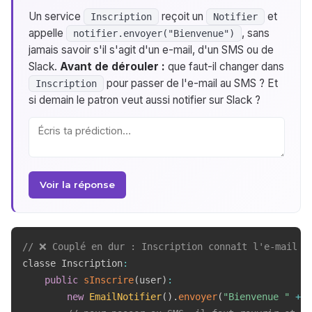
Un service
reçoit un
et
Inscription
Notifier
appelle
, sans
notifier.envoyer("Bienvenue")
jamais savoir s'il s'agit d'un e-mail, d'un SMS ou de
Slack.
Avant de dérouler :
que faut-il changer dans
pour passer de l'e-mail au SMS ? Et
Inscription
si demain le patron veut aussi notifier sur Slack ?
Voir la réponse
// ❌ Couplé en dur : Inscription connaît l'e-mail
classe Inscription
:
public
sInscrire
(
user
)
:
new
EmailNotifier
(
)
.
envoyer
(
"Bienvenue "
+
 u