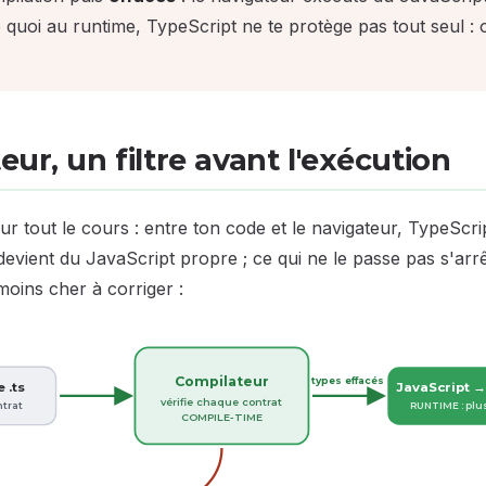
 quoi au runtime, TypeScript ne te protège pas tout seul :
ur, un filtre avant l'exécution
r tout le cours : entre ton code et le navigateur, TypeScri
e devient du JavaScript propre ; ce qui ne le passe pas s'arr
moins cher à corriger :
Compilateur
types effacés
 .ts
JavaScript →
vérifie chaque contrat
ntrat
RUNTIME : plu
COMPILE-TIME