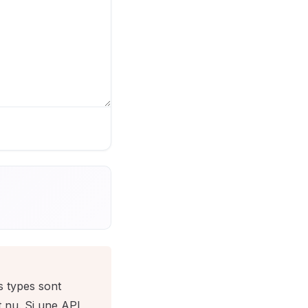
s types sont
t nu. Si une API