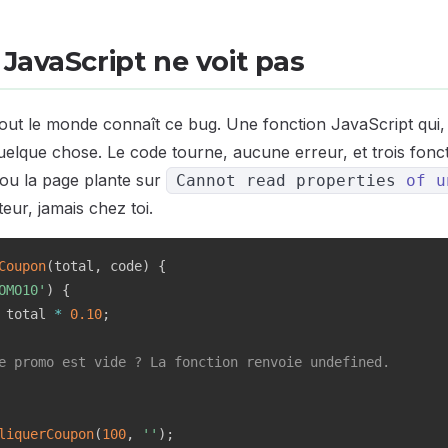
JavaScript ne voit pas
out le monde connaît ce bug. Une fonction JavaScript qui, 
elque chose. Le code tourne, aucune erreur, et trois fonct
ou la page plante sur
Cannot read properties
of
u
teur, jamais chez toi.
Coupon
(
total
,
 code
)
{
OMO10'
)
{
 total 
*
0.10
;
e promo est vide ? La fonction renvoie undefined.
liquerCoupon
(
100
,
''
)
;