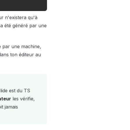
ur n'existera qu'à
e a été généré par une
fié par une machine,
ans ton éditeur au
lide est du TS
ateur
les vérifie,
it jamais