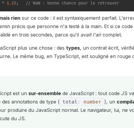
 
*
1.2
)
;
// NaN : bonne chance pour le retrouver
mais rien
sur ce code : il est syntaxiquement parfait. L'erre
hemin précis que personne n'a testé à la main. Et si ce cod
validé en trois secondes, parce qu'il
avait l'air
complet.
vaScript plus une chose : des
types
, un contrat écrit, véri
urne. Le même bug, en TypeScript, est souligné en rouge d
cript est un
sur-ensemble
de JavaScript : tout code JS va
e des annotations de type (
), un
compil
total
:
number
ur produire du JavaScript normal. Le navigateur, lui, ne vo
écute du JS.