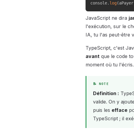
console
.
log
(
aPayer
JavaScript ne dira
ja
l'exécution, sur le c
IA, tu l'as peut-être 
TypeScript, c'est Ja
avant
que le code to
moment où tu l'écris.
Définition :
TypeS
valide. On y ajout
puis les
efface
po
TypeScript ; il ex