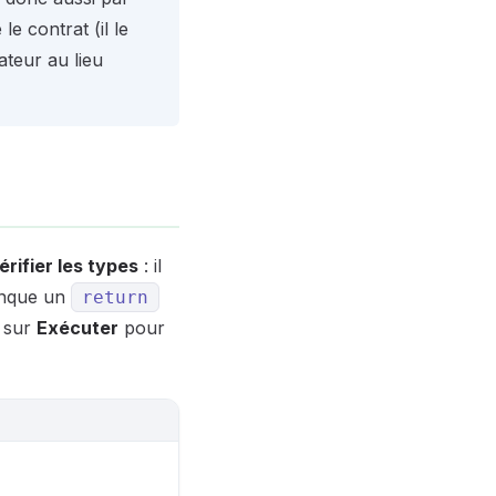
e contrat (il le
ateur au lieu
érifier les types
: il
manque un
return
r sur
Exécuter
pour