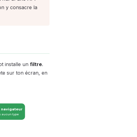
 on y consacre la
pt installe un
filtre
.
ête sur ton écran, en
 navigateur
s aucun type