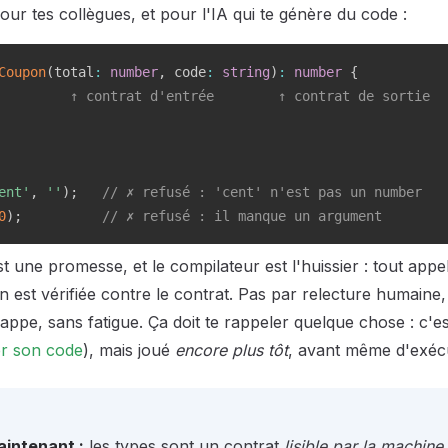
pour tes collègues, et pour l'IA qui te génère du code :
Coupon
(
total
:
number
,
 code
:
string
)
:
number
{
         ↑ contrat d'entrée        ↑ contrat de sortie
ent'
,
''
)
;
// ✗ refusé : 'cent' n'est pas un number
0
)
;
// ✗ refusé : il manque un argument
 une promesse, et le compilateur est l'huissier : tout appe
on est vérifiée contre le contrat. Pas par relecture humaine
ppe, sans fatigue. Ça doit te rappeler quelque chose : c'e
er son code
), mais joué
encore plus tôt
, avant même d'exécu
aintenant :
les types sont un contrat
lisible par la machine