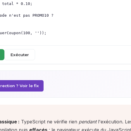
Exécuter
ection ? Voir le fix
assique :
TypeScript ne vérifie rien
pendant
l'exécution. Le
mpilation puis
effacés
: le navigateur exécute du JavaScrip