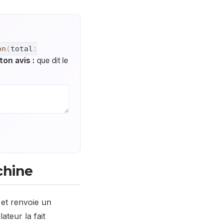
on
(
total
:
ton avis :
que dit le
chine
 et renvoie un
ateur la fait