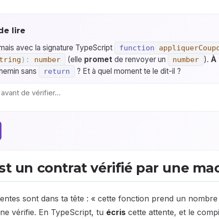
de lire
mais avec la signature TypeScript
function
appliquerCoup
(elle
promet
de renvoyer un
).
À 
tring
)
:
number
number
chemin sans
? Et à quel moment te le dit-il ?
return
est un contrat vérifié par une ma
tentes sont dans ta tête : « cette fonction prend un nombre
e vérifie. En TypeScript, tu
écris
cette attente, et le compil