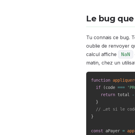
Le bug que 
Tu connais ce bug. T
oublie de renvoyer qu
calcul affiche
NaN
matin, chez un utilisa
function
appliquer
if
(
code 
===
'PR
return
 total 
-
}
// …et si le cod
}
const
 aPayer 
=
app