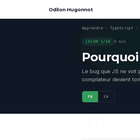
Odilon Hugonnot
Apprendre
›
TypeScript
LEÇON 1/10
9 min
Pourquoi 
Le bug que JS ne voit p
compilateur devient ton
FR
EN