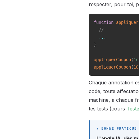
respecter, pour toi, 
function
appliquer
//              
...
}
appliquerCoupon
(
'c
appliquerCoupon
(
10
Chaque annotation est
code, toute affectati
machine, à chaque fra
tes tests (cours
Test
L'angle IA, dès m