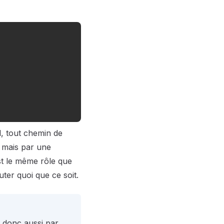
l, tout chemin de
, mais par une
st le même rôle que
ter quoi que ce soit.
, donc aussi par