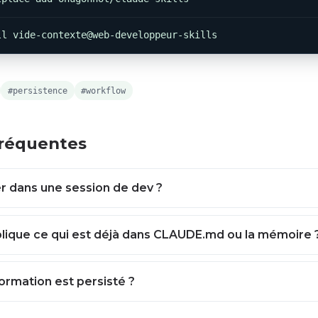
ll vide-contexte@web-developpeur-skills
#persistence
#workflow
fréquentes
r dans une session de dev ?
uplique ce qui est déjà dans CLAUDE.md ou la mémoire 
formation est persisté ?