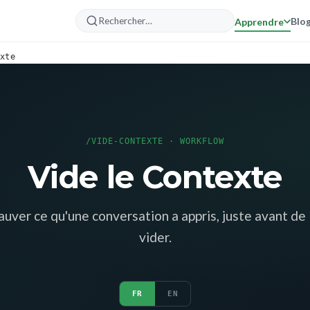
Blo
Apprendre
xte
/VIDE-CONTEXTE · WORKFLOW
Vide le Contexte
auver ce qu'une conversation a appris, juste avant de 
vider.
FR
EN