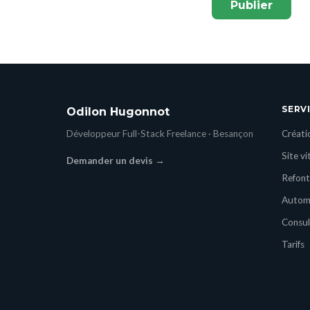
Publier
SERV
Odilon Hugonnot
Développeur Full-Stack Freelance · Besançon
Créati
Site v
Demander un devis →
Refont
Automa
Consul
Tarifs