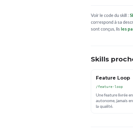
Voir le code du skill :
S
correspond à sa descri
sont conçus, lis
les pa
Skills proch
Feature Loop
/feature-loop
Une feature livrée e
autonome, jamais e
la qualité.