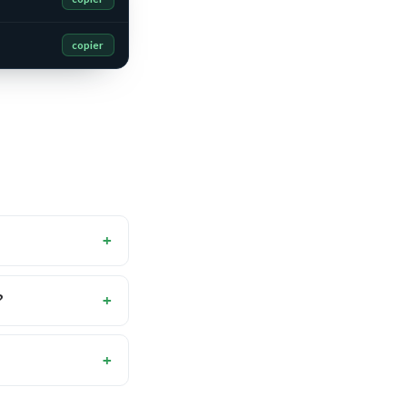
copier
?