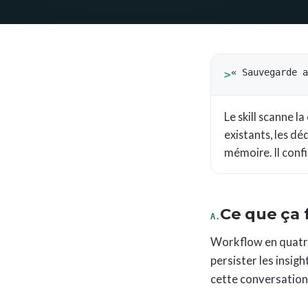
« Sauvegarde 
>
Le skill scanne l
existants, les dé
mémoire. Il confi
Ce que ça f
A.
Workflow en quatre
persister les insig
cette conversation 