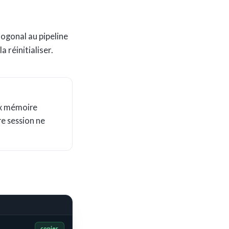
hogonal au pipeline
 réinitialiser.
dex mémoire
re session ne
copier