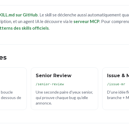
KILL.md sur GitHub
. Le skill se déclenche aussi automatiquement q
ption, et un agent IA le découvre via le
serveur MCP
. Pour comprend
tterns des skills officiels
.
es
Senior Review
Issue & 
/senior-review
/issue-mr
n boucle
Une seconde paire d'yeux senior,
D'une idée f
n dessous de
qui prouve chaque bug qu'elle
branche + M
annonce.