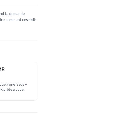
uand ta demande
re comment ces skills
MR
loue à une issue +
R prête à coder.