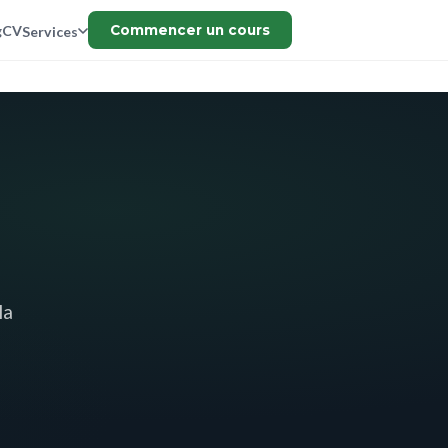
g
CV
Commencer un cours
Services
la