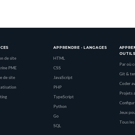
ICES
APPRENDRE · LANGAGES
APPRE
OUTIL
on de site
HTML
Par où 
itrine PME
CSS
Git & te
e de site
JavaScript
Coder av
tisation
PHP
Projets 
ting
TypeScript
Configur
Python
Jeux po
Go
Tous les
SQL