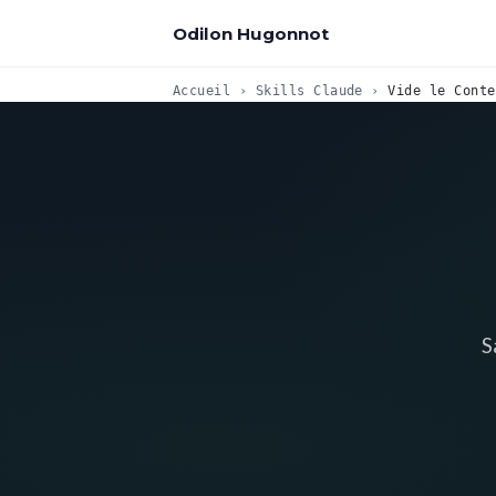
Odilon Hugonnot
Accueil
›
Skills Claude
›
Vide le Conte
S