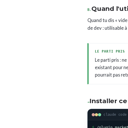
Quand l'uti
B.
Quand tu dis « vide
de dev : utilisable 
LE PARTI PRIS
Le parti pris : 
existant pour ne
pourrait pas ret
Installer ce 
→
claude code
$
/plugin marke