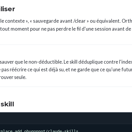
liser
 le contexte », « sauvegarde avant /clear » ou équivalent. Ort
à tout moment pour ne pas perdre le fil d'une session avant de la
ne sauver que le non-déductible. Le skill déduplique contre l'in
 pas réécrire ce qui est déjà su, et ne garde que ce qu'une futu
rouver seule.
skill
tplace add ohugonnot/claude-skills