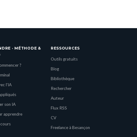
NDRE · MÉTHODE &
RESSOURCES
S
Outils gratuits
commencer ?
Blog
rminal
Bibliothèque
ec l'IA
Rechercher
appliqués
Auteur
er son IA
Flux RSS
ur apprendre
CV
 cours
Freelance à Besançon