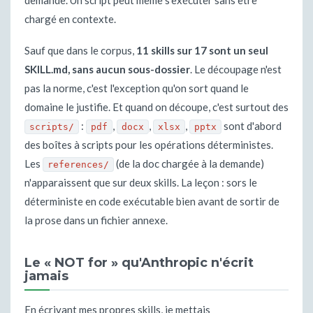
demande. Un script peut même s'exécuter sans être
chargé en contexte.
Sauf que dans le corpus,
11 skills sur 17 sont un seul
SKILL.md, sans aucun sous-dossier
. Le découpage n'est
pas la norme, c'est l'exception qu'on sort quand le
domaine le justifie. Et quand on découpe, c'est surtout des
:
,
,
,
sont d'abord
scripts/
pdf
docx
xlsx
pptx
des boîtes à scripts pour les opérations déterministes.
Les
(de la doc chargée à la demande)
references/
n'apparaissent que sur deux skills. La leçon : sors le
déterministe en code exécutable bien avant de sortir de
la prose dans un fichier annexe.
Le « NOT for » qu'Anthropic n'écrit
jamais
En écrivant mes propres skills, je mettais