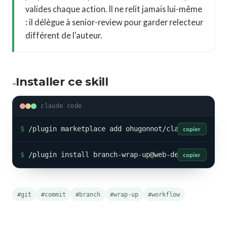
valides chaque action. Il ne relit jamais lui-même
: il délègue à senior-review pour garder relecteur
différent de l'auteur.
Installer ce skill
→
claude code
$
/plugin marketplace add ohugonnot/claude-skills
copier
$
/plugin install branch-wrap-up@web-developpeur-s
copier
#git
#commit
#branch
#wrap-up
#workflow