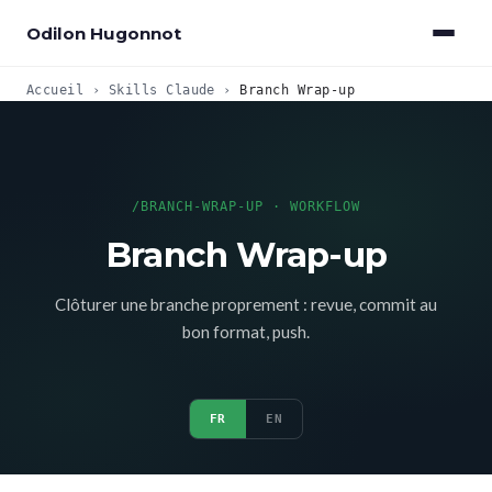
Odilon Hugonnot
Accueil
›
Skills Claude
›
Branch Wrap-up
/BRANCH-WRAP-UP · WORKFLOW
Branch Wrap-up
Clôturer une branche proprement : revue, commit au
bon format, push.
FR
EN