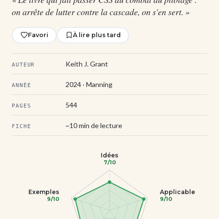
on arrête de lutter contre la cascade, on s'en sert. »
Favori
À lire plus tard
Keith J. Grant
AUTEUR
2024 · Manning
ANNÉE
544
PAGES
~10 min de lecture
FICHE
Idées
7/10
Exemples
Applicable
9/10
9/10