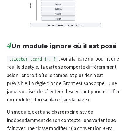
priorité ↑
layout
global
theme
reset
mets tout dans une couche, sans exception
4
Un module ignore où il est posé
: voilà la ligne qui pourrit une
.sidebar .card { … }
feuille de style. Ta carte se comporte différemment
selon l'endroit où elle tombe, et plus rien n'est
prévisible. La règle d'or de Grant est sans appel : « ne
jamais utiliser de sélecteur descendant pour modifier
un module selon sa place dans la page ».
Un module, c'est une classe racine, stylée
indépendamment de son contexte ; une variante se
fait avec une classe modifieur (la convention
BEM
,