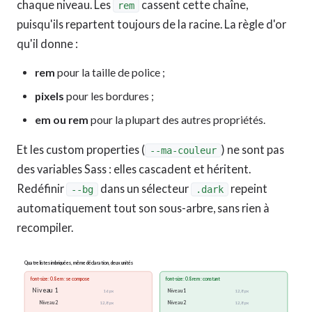
chaque niveau. Les
cassent cette chaîne,
rem
puisqu'ils repartent toujours de la racine. La règle d'or
qu'il donne :
rem
pour la taille de police ;
pixels
pour les bordures ;
em ou rem
pour la plupart des autres propriétés.
Et les custom properties (
) ne sont pas
--ma-couleur
des variables Sass : elles cascadent et héritent.
Redéfinir
dans un sélecteur
repeint
--bg
.dark
automatiquement tout son sous-arbre, sans rien à
recompiler.
Quatre listes imbriquées, même déclaration, deux unités
font-size: 0.8em : se compose
font-size: 0.8rem : constant
Niveau 1
Niveau 1
16 px
12,8 px
Niveau 2
Niveau 2
12,8 px
12,8 px