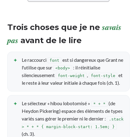
savais
Trois choses que je ne
pas
avant de le lire
Le raccourci
est si dangereux que Grant ne
font
l'utilise que sur
: il réinitialise
<body>
silencieusement
,
et
font-weight
font-style
le reste à leur valeur initiale à chaque fois (ch. 1).
Le sélecteur « hibou lobotomisé »
(de
* + *
Heydon Pickering) espace des éléments de types
variés sans gérer le premier ni le dernier :
.stack
> * + * { margin-block-start: 1.5em; }
(ch. 3).