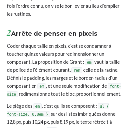
fois l'ordre connu, on vise le bon levier au lieu d'empiler
les rustines.
2
Arrête de penser en pixels
Coder chaque taille en pixels, c'est se condamner à
toucher quinze valeurs pour redimensionner un
composant. La proposition de Grant :
vaut la taille
em
de police de l'élément courant,
celle de la racine.
rem
Définis le padding, les marges et le border-radius d'un
composant en
, et une seule modification de
em
font-
redimensionne tout le bloc, proportionnellement.
size
Le piège des
, c'est qu'ils se composent :
em
ul {
sur des listes imbriquées donne
font-size: 0.8em }
12,8 px, puis 10,24 px, puis 8,19 px, le texte rétrécit à