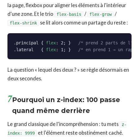
la page, flexbox pour aligner les éléments à l'intérieur
d'une zone. Et le trio
/
/
flex-basis
flex-grow
se lit alors comme un partage du reste :
flex-shrink
.principal { 
flex
: 2; }   
/* prend 2 parts de l'es
.lateral   { 
flex
: 1; }   
/* en prend 1 → un rappo
La question « lequel des deux ? » se règle désormais en
deux secondes.
7
Pourquoi un z-index: 100 passe
quand même derrière
Le grand classique de l'incompréhension : tu mets
z-
et l'élément reste obstinément caché.
index: 9999