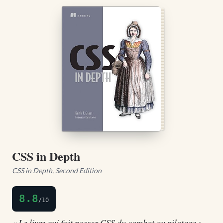
CSS in Depth
CSS in Depth, Second Edition
8.8
/10
« Le livre qui fait passer CSS du combat au pilotage :