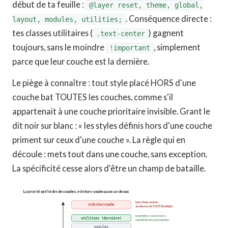
début de ta feuille :
@layer reset, theme, global,
. Conséquence directe :
layout, modules, utilities;
tes classes utilitaires (
) gagnent
.text-center
toujours, sans le moindre
, simplement
!important
parce que leur couche est la dernière.
Le piège à connaître : tout style placé HORS d'une
couche bat TOUTES les couches, comme s'il
appartenait à une couche prioritaire invisible. Grant le
dit noir sur blanc : « les styles définis hors d'une couche
priment sur ceux d'une couche ». La règle qui en
découle : mets tout dans une couche, sans exception.
La spécificité cesse alors d'être un champ de bataille.
La priorité suit l'ordre des couches, et le hors-couche passe au-dessus
hors d'une couche :
styles hors couche
au-dessus de TOUT (le piège)
la dernière couche bat la
utilities (dernière)
spécificité des précédentes
modules