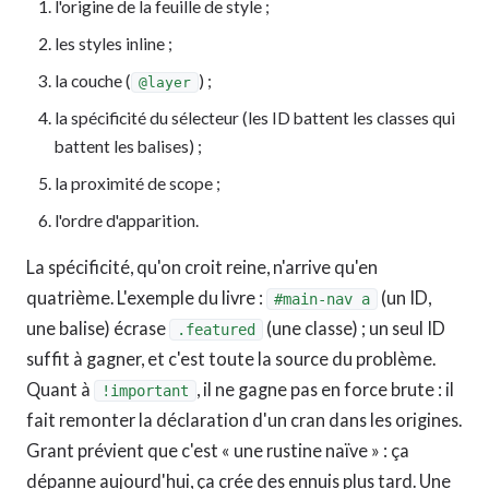
l'origine de la feuille de style ;
les styles inline ;
la couche (
) ;
@layer
la spécificité du sélecteur (les ID battent les classes qui
battent les balises) ;
la proximité de scope ;
l'ordre d'apparition.
La spécificité, qu'on croit reine, n'arrive qu'en
quatrième. L'exemple du livre :
(un ID,
#main-nav a
une balise) écrase
(une classe) ; un seul ID
.featured
suffit à gagner, et c'est toute la source du problème.
Quant à
, il ne gagne pas en force brute : il
!important
fait remonter la déclaration d'un cran dans les origines.
Grant prévient que c'est « une rustine naïve » : ça
dépanne aujourd'hui, ça crée des ennuis plus tard. Une