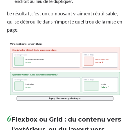
endroit au lieu de le dupliquer.
Le résultat, c'est un composant vraiment réutilisable,
qui se débrouille dans n'importe quel trou de la mise en
page.
Même module carte · viewport 1400px
@media (width ≥ 1400px) : tout le monde reçoit « large »
colonne principale
sidebar · 300px
image + texte côte à côte
même layout large
rentre ✓
déborde ✗
@container (width ≥ 450px) : chacun selon son conteneur
colonne principale
sidebar · 300px
horizontale
empilée
rentre ✓
s'adapte ✓
la query lit le conteneur, pas le viewport
6
Flexbox ou Grid : du contenu vers
l'extérieur, ou du layout vers