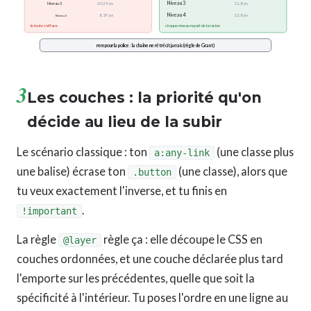
Niveau 3
Niveau 3
10,24 px
12,8 px
Niveau 4
8,19 px
12,8 px
Niveau 4
le texte s'efface
chaque niveau repart de la racine
rem pour la police : la chaîne ne rétrécit jamais (règle de Grant)
3
Les couches : la priorité qu'on
décide au lieu de la subir
Le scénario classique : ton
(une classe plus
a:any-link
une balise) écrase ton
(une classe), alors que
.button
tu veux exactement l'inverse, et tu finis en
.
!important
La règle
règle ça : elle découpe le CSS en
@layer
couches ordonnées, et une couche déclarée plus tard
l'emporte sur les précédentes, quelle que soit la
spécificité à l'intérieur. Tu poses l'ordre en une ligne au