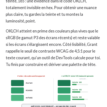
teinte, 165 : une évidence dans le code OKLCH,
totalement invisible en hex. Pour obtenir une nuance
plus claire, tu gardes la teinte et tu montes la
luminosité, point.
OKLCH atteint en prime des couleurs plus vives que le
sRGB (le gamut P3 des écrans récents) et reste valable
si les écrans s'élargissent encore. Côté lisibilité, Grant
rappelle le seuil de contraste WCAG de 4,5:1 pour le
texte courant, qu'un outil de DevTools calcule pour toi.
Tu finis par construire et dériver une palette de tête.
✗ en hex : des codes sans lien apparent
✓ en OKLCH : teinte 165, luminosité qui monte
luminosité →
teinte 165
#1a7a52
teinte 165
#2e9d6b
teinte 165
#4fb985
garde la teinte, monte la luminosité → une nuance plus claire, à coup sûr