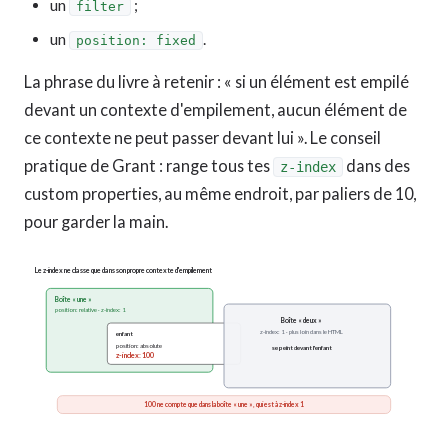
un
;
filter
un
.
position: fixed
La phrase du livre à retenir : « si un élément est empilé
devant un contexte d'empilement, aucun élément de
ce contexte ne peut passer devant lui ». Le conseil
pratique de Grant : range tous tes
dans des
z-index
custom properties, au même endroit, par paliers de 10,
pour garder la main.
Le z-index ne classe que dans son propre contexte d'empilement
Boîte « une »
position: relative · z-index: 1
Boîte « deux »
z-index: 1 · plus loin dans le HTML
enfant
position: absolute
se peint devant l'enfant
z-index: 100
100 ne compte que dans la boîte « une », qui est à z-index 1