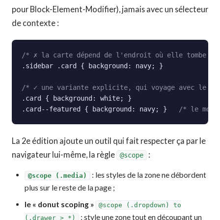
pour Block-Element-Modifier), jamais avec un sélecteur
de contexte :
/* ✗ la carte dépend de l'endroit où elle tombe : 
.sidebar .card { background: navy; }

/* ✓ une variante explicite, qui voyage avec le co
.card { background: white; }

.card--featured { background: navy; }   
/* le modi
La 2e édition ajoute un outil qui fait respecter ça par le
navigateur lui-même, la règle
:
@scope
: les styles de la zone ne débordent
@scope (.media)
plus sur le reste de la page ;
le « donut scoping »
@scope (.dropdown) to
: style une zone tout en découpant un
(.drawer > *)