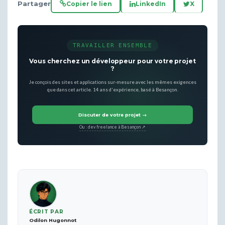
Partager
Copier le lien
LinkedIn
X
TRAVAILLER ENSEMBLE
Vous cherchez un développeur pour votre projet
?
Je conçois des sites et applications sur-mesure avec les mêmes exigences
que dans cet article. 14 ans d'expérience, basé à Besançon.
Discuter de votre projet →
Ou : dev freelance à Besançon ↗
ÉCRIT PAR
Odilon Hugonnot