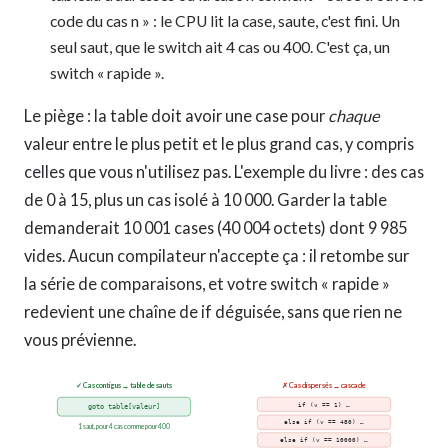
code du cas n » : le CPU lit la case, saute, c'est fini. Un
seul saut, que le switch ait 4 cas ou 400. C'est ça, un
switch « rapide ».
Le piège : la table doit avoir une case pour
chaque
valeur entre le plus petit et le plus grand cas, y compris
celles que vous n'utilisez pas. L'exemple du livre : des cas
de 0 à 15, plus un cas isolé à 10 000. Garder la table
demanderait 10 001 cases (40 004 octets) dont 9 985
vides. Aucun compilateur n'accepte ça : il retombe sur
la série de comparaisons, et votre switch « rapide »
redevient une chaîne de if déguisée, sans que rien ne
vous prévienne.
✓ Cas contigus → table de sauts
✗ Cas dispersés → cascade
if (v == 1) …
goto table[valeur]
else if (v == 480) …
1 saut, pour 4 cas comme pour 400
else if (v == 10000) …