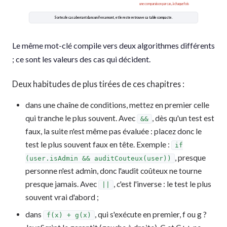
une comparaison par cas, à chaque fois
Sortez le cas aberrant dans un if en amont, et le reste retrouve sa table compacte.
Le même mot-clé compile vers deux algorithmes différents
; ce sont les valeurs des cas qui décident.
Deux habitudes de plus tirées de ces chapitres :
dans une chaîne de conditions, mettez en premier celle
qui tranche le plus souvent. Avec
, dès qu'un test est
&&
faux, la suite n'est même pas évaluée : placez donc le
test le plus souvent faux en tête. Exemple :
if
, presque
(user.isAdmin && auditCouteux(user))
personne n'est admin, donc l'audit coûteux ne tourne
presque jamais. Avec
, c'est l'inverse : le test le plus
||
souvent vrai d'abord ;
dans
, qui s'exécute en premier, f ou g ?
f(x) + g(x)