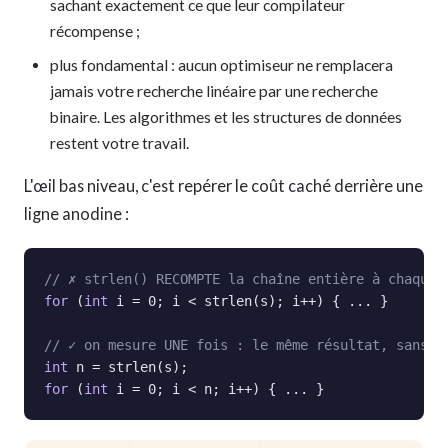
sachant exactement ce que leur compilateur
récompense ;
plus fondamental : aucun optimiseur ne remplacera
jamais votre recherche linéaire par une recherche
binaire. Les algorithmes et les structures de données
restent votre travail.
L'œil bas niveau, c'est repérer le coût caché derrière une
ligne anodine :
// ✗ strlen() RECOMPTE la chaîne entière à chaque 
for
 (
int
 i = 0; i < strlen(s); i++) { ... }

// ✓ on mesure UNE fois : le même résultat, sans l
int
for
 (
int
 i = 0; i < n; i++) { ... }