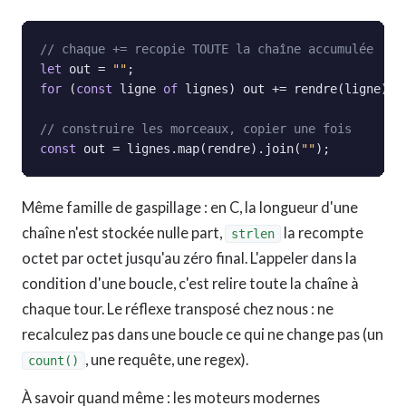
// chaque += recopie TOUTE la chaîne accumulée
let
 out = 
""
for
 (
const
 ligne 
of
 lignes) out += rendre(ligne);

// construire les morceaux, copier une fois
const
 out = lignes.map(rendre).join(
""
);
Même famille de gaspillage : en C, la longueur d'une
chaîne n'est stockée nulle part,
la recompte
strlen
octet par octet jusqu'au zéro final. L'appeler dans la
condition d'une boucle, c'est relire toute la chaîne à
chaque tour. Le réflexe transposé chez nous : ne
recalculez pas dans une boucle ce qui ne change pas (un
, une requête, une regex).
count()
À savoir quand même : les moteurs modernes