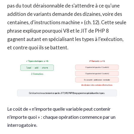
pas du tout déraisonnable de s'attendre à ce qu'une
addition de variants demande des dizaines, voire des
centaines, d'instructions machine » (ch. 12). Cette seule
phrase explique pourquoi V8 et le JIT de PHP 8
gagnent autant en spécialisant les types à l'exécution,
et contre quoi ils se battent.
✓ Types statiques : a + b
✗ Variants : a + b
① quel est le type de a ? (switch)
load · add · store
② quel est le type de b ? (switch)
2-3 instructions
③ convertir · additionner · remballer
des dizaines à des centaines d'instructions
Cet écart est exactement ce que les JIT (V8, PHP 8) regagnent en spécialisant les types.
Le coût de « n'importe quelle variable peut contenir
n'importe quoi » : chaque opération commence par un
interrogatoire.