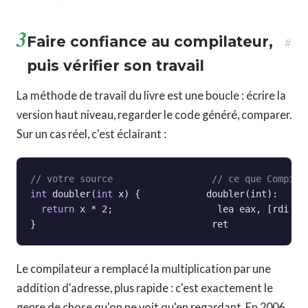
3
Faire confiance au compilateur,
#
puis vérifier son travail
La méthode de travail du livre est une boucle : écrire la
version haut niveau, regarder le code généré, comparer.
Sur un cas réel, c'est éclairant :
// votre source                  // ce que Compile
int
 doubler(
int
 x) {            doubler(int):

return
 x * 2;                   lea eax, [rdi + 
}                                ret
Le compilateur a remplacé la multiplication par une
addition d'adresse, plus rapide : c'est exactement le
genre de chose qu'on ne voit qu'en regardant. En 2006,