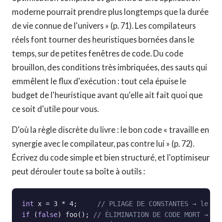
moderne pourrait prendre plus longtemps que la durée
de vie connue de l'univers » (p. 71). Les compilateurs
réels font tourner des heuristiques bornées dans le
temps, sur de petites fenêtres de code. Du code
brouillon, des conditions très imbriquées, des sauts qui
emmêlent le flux d'exécution : tout cela épuise le
budget de l'heuristique avant qu'elle ait fait quoi que
ce soit d'utile pour vous.
D'où la règle discrète du livre : le bon code « travaille en
synergie avec le compilateur, pas contre lui » (p. 72).
Écrivez du code simple et bien structuré, et l'optimiseur
peut dérouler toute sa boîte à outils :
int
 x = 3 * 4;     
// PLIAGE DE CONSTANTES → le bi
if
 (
false
) foo(); 
// ÉLIMINATION DE CODE MORT → fo