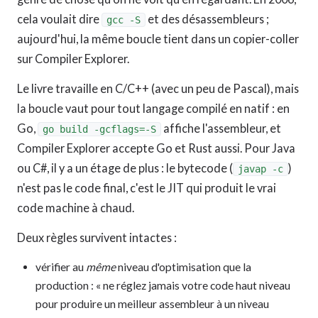
cela voulait dire
et des désassembleurs ;
gcc -S
aujourd'hui, la même boucle tient dans un copier-coller
sur Compiler Explorer.
Le livre travaille en C/C++ (avec un peu de Pascal), mais
la boucle vaut pour tout langage compilé en natif : en
Go,
affiche l'assembleur, et
go build -gcflags=-S
Compiler Explorer accepte Go et Rust aussi. Pour Java
ou C#, il y a un étage de plus : le bytecode (
)
javap -c
n'est pas le code final, c'est le JIT qui produit le vrai
code machine à chaud.
Deux règles survivent intactes :
vérifier au
même
niveau d'optimisation que la
production : « ne réglez jamais votre code haut niveau
pour produire un meilleur assembleur à un niveau