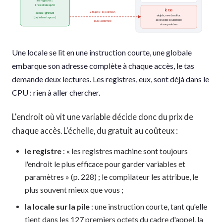
les registres :
il ne calcule qu'ici
le tas
2 trajets : le pointeur,
accès : gratuit
objets, new / malloc
(déjà dans la puce)
accessible seulement
puis la donnée
via un pointeur
Une locale se lit en une instruction courte, une globale
embarque son adresse complète à chaque accès, le tas
demande deux lectures. Les registres, eux, sont déjà dans le
CPU : rien à aller chercher.
L'endroit où vit une variable décide donc du prix de
chaque accès. L'échelle, du gratuit au coûteux :
le registre
: « les registres machine sont toujours
l'endroit le plus efficace pour garder variables et
paramètres » (p. 228) ; le compilateur les attribue, le
plus souvent mieux que vous ;
la locale sur la pile
: une instruction courte, tant qu'elle
tient dans les 127 premiers octets du cadre d'appel, la