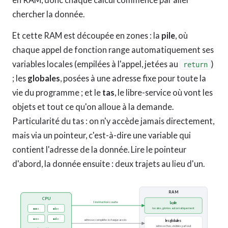
chercher la donnée.
Et cette RAM est découpée en zones : la
pile
, où
chaque appel de fonction range automatiquement ses
variables locales (empilées à l'appel, jetées au
)
return
; les
globales
, posées à une adresse fixe pour toute la
vie du programme ; et le
tas
, le libre-service où vont les
objets et tout ce qu'on alloue à la demande.
Particularité du tas : on n'y accède jamais directement,
mais via un pointeur, c'est-à-dire une variable qui
contient l'adresse de la donnée. Lire le pointeur
d'abord, la donnée ensuite : deux trajets au lieu d'un.
RAM
CPU
1 instruction courte
la pile
locales, gérées automatiquement
eax
ebx
ecx
edx
adresse complète à chaque accès
les globales
adresse fixe, visibles partout