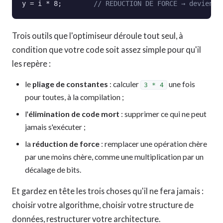
y = i * 8;        
// RÉDUCTION DE FORCE → devient 
Trois outils que l'optimiseur déroule tout seul, à
condition que votre code soit assez simple pour qu'il
les repère :
le
pliage de constantes
: calculer
une fois
3 * 4
pour toutes, à la compilation ;
l'
élimination de code mort
: supprimer ce qui ne peut
jamais s'exécuter ;
la
réduction de force
: remplacer une opération chère
par une moins chère, comme une multiplication par un
décalage de bits.
Et gardez en tête les trois choses qu'il ne fera jamais :
choisir votre algorithme, choisir votre structure de
données, restructurer votre architecture.