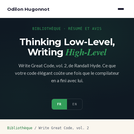
Odilon Hugonnot
BIBLIOTHÈQUE · RÉSUMÉ ET AVIS
Thinking Low-Level,
High-Level
Writing
Write Great Code, vol. 2, de Randall Hyde. Ce que
votre code élégant coûte une fois que le compilateur
en a fini avec lui.
FR
EN
Bibliothèque
/ Write Great Code, vol. 2