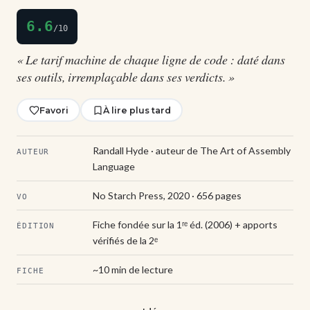
6.6
/10
« Le tarif machine de chaque ligne de code : daté dans
ses outils, irremplaçable dans ses verdicts. »
Favori
À lire plus tard
Randall Hyde · auteur de The Art of Assembly
AUTEUR
Language
No Starch Press, 2020 · 656 pages
VO
Fiche fondée sur la 1ʳᵉ éd. (2006) + apports
ÉDITION
vérifiés de la 2ᵉ
~10 min de lecture
FICHE