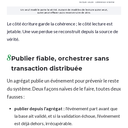
lecture seule · cohérence à terme
Un seul modèle porte la vérité. Autant de modèles de lecture qu'on veut,
qu'on peut effacer puis reconstruire de zéro.
Le côté écriture garde la cohérence ; le côté lecture est
jetable. Une vue perdue se reconstruit depuis la source de
vérité.
8
Publier fiable, orchestrer sans
transaction distribuée
Un agrégat publie un événement pour prévenir le reste
du système. Deux façons naïves de le faire, toutes deux
fausses :
publier depuis l'agrégat :
l'événement part avant que
la base ait validé, et si la validation échoue, l'événement
est déjà dehors, irrécupérable.