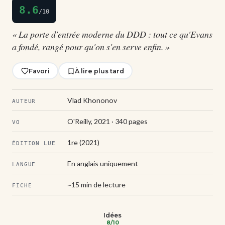
8.6
/10
« La porte d'entrée moderne du DDD : tout ce qu'Evans
a fondé, rangé pour qu'on s'en serve enfin. »
Favori
À lire plus tard
Vlad Khononov
AUTEUR
O'Reilly, 2021 · 340 pages
VO
1re (2021)
ÉDITION LUE
En anglais uniquement
LANGUE
~15 min de lecture
FICHE
Idées
8/10