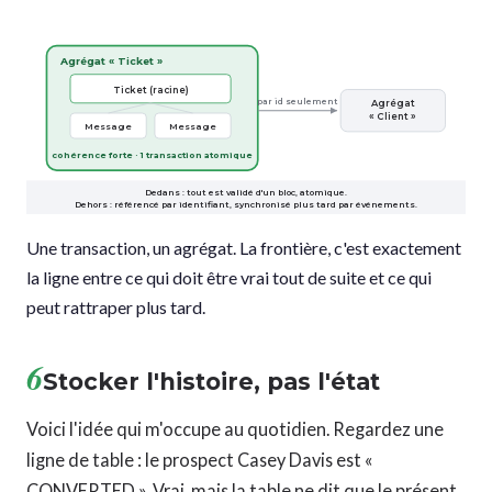
Agrégat « Ticket »
Ticket (racine)
par id seulement
Agrégat
« Client »
Message
Message
cohérence forte · 1 transaction atomique
Dedans : tout est validé d'un bloc, atomique.
Dehors : référencé par identifiant, synchronisé plus tard par événements.
Une transaction, un agrégat. La frontière, c'est exactement
la ligne entre ce qui doit être vrai tout de suite et ce qui
peut rattraper plus tard.
6
Stocker l'histoire, pas l'état
Voici l'idée qui m'occupe au quotidien. Regardez une
ligne de table : le prospect Casey Davis est «
CONVERTED ». Vrai, mais la table ne dit que le présent.