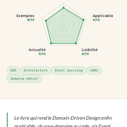
Exemples
Applicable
8/10
9/10
Actualité
Lisibilité
9/10
9/10
DDD
Architecture
Event Sourcing
CQRS
domaine métier
Le livre qui rend le Domain-Driven Design enfin
praticable : du sous-domaine au code, via Event