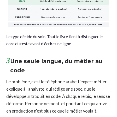
Core
Oui, le différenciateur
Construire en interne
Generic
Non, standard partout
Acheter ou adopter
Supporting
Non, simple soutien
Juniors / framework
Le test : « quelqu'un paierait-il pour ce sous-domaine seul ? » Si oui, c'est du core.
Le type décide du soin. Tout le livre tient à distinguer le
core du reste avant d'écrire une ligne.
3
Une seule langue, du métier au
code
Le problème, c'est le téléphone arabe. L'expert métier
explique à l'analyste, qui rédige une spec, que le
développeur traduit en code. À chaque relais, le sens se
déforme. Personne ne ment, et pourtant ce qui arrive
en production n'est plus ce que le métier voulait.