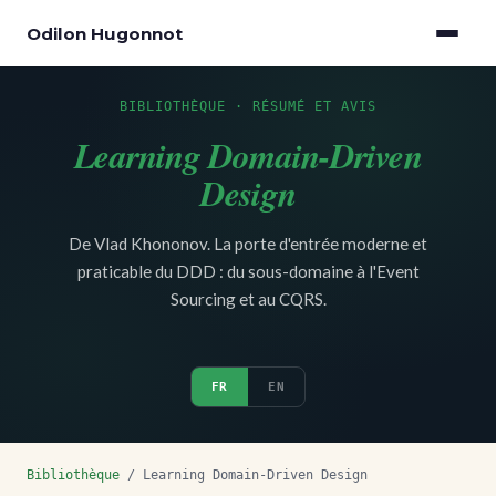
Odilon Hugonnot
BIBLIOTHÈQUE · RÉSUMÉ ET AVIS
Learning Domain-Driven
Design
De Vlad Khononov. La porte d'entrée moderne et
praticable du DDD : du sous-domaine à l'Event
Sourcing et au CQRS.
FR
EN
Bibliothèque
/ Learning Domain-Driven Design