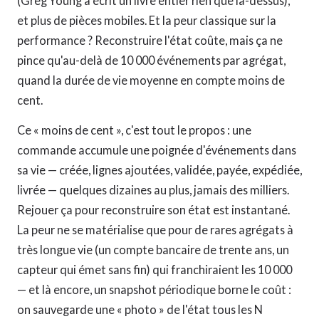
(Greg Young a écrit un livre entier rien que là-dessus),
et plus de pièces mobiles. Et la peur classique sur la
performance ? Reconstruire l'état coûte, mais ça ne
pince qu'au-delà de 10 000 événements par agrégat,
quand la durée de vie moyenne en compte moins de
cent.
Ce « moins de cent », c'est tout le propos : une
commande accumule une poignée d'événements dans
sa vie — créée, lignes ajoutées, validée, payée, expédiée,
livrée — quelques dizaines au plus, jamais des milliers.
Rejouer ça pour reconstruire son état est instantané.
La peur ne se matérialise que pour de rares agrégats à
très longue vie (un compte bancaire de trente ans, un
capteur qui émet sans fin) qui franchiraient les 10 000
— et là encore, un snapshot périodique borne le coût :
on sauvegarde une « photo » de l'état tous les N