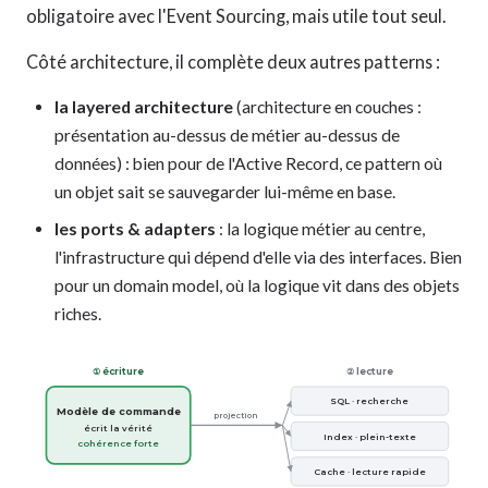
obligatoire avec l'Event Sourcing, mais utile tout seul.
Côté architecture, il complète deux autres patterns :
la layered architecture
(architecture en couches :
présentation au-dessus de métier au-dessus de
données) : bien pour de l'Active Record, ce pattern où
un objet sait se sauvegarder lui-même en base.
les ports & adapters
: la logique métier au centre,
l'infrastructure qui dépend d'elle via des interfaces. Bien
pour un domain model, où la logique vit dans des objets
riches.
① écriture
② lecture
SQL · recherche
Modèle de commande
projection
écrit la vérité
Index · plein-texte
cohérence forte
Cache · lecture rapide