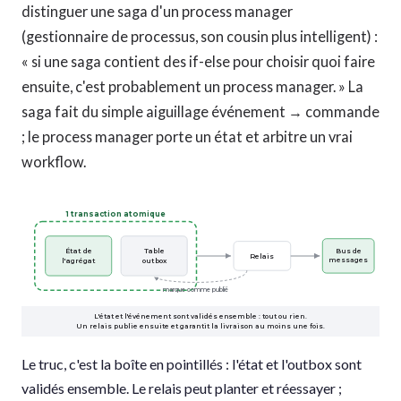
distinguer une saga d'un process manager
(gestionnaire de processus, son cousin plus intelligent) :
« si une saga contient des if-else pour choisir quoi faire
ensuite, c'est probablement un process manager. » La
saga fait du simple aiguillage événement → commande
; le process manager porte un état et arbitre un vrai
workflow.
1 transaction atomique
État de
Table
Bus de
Relais
l'agrégat
outbox
messages
marque comme publié
L'état et l'événement sont validés ensemble : tout ou rien.
Un relais publie ensuite et garantit la livraison au moins une fois.
Le truc, c'est la boîte en pointillés : l'état et l'outbox sont
validés ensemble. Le relais peut planter et réessayer ;