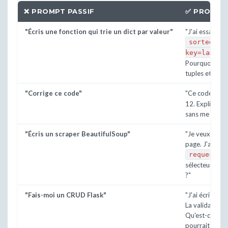
❌ PROMPT PASSIF
✅ PROMPT
"Écris une fonction qui trie un dict par valeur"
"J'ai essayé
sorted(d.
key=lambda
Pourquoi ça re
tuples et pas u
"Corrige ce code"
"Ce code lève
12. Explique-m
sans me donner
"Écris un scraper BeautifulSoup"
"Je veux scrape
page. J'ai co
requests.
sélecteur CSS 
?"
"Fais-moi un CRUD Flask"
"J'ai écrit cet
La validation e
Qu'est-ce qu'
pourrait envoy