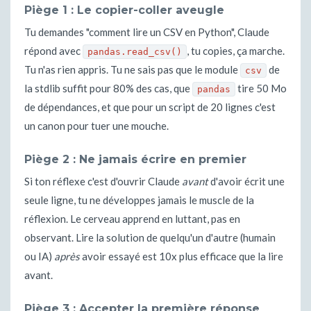
Piège 1 : Le copier-coller aveugle
Tu demandes "comment lire un CSV en Python", Claude
répond avec
, tu copies, ça marche.
pandas.read_csv()
Tu n'as rien appris. Tu ne sais pas que le module
de
csv
la stdlib suffit pour 80% des cas, que
tire 50 Mo
pandas
de dépendances, et que pour un script de 20 lignes c'est
un canon pour tuer une mouche.
Piège 2 : Ne jamais écrire en premier
Si ton réflexe c'est d'ouvrir Claude
avant
d'avoir écrit une
seule ligne, tu ne développes jamais le muscle de la
réflexion. Le cerveau apprend en luttant, pas en
observant. Lire la solution de quelqu'un d'autre (humain
ou IA)
après
avoir essayé est 10x plus efficace que la lire
avant.
Piège 3 : Accepter la première réponse