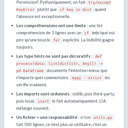
Permission". Pythoniquement, on fait
try/except
plutôt que
quand
KeyError
if key in dict
l'absence est exceptionnelle.
Les compréhensions ont une limite
: une list
comprehension de 3 lignes avec un
imbriqué est
if
pire qu'une boucle
explicite. La lisibilité gagne
for
toujours.
Les type hints ne sont pas décoratifs
:
def
process(data: list[dict[str, Any]]) ->
documente l'intention mieux que
pd.DataFrame
n'importe quel commentaire.
les
mypy --strict
vérifie vraiment.
Les imports sont ordonnés
: stdlib, puis third-party,
puis local.
le fait automatiquement. L'IA
isort
mélange souvent.
Un fichier = une responsabilité
: si ton
utils.py
fait 500 lignes, ce n'est plus un utilitaire, c'est un