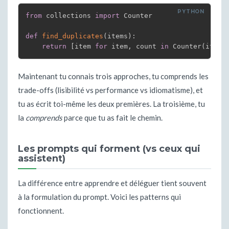
from
 collections 
import
 Counter

def
find_duplicates
(
items
)
:
return
[
item 
for
 item
,
 count 
in
 Counter
(
items
Maintenant tu connais trois approches, tu comprends les
trade-offs (lisibilité vs performance vs idiomatisme), et
tu as écrit toi-même les deux premières. La troisième, tu
la
comprends
parce que tu as fait le chemin.
Les prompts qui forment (vs ceux qui
assistent)
La différence entre apprendre et déléguer tient souvent
à la formulation du prompt. Voici les patterns qui
fonctionnent.