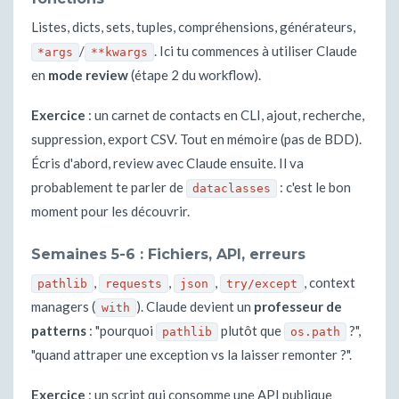
Listes, dicts, sets, tuples, compréhensions, générateurs,
/
. Ici tu commences à utiliser Claude
*args
**kwargs
en
mode review
(étape 2 du workflow).
Exercice
: un carnet de contacts en CLI, ajout, recherche,
suppression, export CSV. Tout en mémoire (pas de BDD).
Écris d'abord, review avec Claude ensuite. Il va
probablement te parler de
: c'est le bon
dataclasses
moment pour les découvrir.
Semaines 5-6 : Fichiers, API, erreurs
,
,
,
, context
pathlib
requests
json
try/except
managers (
). Claude devient un
professeur de
with
patterns
: "pourquoi
plutôt que
?",
pathlib
os.path
"quand attraper une exception vs la laisser remonter ?".
Exercice
: un script qui consomme une API publique