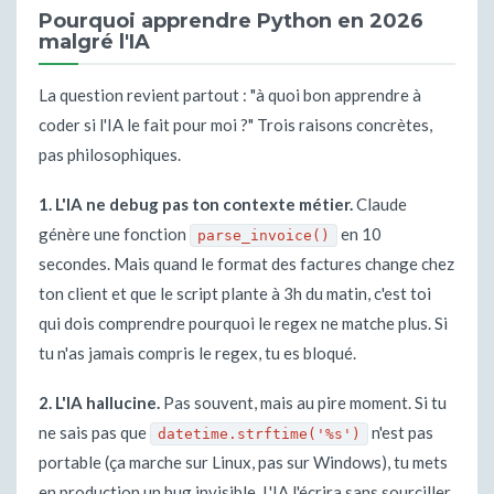
Pourquoi apprendre Python en 2026
malgré l'IA
La question revient partout : "à quoi bon apprendre à
coder si l'IA le fait pour moi ?" Trois raisons concrètes,
pas philosophiques.
1. L'IA ne debug pas ton contexte métier.
Claude
génère une fonction
en 10
parse_invoice()
secondes. Mais quand le format des factures change chez
ton client et que le script plante à 3h du matin, c'est toi
qui dois comprendre pourquoi le regex ne matche plus. Si
tu n'as jamais compris le regex, tu es bloqué.
2. L'IA hallucine.
Pas souvent, mais au pire moment. Si tu
ne sais pas que
n'est pas
datetime.strftime('%s')
portable (ça marche sur Linux, pas sur Windows), tu mets
en production un bug invisible. L'IA l'écrira sans sourciller.