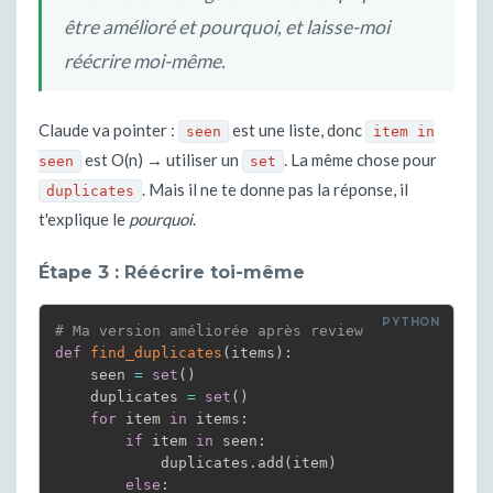
être amélioré et pourquoi, et laisse-moi
réécrire moi-même.
Claude va pointer :
est une liste, donc
seen
item in
est O(n) → utiliser un
. La même chose pour
seen
set
. Mais il ne te donne pas la réponse, il
duplicates
t'explique le
pourquoi
.
Étape 3 : Réécrire toi-même
# Ma version améliorée après review
def
find_duplicates
(
items
)
:
    seen 
=
set
(
)
    duplicates 
=
set
(
)
for
 item 
in
 items
:
if
 item 
in
 seen
:
            duplicates
.
add
(
item
)
else
: