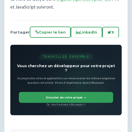
et JavaScript suivront.
Partager
Copier le lien
LinkedIn
X
TRAVAILLER ENSEMBLE
Vous cherchez un développeur pour votre projet
?
Je conçois des sites et applications sur-mesure avec les mêmes exigences
que dans cet article. 14 ans d'expérience, basé à Besançon.
Discuter de votre projet →
Ou : dev freelance à Besançon ↗