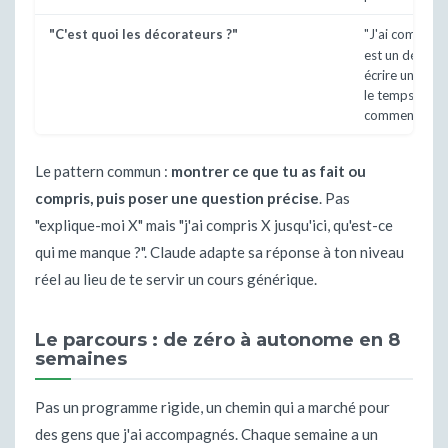
"C'est quoi les décorateurs ?"
"J'ai compris 
est un décorate
écrire un moi
le temps d'exé
commence ?"
Le pattern commun :
montrer ce que tu as fait ou
compris, puis poser une question précise
. Pas
"explique-moi X" mais "j'ai compris X jusqu'ici, qu'est-ce
qui me manque ?". Claude adapte sa réponse à ton niveau
réel au lieu de te servir un cours générique.
Le parcours : de zéro à autonome en 8
semaines
Pas un programme rigide, un chemin qui a marché pour
des gens que j'ai accompagnés. Chaque semaine a un