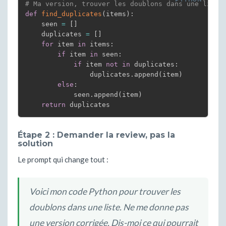
# Ma version, trouver les doublons dans une liste
def
find_duplicates
(
items
)
:
    seen 
=
[
]
    duplicates 
=
[
]
for
 item 
in
 items
:
if
 item 
in
 seen
:
if
 item 
not
in
 duplicates
:
                duplicates
.
append
(
item
)
else
:
            seen
.
append
(
item
)
return
 duplicates
Étape 2 : Demander la review, pas la
solution
Le prompt qui change tout :
Voici mon code Python pour trouver les
doublons dans une liste. Ne me donne pas
une version corrigée. Dis-moi ce qui pourrait