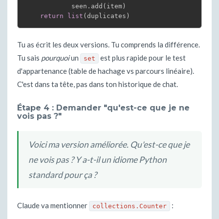
            seen
.
add
(
item
)
return
list
(
duplicates
)
Tu as écrit les deux versions. Tu comprends la différence.
Tu sais
pourquoi
un
est plus rapide pour le test
set
d'appartenance (table de hachage vs parcours linéaire).
C'est dans ta tête, pas dans ton historique de chat.
Étape 4 : Demander "qu'est-ce que je ne
vois pas ?"
Voici ma version améliorée. Qu'est-ce que je
ne vois pas ? Y a-t-il un idiome Python
standard pour ça ?
Claude va mentionner
:
collections.Counter