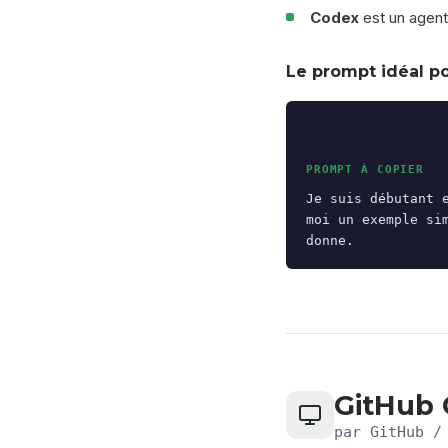
Codex
est un agent 
Le prompt idéal p
PROMPT À COPIER
Je suis débutant 
moi un exemple si
donne.
GitHub 
par GitHub /