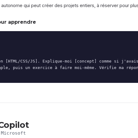
autonome qui peut créer des projets entiers, à réserver pour plus
our apprendre
en [HTML/CSS/JS]. Explique-moi [concept] comme si j'avai
mple, puis un exercice à faire moi-même. Vérifie ma répon
Copilot
 Microsoft