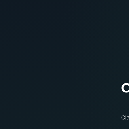
C
Cla