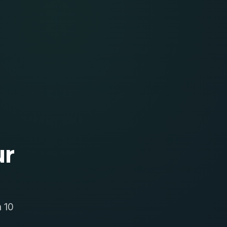
r
n 10