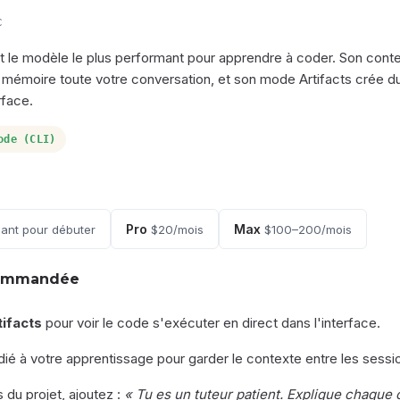
c
t le modèle le plus performant pour apprendre à coder. Son cont
n mémoire toute votre conversation, et son mode Artifacts crée 
rface.
ode (CLI)
Pro
Max
isant pour débuter
$20/mois
$100–200/mois
commandée
tifacts
pour voir le code s'exécuter en direct dans l'interface.
ié à votre apprentissage pour garder le contexte entre les sessi
s du projet, ajoutez :
« Tu es un tuteur patient. Explique chaque