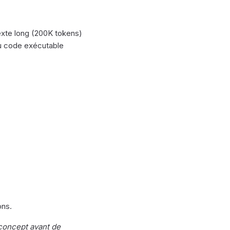
exte long (200K tokens)
du code exécutable
ons.
 concept avant de