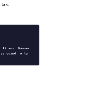
 tard.
s 12 ans. Donne-
se quand je la 