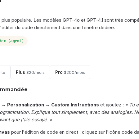
 le plus populaire. Les modèles GPT-4o et GPT-4.1 sont très comp
éditer du code directement dans une fenêtre dédiée.
dex (agent)
Plus
Pro
ité
$20/mois
$200/mois
commandée
 → Personalization → Custom Instructions
et ajoutez :
« Tu e
rogrammation. Explique tout simplement, avec des analogies. N
vant que j'aie essayé. »
nvas
pour l'édition de code en direct : cliquez sur l'icône code da