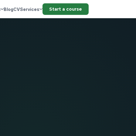
n
Blog
CV
Services
Start a course