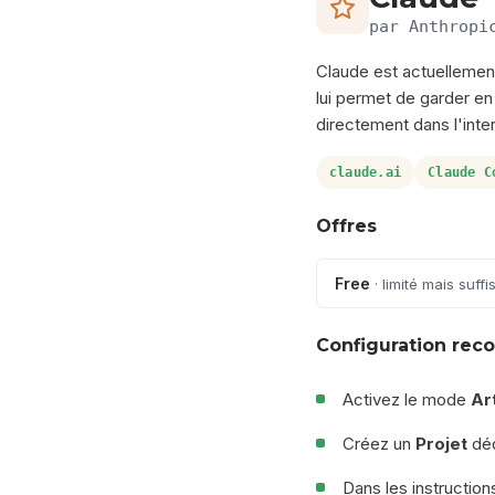
par Anthropi
Claude est actuellemen
lui permet de garder e
directement dans l'inte
claude.ai
Claude C
Offres
Free
· limité mais suff
Configuration re
Activez le mode
Ar
Créez un
Projet
déd
Dans les instruction