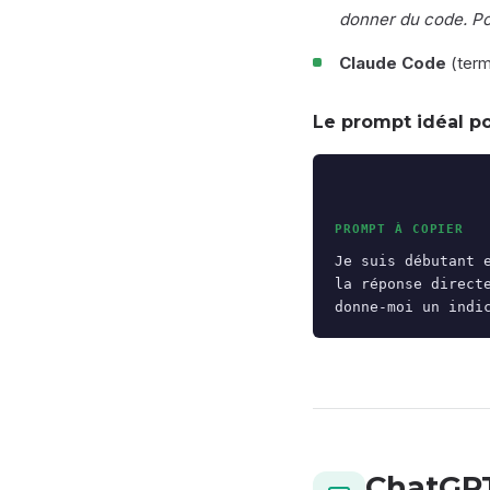
donner du code. Pos
Claude Code
(term
Le prompt idéal p
PROMPT À COPIER
Je suis débutant 
la réponse direct
donne-moi un indi
ChatGP