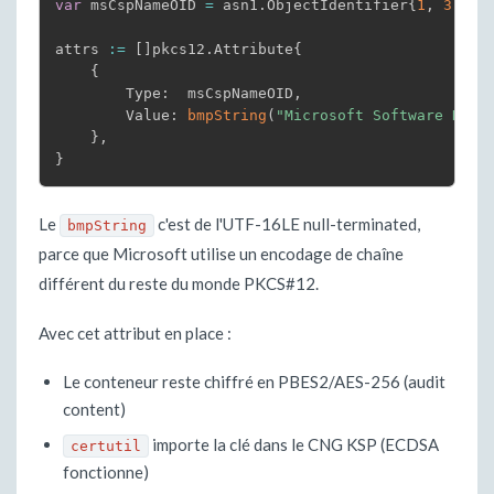
var
 msCspNameOID 
=
 asn1
.
ObjectIdentifier
{
1
,
3
,
6
,
attrs 
:=
[
]
pkcs12
.
Attribute
{
{
        Type
:
  msCspNameOID
,
        Value
:
bmpString
(
"Microsoft Software Key 
}
,
}
Le
c'est de l'UTF-16LE null-terminated,
bmpString
parce que Microsoft utilise un encodage de chaîne
différent du reste du monde PKCS#12.
Avec cet attribut en place :
Le conteneur reste chiffré en PBES2/AES-256 (audit
content)
importe la clé dans le CNG KSP (ECDSA
certutil
fonctionne)