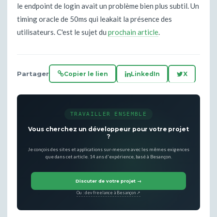
le endpoint de login avait un problème bien plus subtil. Un
timing oracle de 50ms qui leakait la présence des
utilisateurs. C'est le sujet du
prochain article
.
Partager
Copier le lien
LinkedIn
X
TRAVAILLER ENSEMBLE
Vous cherchez un développeur pour votre projet
?
Je conçois des sites et applications sur-mesure avec les mêmes exigences
que dans cet article. 14 ans d'expérience, basé à Besançon.
Discuter de votre projet →
Ou : dev freelance à Besançon ↗