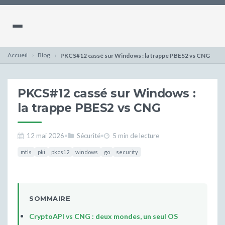
Accueil
Blog
PKCS#12 cassé sur Windows : la trappe PBES2 vs CNG
PKCS#12 cassé sur Windows :
la trappe PBES2 vs CNG
12 mai 2026
•
Sécurité
•
5 min de lecture
mtls
pki
pkcs12
windows
go
security
SOMMAIRE
CryptoAPI vs CNG : deux mondes, un seul OS