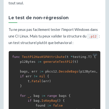
tout seul.
Le test de non-régression
Tu ne peux pas facilement tester l'import Windows dans
une CI Linux. Mais tu peux valider la structure du
:
.p12
un test structurel plutôt que behavioral :
func
TestP12HasKSPAttribute
(
t 
*
testing
.
T
)
{
    p12Bytes 
:=
generateTestP12
(
t
)
    bags
,
 err 
:=
 pkcs12
.
DecodeBags
(
p12Bytes
,
"tes
if
 err 
!=
nil
{
        t
.
Fatal
(
err
)
}
for
_
,
 bag 
:=
range
 bags 
{
if
 bag
.
IsKeyBag
(
)
{
            found 
:=
false