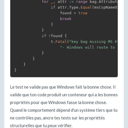
for
_
,
 attr 
:=
range
 bag
.
Attributes 
{
if
 attr
.
Type
.
Equal
(
msCspNameOID
)
                    found 
=
true
break
}
}
if
!
found 
{
                t
.
Fatal
(
"key bag missing MS KSP a
"- Windows will route to lega
}
}
}
}
Le test ne valide pas que Windows fait la bonne chose. Il
valide que ton code produit un conteneur qui a les bonnes
propriétés pour que Windows fasse la bonne chose.
Quand le comportement dépend d'un système tiers que tu
ne contrôles pas, ancre tes tests sur les propriétés
structurelles que tu peux vérifier.