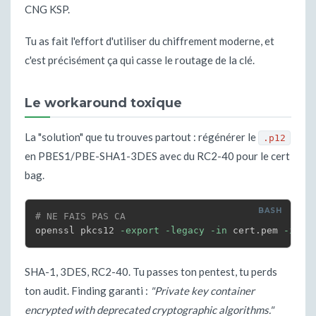
CNG KSP.
Tu as fait l'effort d'utiliser du chiffrement moderne, et
c'est précisément ça qui casse le routage de la clé.
Le workaround toxique
La "solution" que tu trouves partout : régénérer le
.p12
en PBES1/PBE-SHA1-3DES avec du RC2-40 pour le cert
bag.
# NE FAIS PAS CA
openssl pkcs12 
-export
-legacy
-in
 cert.pem 
-inke
SHA-1, 3DES, RC2-40. Tu passes ton pentest, tu perds
ton audit. Finding garanti :
"Private key container
encrypted with deprecated cryptographic algorithms."