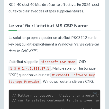
RC2-40 c'est 40 bits de sécurité effective. En 2026, c'est
du texte clair avec des étapes supplémentaires.
Le vrai fix : l'attribut MS CSP Name
La solution propre : ajouter un attribut PKCS#12 sur le
key bag qui dit explicitement à Windows
"range cette clé
dans le CNG KSP"
.
L'attribut s'appelle
, OID
Microsoft CSP Name
. Malgré son nom historique
1.3.6.1.4.1.311.17.1
"CSP", quand sa valeur est
Microsoft Software Key
, Windows route la clé vers CNG.
Storage Provider
// Pattern conceptuel - l'idee : on ajoute l'attr
// sur le safeBag contenant la cle privee, avant 