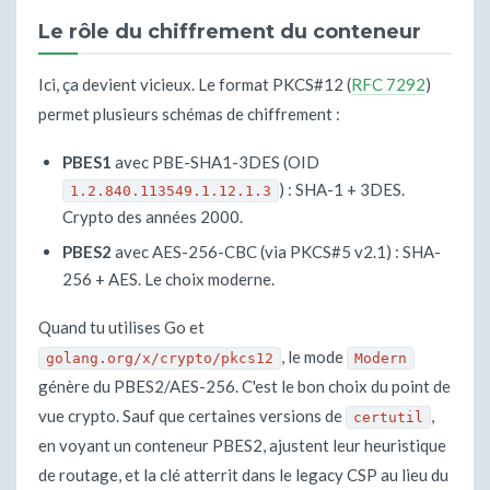
Le rôle du chiffrement du conteneur
Ici, ça devient vicieux. Le format PKCS#12 (
RFC 7292
)
permet plusieurs schémas de chiffrement :
PBES1
avec PBE-SHA1-3DES (OID
) : SHA-1 + 3DES.
1.2.840.113549.1.12.1.3
Crypto des années 2000.
PBES2
avec AES-256-CBC (via PKCS#5 v2.1) : SHA-
256 + AES. Le choix moderne.
Quand tu utilises Go et
, le mode
golang.org/x/crypto/pkcs12
Modern
génère du PBES2/AES-256. C'est le bon choix du point de
vue crypto. Sauf que certaines versions de
,
certutil
en voyant un conteneur PBES2, ajustent leur heuristique
de routage, et la clé atterrit dans le legacy CSP au lieu du