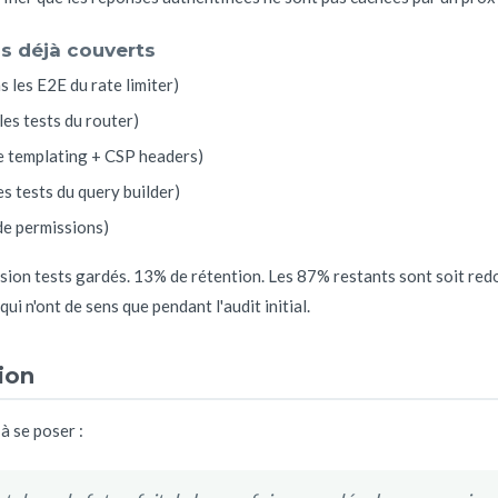
ns déjà couverts
s les E2E du rate limiter)
les tests du router)
de templating + CSP headers)
es tests du query builder)
de permissions)
sion tests gardés. 13% de rétention. Les 87% restants sont soit red
ui n'ont de sens que pendant l'audit initial.
tion
à se poser :