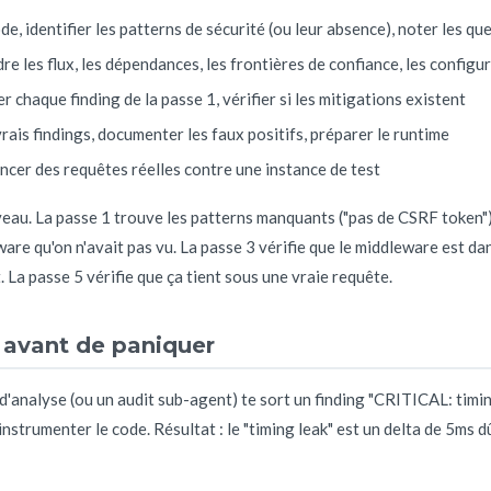
code, identifier les patterns de sécurité (ou leur absence), noter les qu
re les flux, les dépendances, les frontières de confiance, les config
r chaque finding de la passe 1, vérifier si les mitigations existent
vrais findings, documenter les faux positifs, préparer le runtime
ancer des requêtes réelles contre une instance de test
au. La passe 1 trouve les patterns manquants ("pas de CSRF token")
re qu'on n'avait pas vu. La passe 3 vérifie que le middleware est dan
. La passe 5 vérifie que ça tient sous une vraie requête.
gs avant de paniquer
til d'analyse (ou un audit sub-agent) te sort un finding "CRITICAL: timi
nstrumenter le code. Résultat : le "timing leak" est un delta de 5ms d