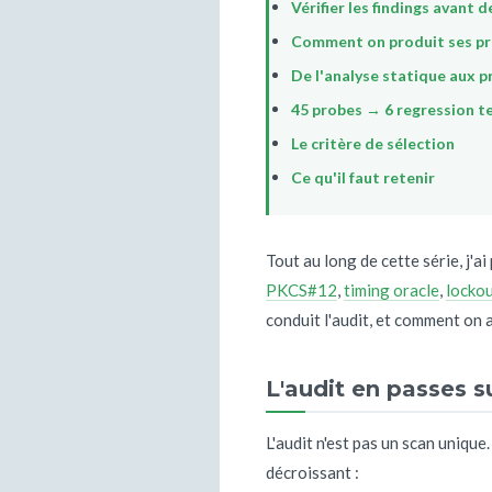
Vérifier les findings avant 
Comment on produit ses pro
De l'analyse statique aux 
45 probes → 6 regression t
Le critère de sélection
Ce qu'il faut retenir
Tout au long de cette série, j'a
PKCS#12
,
timing oracle
,
locko
conduit l'audit, et comment on 
L'audit en passes s
L'audit n'est pas un scan unique
décroissant :