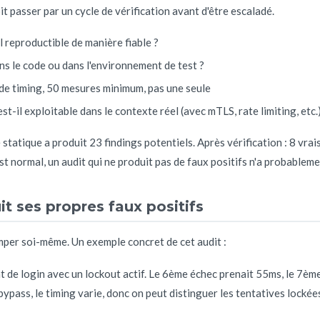
oit passer par un cycle de vérification avant d'être escaladé.
il reproductible de manière fiable ?
ans le code ou dans l'environnement de test ?
s de timing, 50 mesures minimum, pas une seule
 est-il exploitable dans le contexte réel (avec mTLS, rate limiting, etc.)
 statique a produit 23 findings potentiels. Après vérification : 8 vrais
st normal, un audit qui ne produit pas de faux positifs n'a probablem
 ses propres faux positifs
romper soi-même. Un exemple concret de cet audit :
nt de login avec un lockout actif. Le 6ème échec prenait 55ms, le 7èm
bypass, le timing varie, donc on peut distinguer les tentatives lockée