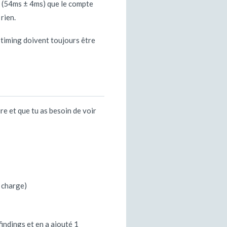
ue (54ms ± 4ms) que le compte
 rien.
e timing doivent toujours être
re et que tu as besoin de voir
s charge)
findings et en a ajouté 1