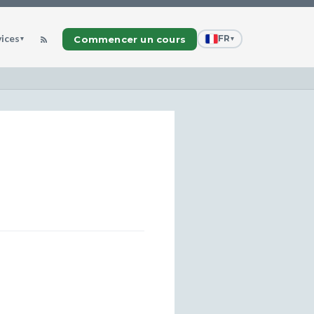
vices
FR
Commencer un cours
▾
▾