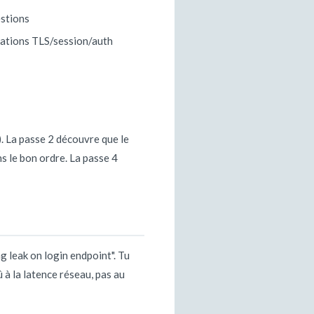
estions
urations TLS/session/auth
. La passe 2 découvre que le
s le bon ordre. La passe 4
ng leak on login endpoint". Tu
û à la latence réseau, pas au