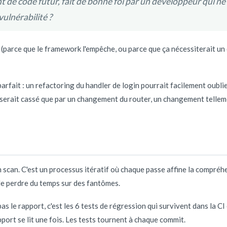
de code futur, fait de bonne foi par un développeur qui ne 
vulnérabilité ?
n (parce que le framework l'empêche, ou parce que ça nécessiterait un
parfait : un refactoring du handler de login pourrait facilement oubli
 serait cassé que par un changement du router, un changement tellemen
n scan. C'est un processus itératif où chaque passe affine la compréhe
 de perdre du temps sur des fantômes.
 pas le rapport, c'est les 6 tests de régression qui survivent dans la C
port se lit une fois. Les tests tournent à chaque commit.