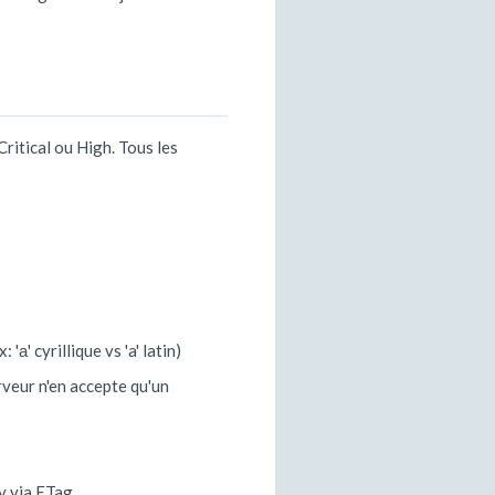
Critical ou High. Tous les
а' cyrillique vs 'a' latin)
rveur n'en accepte qu'un
xy via ETag