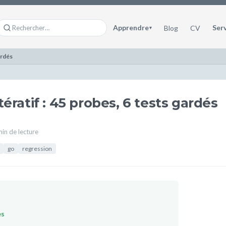
Apprendre
Ser
Blog
CV
▾
ardés
tératif : 45 probes, 6 tests gardés
in de lecture
go
regression
es