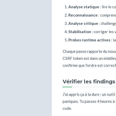
Analyse statique
: lire le 
Reconnaissance
: comprend
Analyse critique
: challenge
Stabilisation
: corriger les 
Probes runtime actives
: l
Chaque passe rapporte du nouve
CSRF token est dans un middlewa
confirme que l'ordre est correct
Vérifier les findin
J'ai appris ça à la dure : un ou
paniques. Tu passes 4 heures à i
code.