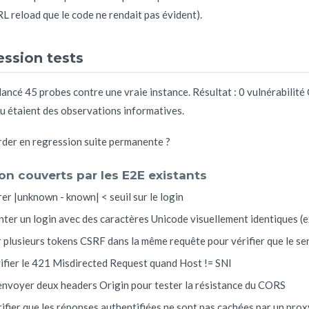
L reload que le code ne rendait pas évident).
ession tests
ancé 45 probes contre une vraie instance. Résultat : 0 vulnérabilité 
ou étaient des observations informatives.
arder en regression suite permanente ?
non couverts par les E2E existants
er |unknown - known| < seuil sur le login
nter un login avec des caractères Unicode visuellement identiques (ex: '
 plusieurs tokens CSRF dans la même requête pour vérifier que le se
rifier le 421 Misdirected Request quand Host != SNI
envoyer deux headers Origin pour tester la résistance du CORS
rifier que les réponses authentifiées ne sont pas cachées par un pro