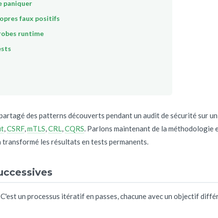
de paniquer
pres faux positifs
probes runtime
ests
i partagé des patterns découverts pendant un audit de sécurité sur un
ut
,
CSRF
,
mTLS
,
CRL
,
CQRS
. Parlons maintenant de la méthodologie 
a transformé les résultats en tests permanents.
uccessives
. C'est un processus itératif en passes, chacune avec un objectif diff