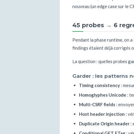
nouveau (un edge case sur le CR
45 probes → 6 regr
Pendant la phase runtime, on a l
findings étaient déjà corrigés 
La question : quelles probes g
Garder : les patterns 
Timing consistency
: mesur
Homoglyphes Unicode
: te
Multi-CSRF fields
: envoyer
Host header injection
: vé
Duplicate Origin header
: 
Conditional GET ETag
: vé