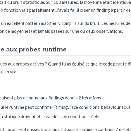
tait du bruit statistique. Sur 100 mesures, la moyenne était identiq
sh
fonctionnait parfaitement. J'avais failli créer un finding à partir de
t un excellent pattern matcher, y compris sur du bruit. Les mesures d
son de moyennes) et jamais basées sur une ou deux observations.
que aux probes runtime
es aux probes actives ? Quand tu as épuisé ce que le code peut te di
e en vrai.
duisent plus de nouveaux findings depuis 2 itérations
ul le runtime peut confirmer (timing, race conditions, behaviour sou
en statique doivent être validées en conditions réelles
untime après 4 passes statiques. La passe runtime a confirmé 7 des 8 