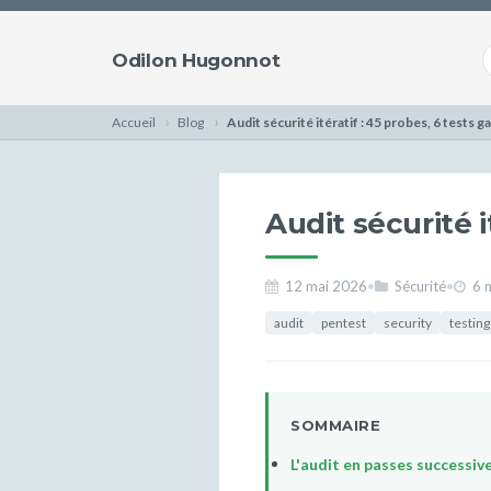
Odilon Hugonnot
Accueil
Blog
Audit sécurité itératif : 45 probes, 6 tests g
Audit sécurité i
12 mai 2026
•
Sécurité
•
6 m
audit
pentest
security
testing
SOMMAIRE
L'audit en passes successiv