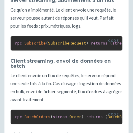
Server streaming, abonnement à un flux
Ce qu'on a implémenté. Le client envoie une requête, le
serveur pousse autant de réponses qu'il veut. Parfait
pour les feeds : prix, métriques, logs.
rpc
Subscribe
(
SubscribeRequest
)
returns
(
stream
P
Client streaming, envoi de données en
batch
Le client envoie un flux de requêtes, le serveur répond
une seule fois à la fin. Cas d'usage : ingestion de données
en bulk, envoi de fichier segmenté, flux d'ordres à agréger
avant traitement.
rpc
BatchOrders
(
stream
Order
)
returns
(
BatchResul