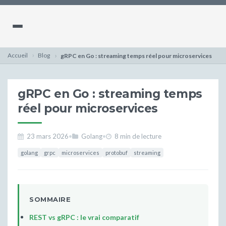
Accueil
Blog
gRPC en Go : streaming temps réel pour microservices
gRPC en Go : streaming temps
réel pour microservices
23 mars 2026
•
Golang
•
8 min de lecture
golang
grpc
microservices
protobuf
streaming
SOMMAIRE
REST vs gRPC : le vrai comparatif