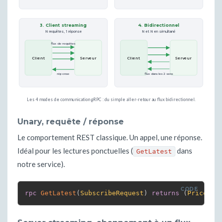
3. Client streaming
4. Bidirectionnel
N requêtes, 1 réponse
N et N en simultané
flux de requêtes
Client
Serveur
Client
Serveur
réponse
flux dans les 2 sens
Les 4 modes de communication gRPC : du simple aller-retour au flux bidirectionnel.
Unary, requête / réponse
Le comportement REST classique. Un appel, une réponse.
Idéal pour les lectures ponctuelles (
dans
GetLatest
notre service).
rpc
GetLatest
(
SubscribeRequest
)
returns
(
PriceUpd