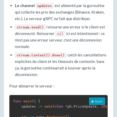
Le channel
est alimenté par la goroutine
updates
qui collecte les prix des exchanges (Binance, Kraken,
etc.). Le serveur gRPC ne fait que distribuer.
retourne une erreur si le client est
stream.Send()
déconnecté. Retourner
ici est intentionnel : ce
nil
n'est pas une erreur serveur, c'est une déconnexion
normale.
catch les cancellations
stream.Context().Done()
explicites du client et les timeouts de contexte. Sans
ça, la goroutine continuerait à tourner après la
déconnexion.
Pour démarrer le serveur :
func
main
(
)
{
▶ Jouer
    updates 
:=
make
(
chan
*
pb
.
PriceUpdate
,
100
)
    srv 
:=
 grpc
.
NewServer
(
)