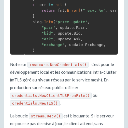
if
 err 
!=
nil
{
return
 fmt
.
Errorf
(
"recv: %w"
,
 err
)
}
        slog
.
Info
(
"price update"
,
"pair"
,
 update
.
Pair
,
"bid"
,
 update
.
Bid
,
"ask"
,
 update
.
Ask
,
"exchange"
,
 update
.
Exchange
,
)
}
}
Note sur
: c'est pour le
insecure.NewCredentials()
développement local et les communications intra-cluster
(mTLS géré au niveau réseau par le service mesh). En
production sur réseau public, utiliser
ou
credentials.NewClientTLSFromFile()
.
credentials.NewTLS()
La boucle
est bloquante. Si le serveur
stream.Recv()
ne pousse pas de mise à jour, le client attend, sans