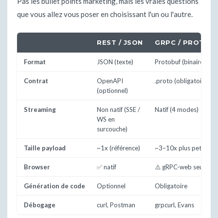
Pas les bullet points marketing, mais les vraies questions
que vous allez vous poser en choisissant l'un ou l'autre.
REST / JSON
GRPC / PROTOB
Format
JSON (texte)
Protobuf (binaire)
Contrat
OpenAPI
.proto (obligatoire)
(optionnel)
Streaming
Non natif (SSE /
Natif (4 modes)
WS en
surcouche)
Taille payload
~1x (référence)
~3–10x plus petit
Browser
✅ natif
⚠️ gRPC-web seuleme
Génération de code
Optionnel
Obligatoire
Débogage
curl, Postman
grpcurl, Evans