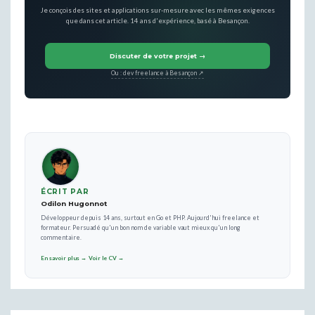
Je conçois des sites et applications sur-mesure avec les mêmes exigences
que dans cet article. 14 ans d'expérience, basé à Besançon.
Discuter de votre projet →
Ou : dev freelance à Besançon ↗
ÉCRIT PAR
Odilon Hugonnot
Développeur depuis 14 ans, surtout en Go et PHP. Aujourd'hui freelance et
formateur. Persuadé qu'un bon nom de variable vaut mieux qu'un long
commentaire.
En savoir plus →
Voir le CV →