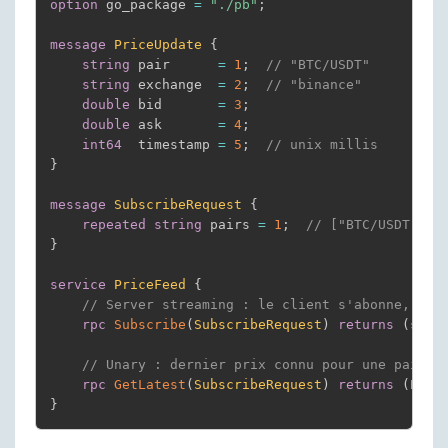
option
 go_package 
=
"./pb"
;
message
PriceUpdate
{
string
 pair      
=
1
;
// "BTC/USDT"
string
 exchange  
=
2
;
// "binance"
double
 bid       
=
3
;
double
 ask       
=
4
;
int64
  timestamp 
=
5
;
// unix millis
}
message
SubscribeRequest
{
repeated
string
 pairs 
=
1
;
// ["BTC/USDT", "
}
service
PriceFeed
{
// Server streaming : le client s'abonne, le 
rpc
Subscribe
(
SubscribeRequest
)
returns
(
stre
// Unary : dernier prix connu pour une paire
rpc
GetLatest
(
SubscribeRequest
)
returns
(
Pric
}