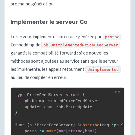
prochaine génération.
Implémenter le serveur Go
Le serveur implémente l'interface générée par
.
protoc
L'embedding de
pb.UnimplementedPriceFeedServer
garantit la compatibilité forward : si de nouvelles
méthodes sont ajoutées au service sans que le serveur
les implémente, les appels retournent
Unimplemented
au lieu de compiler en erreur.
type
 PriceFeedServer 
struct
{
    pb
.
UnimplementedPriceFeedServer

    updates 
chan
*
pb
.
}
func
(
s 
*
PriceFeedServer
)
Subscribe
(
req 
*
pb
.
Subsc
    pairs 
:=
make
(
map
[
string
]
bool
)