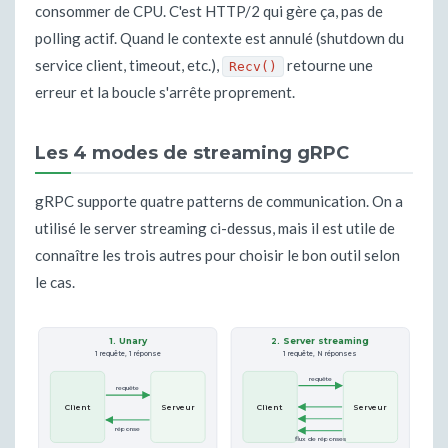
consommer de CPU. C'est HTTP/2 qui gère ça, pas de
polling actif. Quand le contexte est annulé (shutdown du
service client, timeout, etc.),
retourne une
Recv()
erreur et la boucle s'arrête proprement.
Les 4 modes de streaming gRPC
gRPC supporte quatre patterns de communication. On a
utilisé le server streaming ci-dessus, mais il est utile de
connaître les trois autres pour choisir le bon outil selon
le cas.
1. Unary
2. Server streaming
1 requête, 1 réponse
1 requête, N réponses
requête
requête
Client
Serveur
Client
Serveur
réponse
flux de réponses