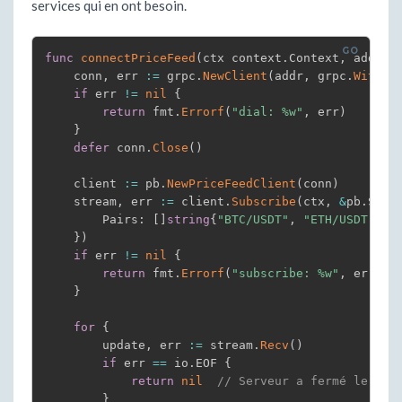
services qui en ont besoin.
func
connectPriceFeed
(
ctx context
.
Context
,
 addr 
s
    conn
,
 err 
:=
 grpc
.
NewClient
(
addr
,
 grpc
.
WithTr
if
 err 
!=
nil
{
return
 fmt
.
Errorf
(
"dial: %w"
,
 err
)
}
defer
 conn
.
Close
(
)
    client 
:=
 pb
.
NewPriceFeedClient
(
conn
)
    stream
,
 err 
:=
 client
.
Subscribe
(
ctx
,
&
pb
.
Subs
        Pairs
:
[
]
string
{
"BTC/USDT"
,
"ETH/USDT"
}
,
}
)
if
 err 
!=
nil
{
return
 fmt
.
Errorf
(
"subscribe: %w"
,
 err
)
}
for
{
        update
,
 err 
:=
 stream
.
Recv
(
)
if
 err 
==
 io
.
EOF 
{
return
nil
// Serveur a fermé le str
}