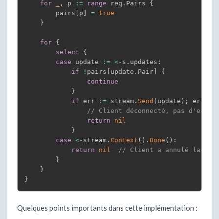
for
_
,
 p 
:=
range
 req
.
Pairs 
{
        pairs
[
p
]
=
true
}
for
{
select
{
case
 update 
:=
<-
s
.
updates
:
if
!
pairs
[
update
.
Pair
]
{
continue
}
if
 err 
:=
 stream
.
Send
(
update
)
;
 err 
!=
// Client déconnecté, pas d'erreu
return
nil
}
case
<-
stream
.
Context
(
)
.
Done
(
)
:
return
nil
// Client a annulé la sou
}
}
}
Quelques points importants dans cette implémentation :