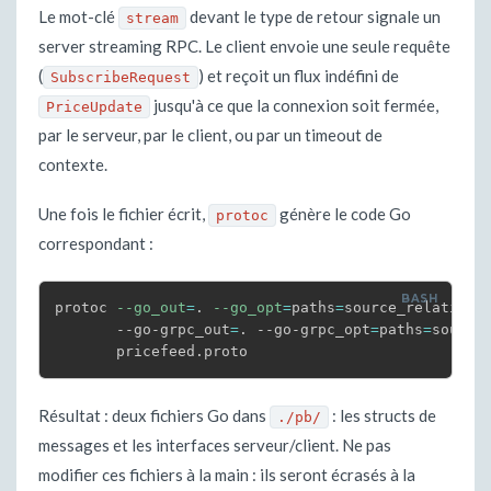
Le mot-clé
devant le type de retour signale un
stream
server streaming RPC. Le client envoie une seule requête
(
) et reçoit un flux indéfini de
SubscribeRequest
jusqu'à ce que la connexion soit fermée,
PriceUpdate
par le serveur, par le client, ou par un timeout de
contexte.
Une fois le fichier écrit,
génère le code Go
protoc
correspondant :
protoc 
--go_out
=
. 
--go_opt
=
paths
=
source_relative 
       --go-grpc_out
=
. --go-grpc_opt
=
paths
=
source
       pricefeed.proto
Résultat : deux fichiers Go dans
: les structs de
./pb/
messages et les interfaces serveur/client. Ne pas
modifier ces fichiers à la main : ils seront écrasés à la