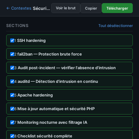
/
← Contextes
Sécurisation serveur Linux Debian
— personnalise
Voir le brut
Copier
Télécharger
SECTIONS
Tout désélectionner
SSH hardening
1
fail2ban — Protection brute force
2
Audit post-incident — vérifier l'absence d'intrusion
3
auditd — Détection d'intrusion en continu
4
Apache hardening
5
Mise à jour automatique et sécurité PHP
6
Monitoring nocturne avec filtrage IA
7
Checklist sécurité complète
8