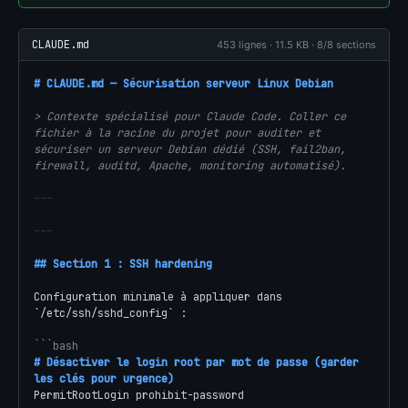
CLAUDE.md
453 lignes · 11.5 KB · 8/8 sections
# CLAUDE.md — Sécurisation serveur Linux Debian
> Contexte spécialisé pour Claude Code. Coller ce 
fichier à la racine du projet pour auditer et 
sécuriser un serveur Debian dédié (SSH, fail2ban, 
firewall, auditd, Apache, monitoring automatisé).
---
---
## Section 1 : SSH hardening
Configuration minimale à appliquer dans 
`/etc/ssh/sshd_config` :

```bash
# Désactiver le login root par mot de passe (garder 
les clés pour urgence)
PermitRootLogin prohibit-password
