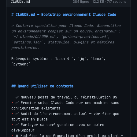
CLAUDE.md
384 lignes · 12.2 KB · 7/7 sections
# CLAUDE.md — Bootstrap environnement Claude Code
> Contexte spécialisé pour Claude Code. Reconstitue 
un environnement complet sur un nouvel ordinateur : 
`~/.claude/CLAUDE.md`, `go-best-practices.md`, 
`settings.json`, statusline, plugins et mémoires 
persistantes.
Prérequis système : `bash 4+`, `jq`, `tmux`, 
`python3`

---
## Quand utiliser ce contexte
- 
- 
✅ Premier setup Claude Code sur une machine sans 
- 
✅ Audit de l'environnement actuel — vérifier que 
- 
✅ Partager sa configuration avec un autre 
- 
❌ Modifier la configuration d'un projet existant — 