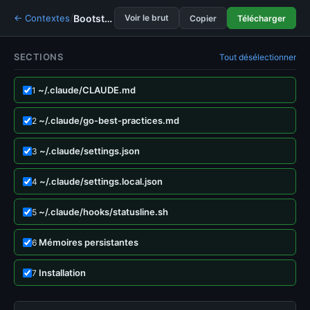
/
← Contextes
Bootstrap environnement Claude Code
— personna
Voir le brut
Copier
Télécharger
SECTIONS
Tout désélectionner
~/.claude/CLAUDE.md
1
~/.claude/go-best-practices.md
2
~/.claude/settings.json
3
~/.claude/settings.local.json
4
~/.claude/hooks/statusline.sh
5
Mémoires persistantes
6
Installation
7