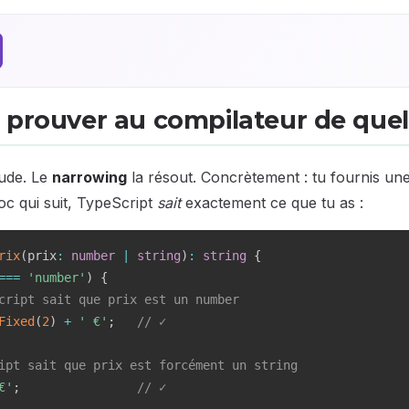
 prouver au compilateur de quel
itude. Le
narrowing
la résout. Concrètement : tu fournis un
loc qui suit, TypeScript
sait
exactement ce que tu as :
rix
(
prix
:
number
|
string
)
:
string
{
===
'number'
)
{
cript sait que prix est un number
Fixed
(
2
)
+
' €'
;
// ✓
ipt sait que prix est forcément un string
€'
;
// ✓