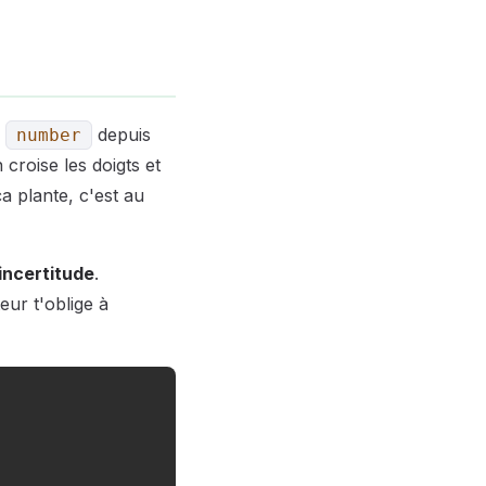
n
depuis
number
croise les doigts et
a plante, c'est au
'incertitude
.
eur t'oblige à