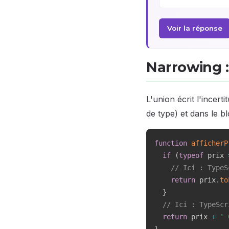
Voir la réponse
Narrowing :
L'union écrit l'incert
de type) et dans le b
function
afficherP
if
(
typeof
 prix 
// Ici : TypeS
return
 prix
.
to
}
// Ici : TypeScr
return
 prix 
+
' 