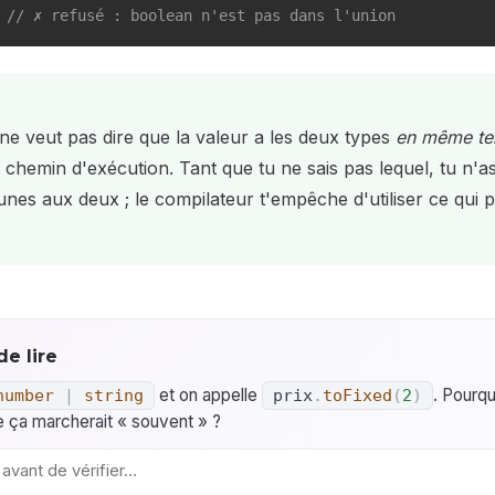
// ✗ refusé : boolean n'est pas dans l'union
ne veut pas dire que la valeur a les deux types
en même t
e chemin d'exécution. Tant que tu ne sais pas lequel, tu n'a
es aux deux ; le compilateur t'empêche d'utiliser ce qui p
de lire
et on appelle
. Pourq
number
|
string
prix
.
toFixed
(
2
)
ue ça marcherait « souvent » ?