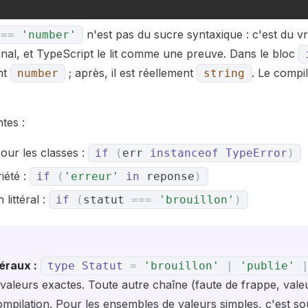
n'est pas du sucre syntaxique : c'est du vr
===
'number'
inal, et TypeScript le lit comme une preuve. Dans le bloc
nt
; après, il est réellement
. Le compi
number
string
tes :
our les classes :
if
(
err
instanceof
TypeError
)
iété :
if
(
'erreur'
in
reponse
)
littéral :
if
(
statut
===
'brouillon'
)
téraux :
type
Statut
=
'brouillon'
|
'publie'
valeurs exactes. Toute autre chaîne (faute de frappe, vale
ompilation. Pour les ensembles de valeurs simples, c'est sou