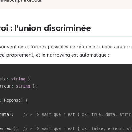
JavaScript exécuté.
oi : l'union discriminée
 souvent deux formes possibles de réponse : succès ou erre
 ça proprement, et le narrowing est automatique :
ata
:
string
}
rreur
:
string
}
;
:
 Reponse
)
{
data
)
;
// ✓ TS sait que r est { ok: true, data: strin
erreur
)
;
// ✓ TS sait que r est { ok: false, erreur: st