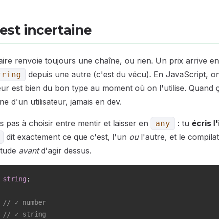
 est incertaine
re renvoie toujours une chaîne, ou rien. Un prix arrive e
depuis une autre (c'est du vécu). En JavaScript, on 
tring
ur est bien du bon type au moment où on l'utilise. Quand ç
e d'un utilisateur, jamais en dev.
s pas à choisir entre mentir et laisser en
: tu
écris l
any
dit exactement ce que c'est, l'un
ou
l'autre, et le compilat
itude
avant
d'agir dessus.
string
;
// ✓ number
// ✓ string