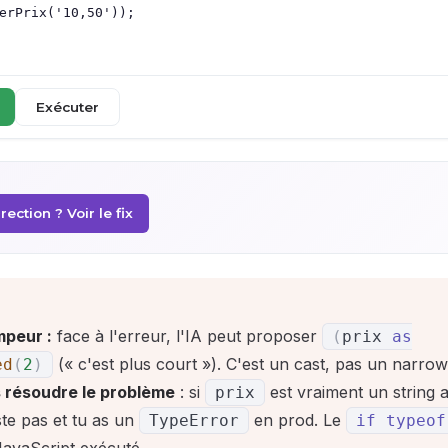
Exécuter
ection ? Voir le fix
mpeur :
face à l'erreur, l'IA peut proposer
(
prix
as
(« c'est plus court »). C'est un cast, pas un narrowin
ed
(
2
)
 résoudre le problème
: si
est vraiment un string 
prix
te pas et tu as un
en prod. Le
TypeError
if
typeof