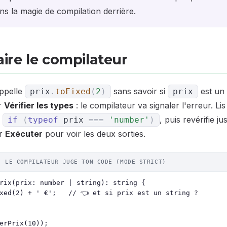
ans la magie de compilation derrière.
 taire le compilateur
appelle
sans savoir si
est un
prix
.
toFixed
(
2
)
prix
ur
Vérifier les types
: le compilateur va signaler l'erreur. Li
n
, puis revérifie j
if
(
typeof
prix
===
'number'
)
ur
Exécuter
pour voir les deux sorties.
· LE COMPILATEUR JUGE TON CODE (MODE STRICT)