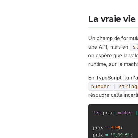
La vraie vie
Un champ de formulai
une API, mais en
s
on espère que la vale
runtime, sur la machin
En TypeScript, tu n'a
number
|
string
résoudre cette incert
let
 prix
:
number
|
prix 
=
9.99
;
prix 
=
'9,99 €'
;