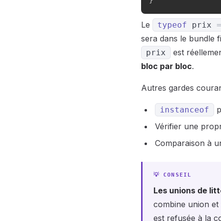
}
Le
typeof
prix
sera dans le bundle f
est réelleme
prix
bloc par bloc
.
Autres gardes couran
p
instanceof
Vérifier une propr
Comparaison à un 
Les unions de lit
combine union et 
est refusée à la c