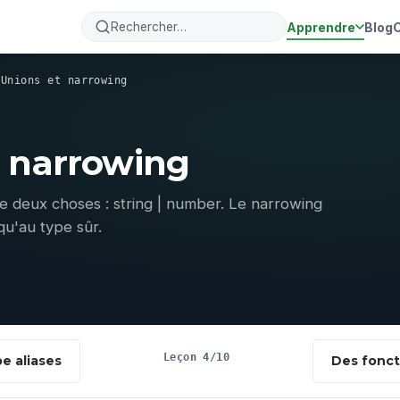
Apprendre
Blog
›
Unions et narrowing
t narrowing
e deux choses : string | number. Le narrowing
squ'au type sûr.
Leçon 4/10
pe aliases
Des fonct