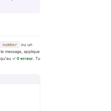
ou un
number
s le message, applique
usqu'au
✓ 0 erreur
. Tu