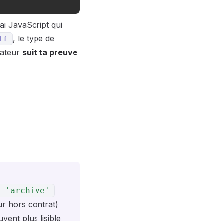
ai JavaScript qui
, le type de
if
lateur
suit ta preuve
|
'archive'
ur hors contrat)
vent plus lisible