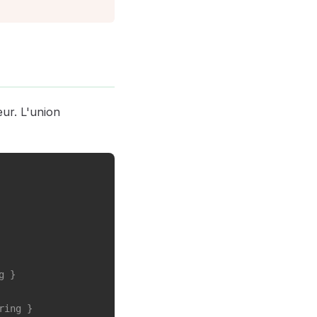
ur. L'union
g }
ring }