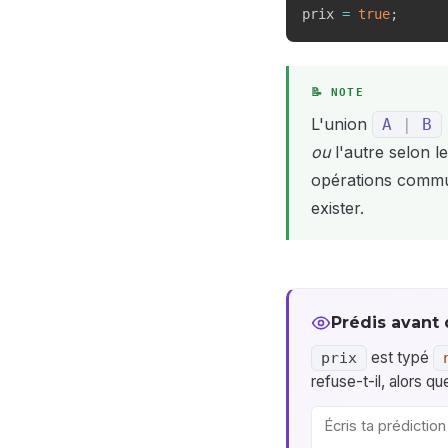
prix 
=
true
;
L'union
A
|
B
ou
l'autre selon l
opérations commun
exister.
Prédis avant 
est typé
prix
refuse-t-il, alors q