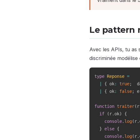
vraiment dans le 
Le pattern r
Avec les APIs, tu as
discriminée modélise
type
Reponse
=
|
{
 ok
:
true
;
  d
|
{
 ok
:
false
;
 e
function
traiter
(
r
if
(
r
.
ok
)
{
console
.
log
(
r
.
}
else
{
console
.
log
(
r
.