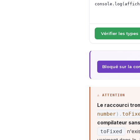
Vérifier les types
Bloqué sur la corr
Le raccourci tro
number
)
.
toFix
compilateur sans
n'exis
toFixed