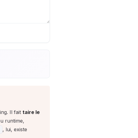
g. Il fait
taire le
au runtime,
, lui, existe