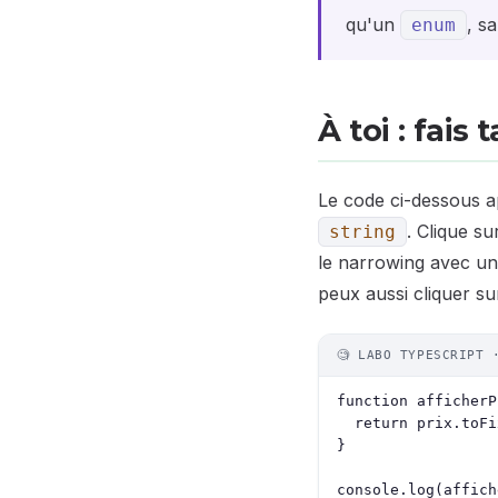
qu'un
, s
enum
À toi : fais
Le code ci-dessous 
. Clique s
string
le narrowing avec u
peux aussi cliquer s
🧐 LABO TYPESCRIPT 