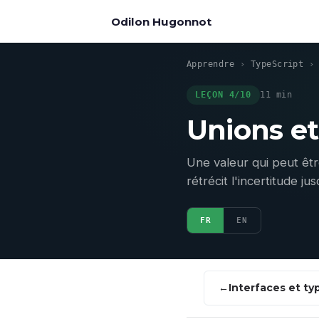
Odilon Hugonnot
Apprendre
›
TypeScript
LEÇON 4/10
11 min
Unions e
Une valeur qui peut êtr
rétrécit l'incertitude ju
FR
EN
Interfaces et ty