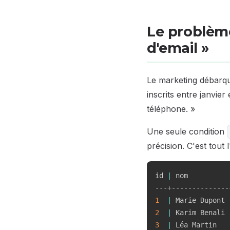
Le problème 
d'email »
Le marketing débarqu
inscrits entre janvi
téléphone. »
Une seule condition
précision. C'est tout 
id 
|
 nom          
---+--------------
1
|
 Marie Dupont 
2
|
 Karim Benali 
3
|
 Léa Martin   