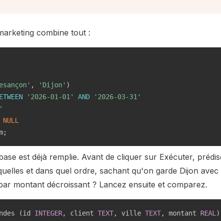
marketing combine tout :
esançon'
,
'Dijon'
)
ETWEEN
'2026-01-01'
AND
'2026-03-31'
'
NULL
m
;
base est déjà remplie. Avant de cliquer sur Exécuter, prédi
squelles et dans quel ordre, sachant qu'on garde Dijon ave
é par montant décroissant ? Lancez ensuite et comparez.
ndes 
(
id 
INTEGER
,
 client 
TEXT
,
 ville 
TEXT
,
 montant 
REAL
)