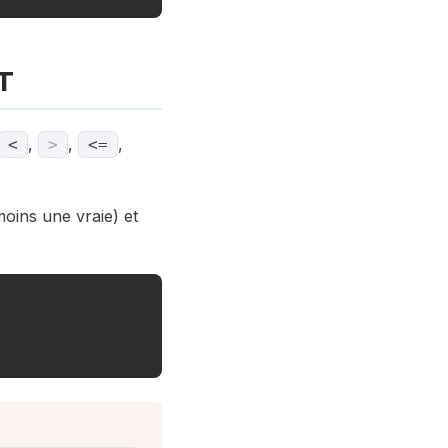
T
,
,
,
<
>
<=
oins une vraie) et