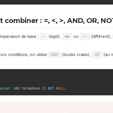
 combiner : =, <, >, AND, OR, NO
omparaison de base :
(égal),
ou
(différent),
=
<>
!=
rs conditions, on utilise
(toutes vraies),
(au m
AND
OR
ançon'
AND
 telephone 
IS
NOT
NULL
;