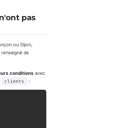
 n'ont pas
ançon ou Dijon,
s renseigné de
eurs conditions
avec
e
:
clients