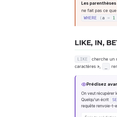
Les parenthèses
ne fait pas ce que
WHERE
(
a
=
1
LIKE, IN, 
cherche un m
LIKE
caractères »,
rem
_
Prédisez avan
On veut récupérer l
Quelqu'un écrit
SE
requête renvoie-t-el