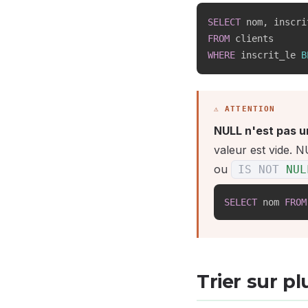
SELECT
 nom
,
FROM
WHERE
 inscrit_le 
B
NULL n'est pas un
valeur est vide. N
ou
IS
NOT
NUL
SELECT
 nom 
FROM
Trier sur p