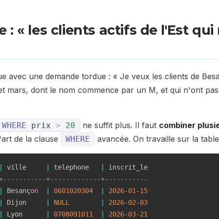
: « les clients actifs de l'Est qui
e avec une demande tordue : « Je veux les clients de Bes
er et mars, dont le nom commence par un M, et qui n'ont pa
ne suffit plus. Il faut
combiner plusi
WHERE
prix
>
20
l'art de la clause
avancée. On travaille sur la tabl
WHERE
|
 ville     
|
 telephone   
|
+-----------+-------------+-----------
|
 Besanç
on
|
0601020304
|
2026
-
01
-
15
|
 Dijon     
|
NULL
|
2026
-
02
-
03
|
 Lyon      
|
0708091011
|
2026
-
03
-
21