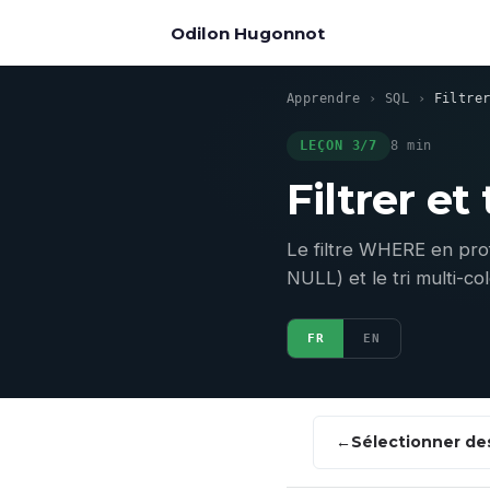
Odilon Hugonnot
Apprendre
›
SQL
›
Filtre
LEÇON 3/7
8 min
Filtrer et 
Le filtre WHERE en pr
NULL) et le tri multi-
FR
EN
Sélectionner d