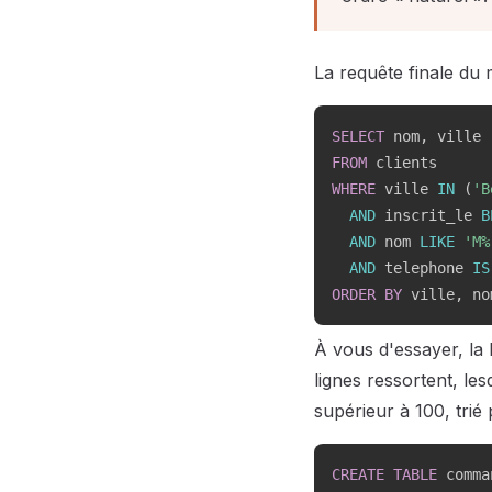
La requête finale du 
SELECT
 nom
,
FROM
WHERE
 ville 
IN
(
'B
AND
 inscrit_le 
B
AND
 nom 
LIKE
'M%
AND
 telephone 
IS
ORDER
BY
 ville
,
 no
À vous d'essayer, la 
lignes ressortent, le
supérieur à 100, tri
CREATE
TABLE
 comma