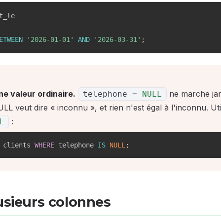
ETWEEN
'2026-01-01'
AND
'2026-03-31'
;
e valeur ordinaire.
ne marche jam
telephone
=
NULL
ULL veut dire « inconnu », et rien n'est égal à l'inconnu. Ut
:
L
 clients 
WHERE
 telephone 
IS
NULL
;
lusieurs colonnes