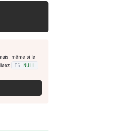
ais, même si la
ilisez
IS
NULL