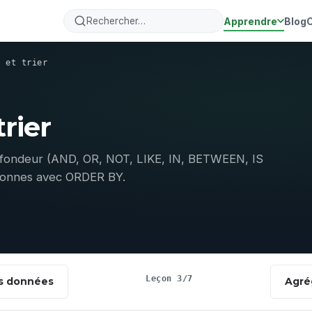
Apprendre
Blog
r et trier
trier
ofondeur (AND, OR, NOT, LIKE, IN, BETWEEN, IS
colonnes avec ORDER BY.
Leçon 3/7
es données
Agré