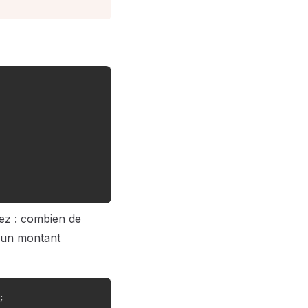
sez : combien de
c un montant
;