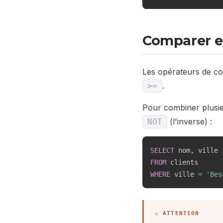
Comparer et
Les opérateurs de c
.
>=
Pour combiner plusieu
(l'inverse) :
NOT
SELECT
 nom
,
FROM
WHERE
 ville 
=
'Bes