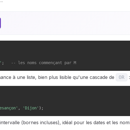
'
;
-- les noms commençant par M
ance à une liste, bien plus lisible qu'une cascade de
:
OR
esançon'
,
'Dijon'
)
;
intervalle (bornes incluses), idéal pour les dates et les nom