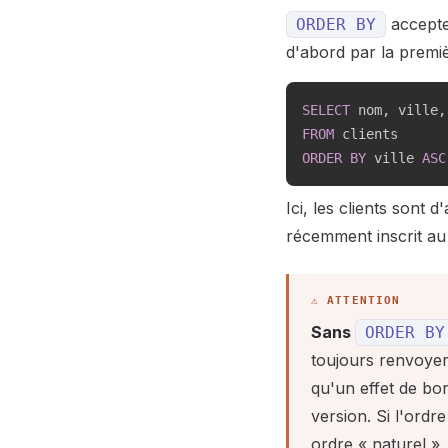
accepte 
ORDER
BY
d'abord par la premiè
SELECT
 nom
,
 ville
,
FROM
ORDER
BY
 ville 
ASC
Ici, les clients sont 
récemment inscrit au
Sans
ORDER
BY
toujours renvoyer
qu'un effet de bo
version. Si l'ordr
ordre « naturel ».