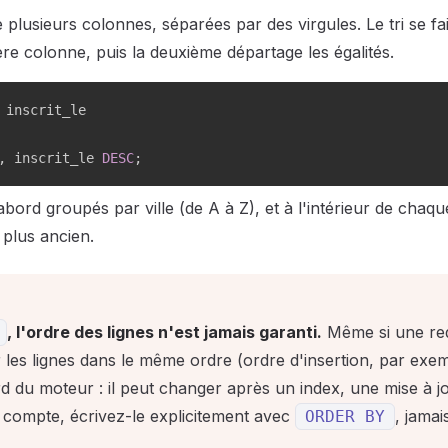
plusieurs colonnes, séparées par des virgules. Le tri se fai
re colonne, puis la deuxième départage les égalités.
,
 inscrit_le 
DESC
;
d'abord groupés par ville (de A à Z), et à l'intérieur de chaque
 plus ancien.
, l'ordre des lignes n'est jamais garanti.
Même si une re
 les lignes dans le même ordre (ordre d'insertion, par exem
rd du moteur : il peut changer après un index, une mise à j
e compte, écrivez-le explicitement avec
, jama
ORDER
BY