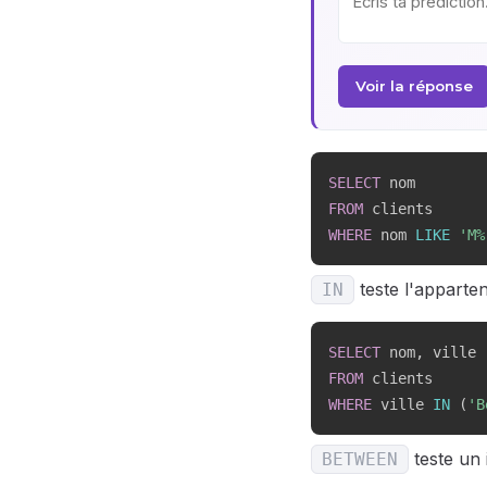
Voir la réponse
SELECT
FROM
WHERE
 nom 
LIKE
'M%
teste l'apparten
IN
SELECT
 nom
,
FROM
WHERE
 ville 
IN
(
'B
teste un 
BETWEEN