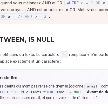
quand vous mélangez AND et OR.
WHERE
a
=
1
OR
a
 vous croyez : AND est prioritaire sur OR. Mettez des paren
.
OR
a
=
2
)
AND
b
=
3
BETWEEN, IS NULL
otif dans du texte. Le caractère
remplace « n'importe 
%
place exactement un caractère :
t de lire
es clients qui n'ont pas renseigné d'email (colonne
cont
email
.
Avant de dé
LECT
*
FROM
clients
WHERE
email
=
NULL
le les clients sans email, et que renvoie-t-elle réellement ?