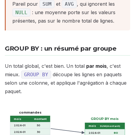
Pareil pour
et
, qui ignorent les
SUM
AVG
: une moyenne porte sur les valeurs
NULL
présentes, pas sur le nombre total de lignes.
GROUP BY : un résumé par groupe
Un total global, c'est bien. Un total
par mois
, c'est
mieux.
découpe les lignes en paquets
GROUP
BY
selon une colonne, et applique l'agrégation à chaque
paquet.
commandes
GROUP BY mois
mois
montant
2026-01
50
mois
SUM(montant)
2026-01
30
2026-01
80