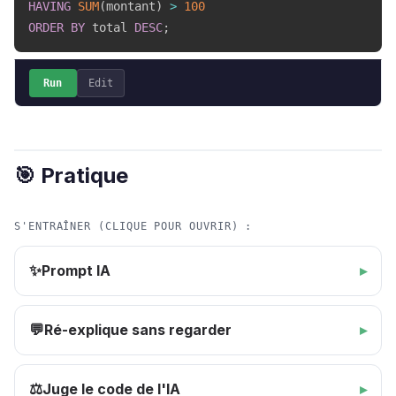
HAVING
SUM
(
montant
)
>
100
ORDER
BY
 total 
DESC
;
Run
Edit
🎯 Pratique
S'ENTRAÎNER (CLIQUE POUR OUVRIR) :
Prompt IA
✨
Ré-explique sans regarder
💬
Juge le code de l'IA
⚖️