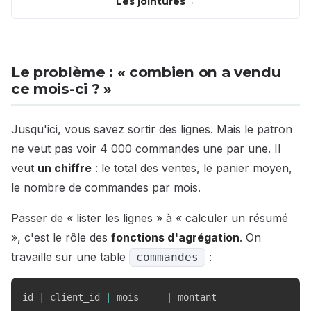
Les jointures
Le problème : « combien on a vendu
ce mois-ci ? »
Jusqu'ici, vous savez sortir des lignes. Mais le patron
ne veut pas voir 4 000 commandes une par une. Il
veut
un chiffre
: le total des ventes, le panier moyen,
le nombre de commandes par mois.
Passer de « lister les lignes » à « calculer un résumé
», c'est le rôle des
fonctions d'agrégation
. On
travaille sur une table
:
commandes
id 
|
 client_id 
|
 mois     
|