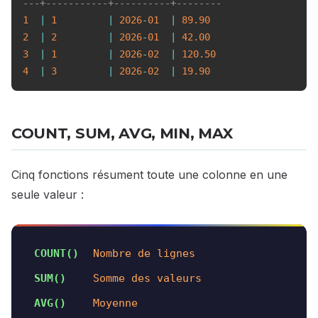
---+-----------+----------+--------
1
|
1
|
2026
-
01
|
89.90
2
|
2
|
2026
-
01
|
42.00
3
|
1
|
2026
-
02
|
120.50
4
|
3
|
2026
-
02
|
19.90
COUNT, SUM, AVG, MIN, MAX
Cinq fonctions résument toute une colonne en une
seule valeur :
COUNT()
Nombre de lignes
SUM()
Somme des valeurs
AVG()
Moyenne