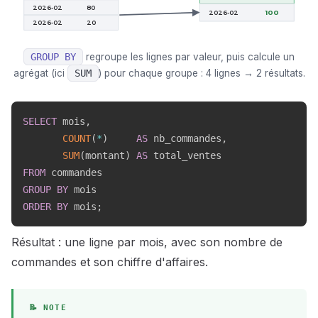
2026-02
80
2026-02
100
2026-02
20
GROUP
BY
regroupe les lignes par valeur, puis calcule un
agrégat (ici
SUM
) pour chaque groupe : 4 lignes → 2 résultats.
SELECT
 mois
,
COUNT
(
*
)
AS
 nb_commandes
,
SUM
(
montant
)
AS
FROM
GROUP
BY
ORDER
BY
 mois
;
Résultat : une ligne par mois, avec son nombre de
commandes et son chiffre d'affaires.