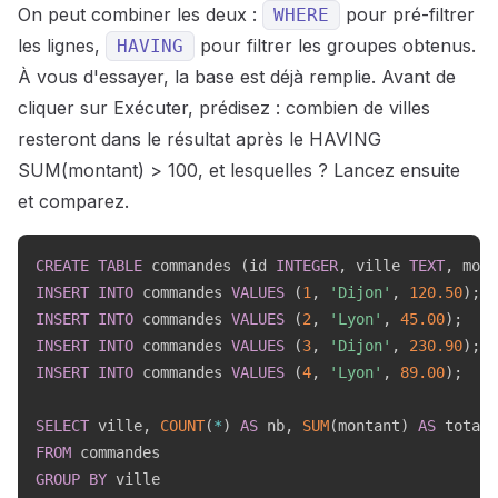
On peut combiner les deux :
pour pré-filtrer
WHERE
les lignes,
pour filtrer les groupes obtenus.
HAVING
À vous d'essayer, la base est déjà remplie. Avant de
cliquer sur Exécuter, prédisez : combien de villes
resteront dans le résultat après le HAVING
SUM(montant) > 100, et lesquelles ? Lancez ensuite
et comparez.
CREATE
TABLE
 commandes 
(
id 
INTEGER
,
 ville 
TEXT
,
 mont
INSERT
INTO
 commandes 
VALUES
(
1
,
'Dijon'
,
120.50
)
;
INSERT
INTO
 commandes 
VALUES
(
2
,
'Lyon'
,
45.00
)
;
INSERT
INTO
 commandes 
VALUES
(
3
,
'Dijon'
,
230.90
)
;
INSERT
INTO
 commandes 
VALUES
(
4
,
'Lyon'
,
89.00
)
;
SELECT
 ville
,
COUNT
(
*
)
AS
 nb
,
SUM
(
montant
)
AS
FROM
GROUP
BY