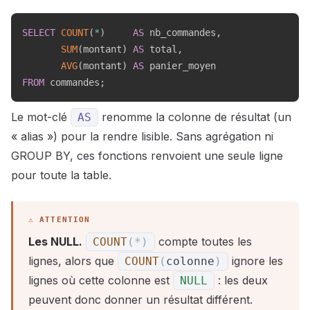
SELECT
COUNT
(
*
)
AS
 nb_commandes
,
SUM
(
montant
)
AS
 total
,
AVG
(
montant
)
AS
FROM
 commandes
;
Le mot-clé
renomme la colonne de résultat (un
AS
« alias ») pour la rendre lisible. Sans agrégation ni
GROUP BY, ces fonctions renvoient une seule ligne
pour toute la table.
Les NULL.
compte toutes les
COUNT
(
*
)
lignes, alors que
ignore les
COUNT
(
colonne
)
lignes où cette colonne est
: les deux
NULL
peuvent donc donner un résultat différent.