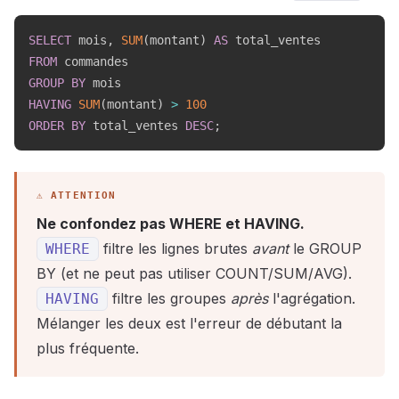
SELECT
 mois
,
SUM
(
montant
)
AS
FROM
GROUP
BY
HAVING
SUM
(
montant
)
>
100
ORDER
BY
 total_ventes 
DESC
;
Ne confondez pas WHERE et HAVING.
filtre les lignes brutes
avant
le GROUP
WHERE
BY (et ne peut pas utiliser COUNT/SUM/AVG).
filtre les groupes
après
l'agrégation.
HAVING
Mélanger les deux est l'erreur de débutant la
plus fréquente.