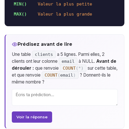
MIN()
Valeur la plus petite
MAX()
Valeur la plus grande
Prédisez avant de lire
Une table
a 5 lignes. Parmi elles, 2
clients
clients ont leur colonne
à NULL.
Avant de
email
dérouler :
que renvoie
sur cette table,
COUNT
(
*
)
et que renvoie
? Donnent-ils le
COUNT
(
email
)
même nombre ?
Voir la réponse