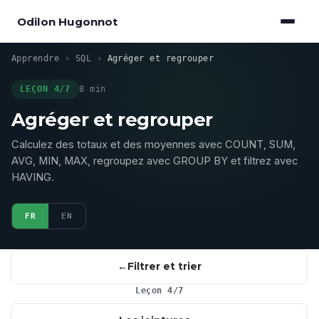
Odilon Hugonnot
Apprendre
›
SQL
›
Agréger et regrouper
LEÇON 4/7
8 min
Agréger et regrouper
Calculez des totaux et des moyennes avec COUNT, SUM,
AVG, MIN, MAX, regroupez avec GROUP BY et filtrez avec
HAVING.
FR
EN
Filtrer et trier
Leçon 4/7