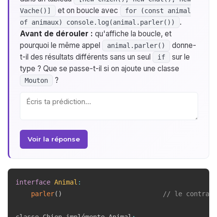
et on boucle avec
Vache()]
for (const animal
.
of animaux) console.log(animal.parler())
Avant de dérouler :
qu'affiche la boucle, et
pourquoi le même appel
donne-
animal.parler()
t-il des résultats différents sans un seul
sur le
if
type ? Que se passe-t-il si on ajoute une classe
?
Mouton
Voir la réponse
interface
Animal
:
parler
(
)
// le contrat 