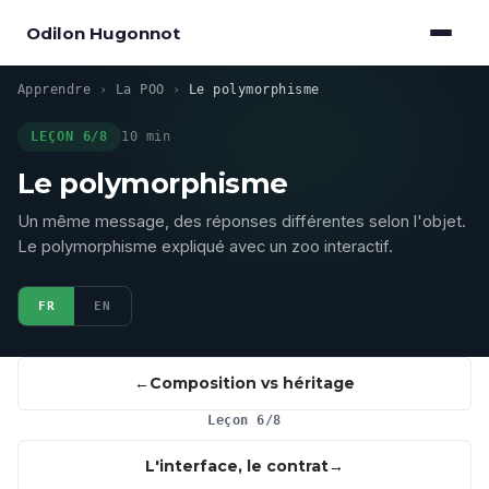
Odilon Hugonnot
Apprendre
›
La POO
›
Le polymorphisme
LEÇON 6/8
10 min
Le polymorphisme
Un même message, des réponses différentes selon l'objet.
Le polymorphisme expliqué avec un zoo interactif.
FR
EN
Composition vs héritage
Leçon 6/8
L'interface, le contrat