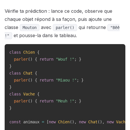
Vérifie ta prédiction : lance ce code, observe que
chaque objet répond à sa façon, puis ajoute une
classe
avec
qui retourne
Mouton
parler()
"Bêê
et pousse-la dans le tableau.
!"
class
Chien
{
parler
(
)
{
return
"Wouf !"
;
}
}
class
Chat
{
parler
(
)
{
return
"Miaou !"
;
}
}
class
Vache
{
parler
(
)
{
return
"Meuh !"
;
}
}
const
 animaux 
=
[
new
Chien
(
)
,
new
Chat
(
)
,
new
Vache
(