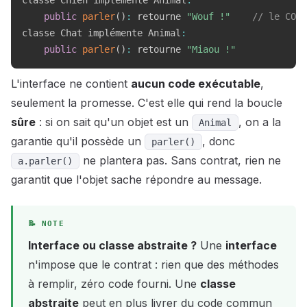
classe Chien implémente Animal
:
public
parler
(
)
:
 retourne 
"Wouf !"
// le COMM
classe Chat implémente Animal
:
public
parler
(
)
:
 retourne 
"Miaou !"
L'interface ne contient
aucun code exécutable
,
seulement la promesse. C'est elle qui rend la boucle
sûre
: si on sait qu'un objet est un
, on a la
Animal
garantie qu'il possède un
, donc
parler()
ne plantera pas. Sans contrat, rien ne
a.parler()
garantit que l'objet sache répondre au message.
Interface ou classe abstraite ?
Une
interface
n'impose que le contrat : rien que des méthodes
à remplir, zéro code fourni. Une
classe
abstraite
peut en plus livrer du code commun