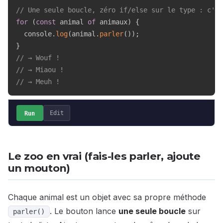
// Une seule boucle, zéro if/else sur le type : c'es
for
(
const
 animal 
of
 animaux
)
{
  console
.
log
(
animal
.
parler
(
)
)
;
}
// → Wouf !
// → Miaou !
// → Meuh !
Run
Edit
Le zoo en vrai (fais-les parler, ajoute
un mouton)
Chaque animal est un objet avec sa propre méthode
. Le bouton lance
une seule boucle
sur
parler()