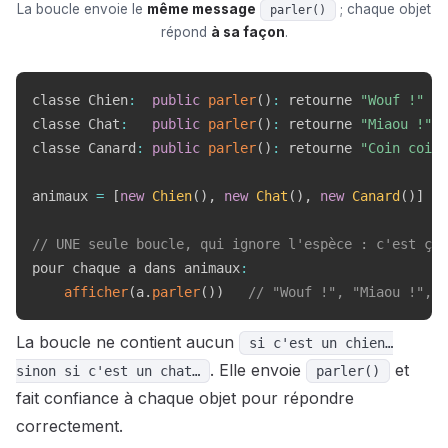
La boucle envoie le
même message
; chaque objet
parler()
répond
à sa façon
.
classe Chien
:
public
parler
(
)
:
 retourne 
"Wouf !"
classe Chat
:
public
parler
(
)
:
 retourne 
"Miaou !"
classe Canard
:
public
parler
(
)
:
 retourne 
"Coin coin 
animaux 
=
[
new
Chien
(
)
,
new
Chat
(
)
,
new
Canard
(
)
]
// UNE seule boucle, qui ignore l'espèce : c'est ça,
pour chaque a dans animaux
:
afficher
(
a
.
parler
(
)
)
// "Wouf !", "Miaou !", "
La boucle ne contient aucun
si c'est un chien…
. Elle envoie
et
sinon si c'est un chat…
parler()
fait confiance à chaque objet pour répondre
correctement.