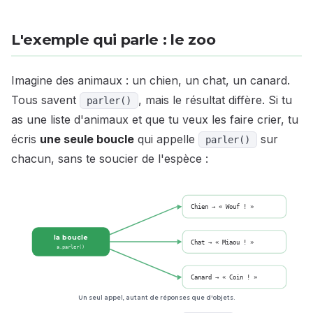
L'exemple qui parle : le zoo
Imagine des animaux : un chien, un chat, un canard.
Tous savent
, mais le résultat diffère. Si tu
parler()
as une liste d'animaux et que tu veux les faire crier, tu
écris
une seule boucle
qui appelle
sur
parler()
chacun, sans te soucier de l'espèce :
Chien → « Wouf ! »
la boucle
Chat → « Miaou ! »
a.parler()
Canard → « Coin ! »
Un seul appel, autant de réponses que d'objets.