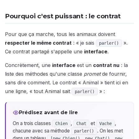
Pourquoi c'est puissant : le contrat
Pour que ça marche, tous les animaux doivent
respecter le même contrat
: « je sais
».
parler()
Ce contrat partagé s'appelle une
interface
.
Concrètement, une
interface
est un
contrat nu
: la
liste des méthodes qu'une classe
promet
de fournir,
sans dire comment. Le contrat « Animal » tient ici en
une ligne, « tout Animal sait
» :
parler()
Prédisez avant de lire
On a trois classes
,
et
,
Chien
Chat
Vache
chacune avec sa méthode
. On les met
parler()
dans un tableau
[new Chien(), new Chat(), new