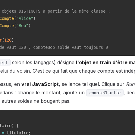
 objets DISTINCTS à partir de la même classe :
Compte
(
"Alice"
)
Compte
(
"Bob"
)
r
(
120
)
de vaut 120 ; compteBob.solde vaut toujours 0
selon les langages) désigne
l'objet en train d'être m
self
elui du voisin. C'est ce qui fait que chaque compte est ind
essus, en
vrai JavaScript
, se lance tel quel. Clique sur
Run
dedans : change le montant, ajoute un
, dé
compteCharlie
s autres soldes ne bougent pas.
laire
)
{
 
=
 titulaire
;