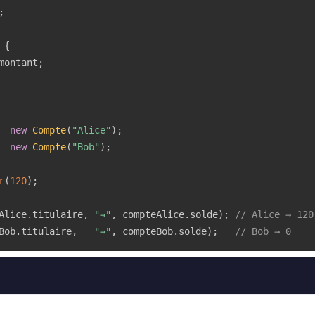
;
{
montant
;
=
new
Compte
(
"Alice"
)
;
=
new
Compte
(
"Bob"
)
;
r
(
120
)
;
Alice
.
titulaire
,
"→"
,
 compteAlice
.
solde
)
;
// Alice → 120
Bob
.
titulaire
,
"→"
,
 compteBob
.
solde
)
;
// Bob → 0