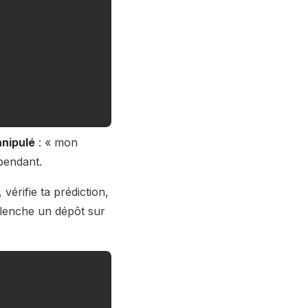
anipulé
: « mon
épendant.
, vérifie ta prédiction,
clenche un dépôt sur