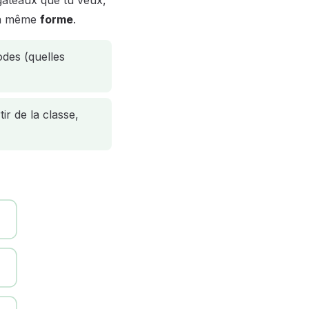
 gâteaux que tu veux,
 la même
forme
.
odes (quelles
ir de la classe,