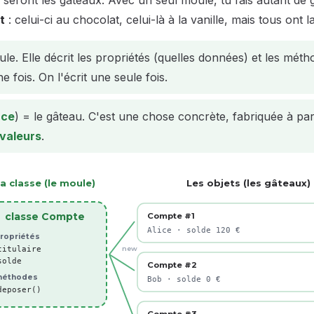
 seront les gâteaux. Avec un seul moule, tu fais autant de
t
: celui-ci au chocolat, celui-là à la vanille, mais tous ont
le. Elle décrit les propriétés (quelles données) et les méth
 fois. On l'écrit une seule fois.
nce
) = le gâteau. C'est une chose concrète, fabriquée à part
valeurs
.
a classe (le moule)
Les objets (les gâteaux)
classe Compte
Compte #1
Alice · solde 120 €
ropriétés
titulaire
new
solde
Compte #2
éthodes
Bob · solde 0 €
deposer()