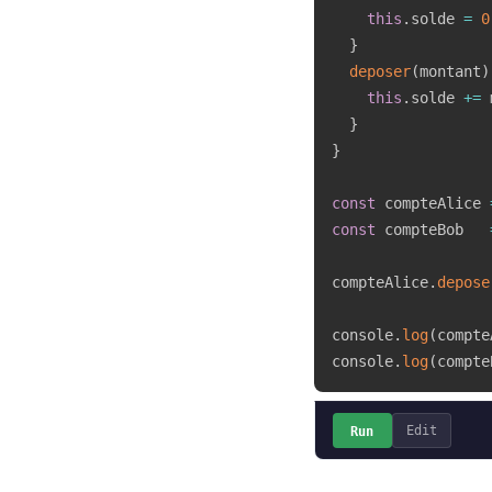
this
.
solde 
=
0
}
deposer
(
montant
)
this
.
solde 
+=
 
}
}
const
 compteAlice 
const
 compteBob   
compteAlice
.
depose
console
.
log
(
compte
console
.
log
(
compte
Run
Edit