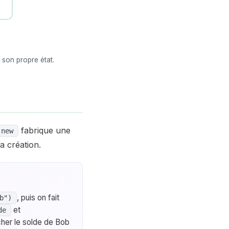
 son propre état.
fabrique une
new
a création.
, puis on fait
b")
et
de
cher le solde de Bob