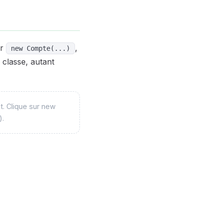
ur
,
new Compte(...)
 classe, autant
nt. Clique sur new
).