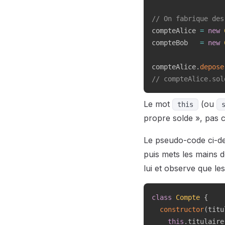
// On fabrique des
compteAlice 
=
new
compteBob   
=
new
compteAlice
.
depose
// compteAlice.sol
Le mot
(ou
this
propre solde », pas c
Le pseudo-code ci-d
puis mets les mains 
lui et observe que le
class
Compte
{
constructor
(
titu
this
.
titulaire