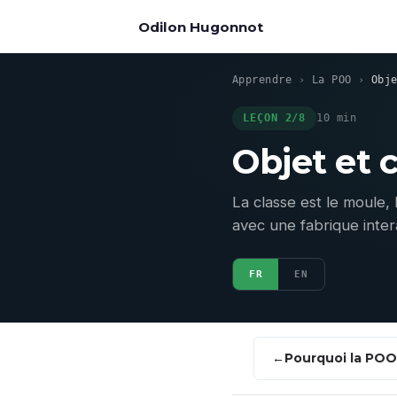
Odilon Hugonnot
Apprendre
›
La POO
›
Obj
LEÇON 2/8
10 min
Objet et 
La classe est le moule, l
avec une fabrique inter
FR
EN
Pourquoi la POO