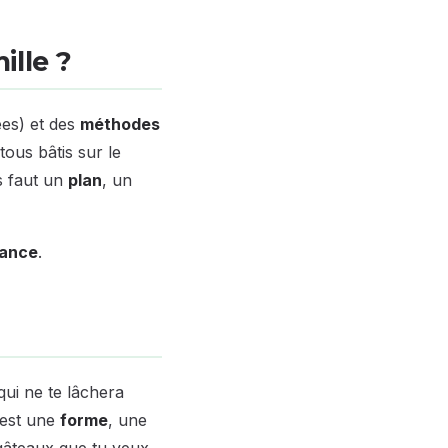
ille ?
es) et des
méthodes
tous bâtis sur le
s faut un
plan
, un
tance
.
qui ne te lâchera
'est une
forme
, une