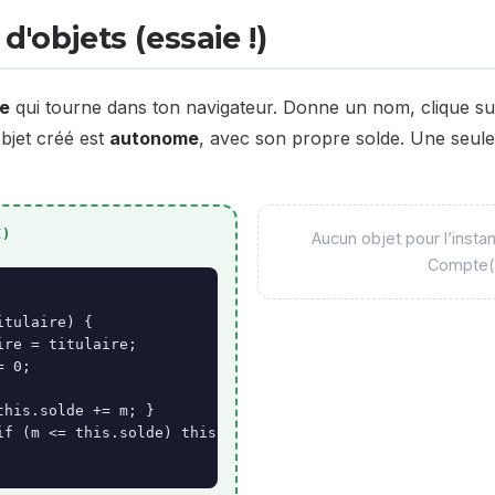
d'objets (essaie !)
se
qui tourne dans ton navigateur. Donne un nom, clique s
bjet créé est
autonome
, avec son propre solde. Une seule
E)
Aucun objet pour l’insta
Compte(
tulaire) {

re = titulaire;

 0;

this.solde += m; }

if (m <= this.solde) this.solde -= m; }
