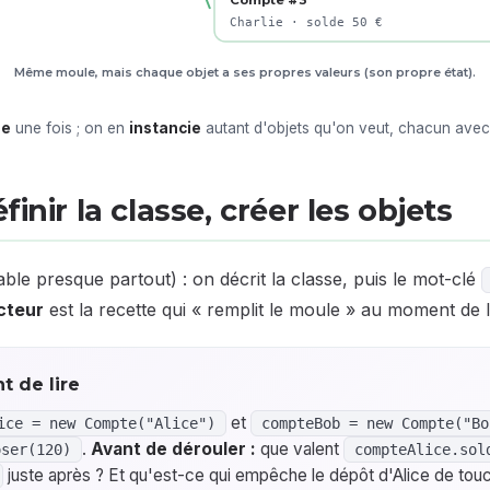
Compte #3
Charlie · solde 50 €
Même moule, mais chaque objet a ses propres valeurs (son propre état).
se
une fois ; on en
instancie
autant d'objets qu'on veut, chacun avec
finir la classe, créer les objets
le presque partout) : on décrit la classe, puis le mot-clé
cteur
est la recette qui « remplit le moule » au moment de l
t de lire
et
ice = new Compte("Alice")
compteBob = new Compte("Bo
.
Avant de dérouler :
que valent
oser(120)
compteAlice.sol
juste après ? Et qu'est-ce qui empêche le dépôt d'Alice de tou