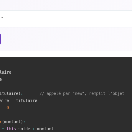
aire



itulaire
)
:
// appelé par "new", remplit l'objet
aire 
=
 titulaire

 
=
0
r
(
montant
)
:
 
=
this
.
solde 
+
 montant
