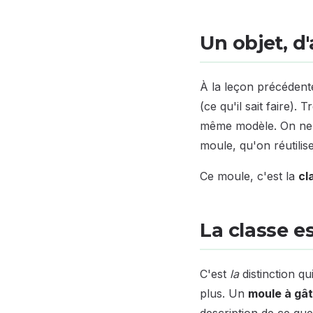
Un objet, d
À la leçon précédent
(ce qu'il sait faire).
même modèle. On ne v
moule, qu'on réutilis
Ce moule, c'est la
cl
La classe es
C'est
la
distinction q
plus. Un
moule à gâ