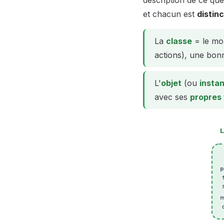
description de ce que
et chacun est
distinc
La
classe
= le mou
actions), une bonne
L'
objet
(ou
insta
avec ses
propres 
L
p
m