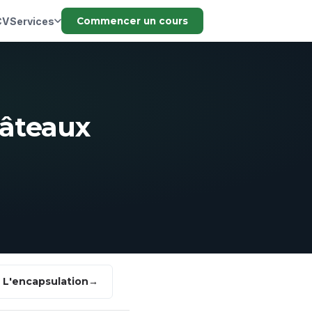
CV
Services
Commencer un cours
gâteaux
L'encapsulation