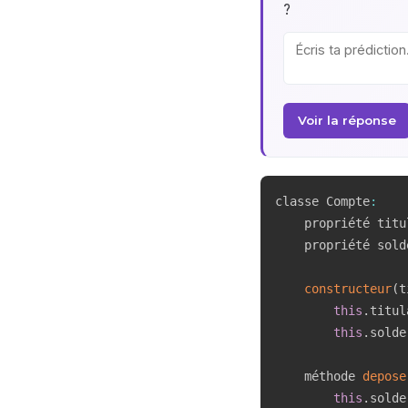
?
Voir la réponse
classe Compte
:
    propriété titul
    propriété solde
constructeur
(
t
this
.
titul
this
.
solde
    méthode 
depose
this
.
solde