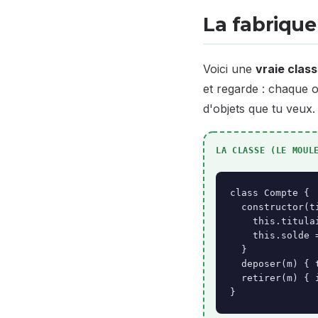
La fabrique 
Voici une
vraie clas
et regarde : chaque o
d'objets que tu veux.
LA CLASSE (LE MOUL
class Compte {

  constructor(ti
    this.titulai
    this.solde =
  }

  deposer(m) { 
  retirer(m) { 
}