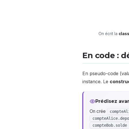
On écrit la
clas
En code : dé
En pseudo-code (valab
instance. Le
constru
Prédisez avan
On crée
compteAl
compteAlice.dep
compteBob.solde