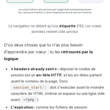
Les vieux fichiers de session sont supprimés automatiquement
(le « ramasse-miettes »), d'où l'expiration d'une session inactive.
Le navigateur ne détient qu'une
étiquette
(l'ID). Les vraies
données restent côté serveur.
D'où deux choses que tu n'as plus besoin
d'apprendre par cœur : tu les
retrouves par la
logique
.
« headers already sent » :
déposer le cookie de
session est un
en-tête HTTP
, et les en-têtes partent
avant
le contenu de la page. Donc
session_start
(
)
doit s'exécuter avant le moindre
caractère de HTML (même un espace ou une ligne vide
avant
<?php
).
L'expiration :
comme les fichiers de session