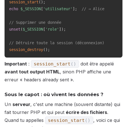
session_start
(
)
;
echo
$_SESSION
[
'utilisateur'
]
;
// → Alice
// Supprimer une donnée
unset
(
$_SESSION
[
'role'
]
)
;
// Détruire toute la session (déconnexion)
session_destroy
(
)
;
Important
:
doit être appelé
session_start
(
)
avant tout output HTML
, sinon PHP affiche une
erreur « headers already sent ».
Sous le capot : où vivent les données ?
Un
serveur
, c'est une machine (souvent distante) qui
fait tourner PHP et qui peut
écrire des fichiers
.
Quand tu appelles
, voici ce qui
session_start
(
)