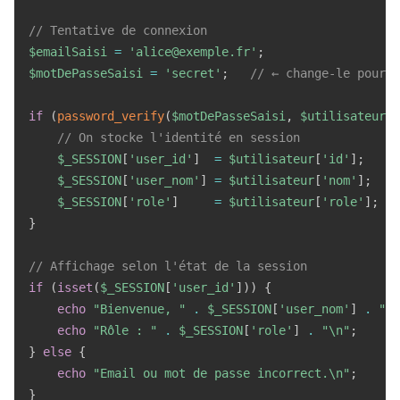
// Tentative de connexion
$emailSaisi
=
'alice@exemple.fr'
;
$motDePasseSaisi
=
'secret'
;
// ← change-le pour v
if
(
password_verify
(
$motDePasseSaisi
,
$utilisateur
[
'
// On stocke l'identité en session
$_SESSION
[
'user_id'
]
=
$utilisateur
[
'id'
]
;
$_SESSION
[
'user_nom'
]
=
$utilisateur
[
'nom'
]
;
$_SESSION
[
'role'
]
=
$utilisateur
[
'role'
]
;
}
// Affichage selon l'état de la session
if
(
isset
(
$_SESSION
[
'user_id'
]
)
)
{
echo
"Bienvenue, "
.
$_SESSION
[
'user_nom'
]
.
" !
echo
"Rôle : "
.
$_SESSION
[
'role'
]
.
"\n"
;
}
else
{
echo
"Email ou mot de passe incorrect.\n"
;
}