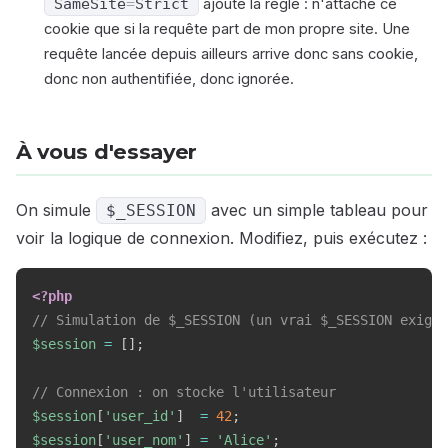
SameSite
=
Strict
ajoute la règle : n'attache ce
cookie que si la requête part de mon propre site. Une
requête lancée depuis ailleurs arrive donc sans cookie,
donc non authentifiée, donc ignorée.
À vous d'essayer
On simule
avec un simple tableau pour
$_SESSION
voir la logique de connexion. Modifiez, puis exécutez :
<?php
// Simulation de $_SESSION (un vrai $_SESSION exige 
$session
=
[
]
;
// Connexion : on stocke l'utilisateur
$session
[
'user_id'
]
=
42
;
$session
[
'user_nom'
]
=
'Alice'
;