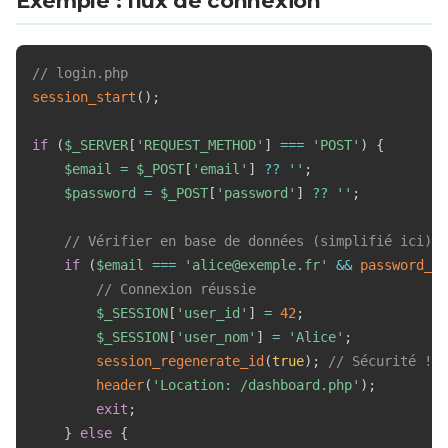
Exemple : flux de connexion
// login.php
session_start
(
)
;
if
(
$_SERVER
[
'REQUEST_METHOD'
]
===
'POST'
)
{
$email
=
$_POST
[
'email'
]
??
''
;
$password
=
$_POST
[
'password'
]
??
''
;
// Vérifier en base de données (simplifié ici)
if
(
$email
===
'alice@exemple.fr'
&&
password_ve
// Connexion réussie
$_SESSION
[
'user_id'
]
=
42
;
$_SESSION
[
'user_nom'
]
=
'Alice'
;
session_regenerate_id
(
true
)
;
// Sécurité !
header
(
'Location: /dashboard.php'
)
;
exit
;
}
else
{