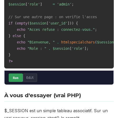
$session
[
'role'
]
=
'admin'
;
// Sur une autre page : on verifie l'acces
if
(
empty
(
$session
[
'user_id'
]
)
)
{
echo
"Acces refuse : connectez-vous."
;
}
else
{
echo
"Bienvenue, "
.
htmlspecialchars
(
$session
[
'
echo
"Role : "
.
$session
[
'role'
]
;
}
?>
Run
Edit
À vous d'essayer (vrai PHP)
$_SESSION est un simple tableau associatif. Sur un