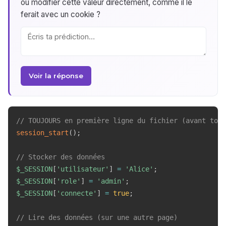
ou modifier cette valeur directement, comme il le
ferait avec un cookie ?
Voir la réponse
// TOUJOURS en première ligne du fichier (avant tout
session_start
(
)
;
// Stocker des données
$_SESSION
[
'utilisateur'
]
=
'Alice'
;
$_SESSION
[
'role'
]
=
'admin'
;
$_SESSION
[
'connecte'
]
=
true
;
// Lire des données (sur une autre page)