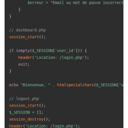
$erreur
=
"Email ou mot de passe incorrect."
}
}
// dashboard.php
session_start
(
)
;
if
(
empty
(
$_SESSION
[
'user_id'
]
)
)
{
header
(
'Location: /login.php'
)
;
exit
;
}
echo
"Bienvenue, "
.
htmlspecialchars
(
$_SESSION
[
'use
// logout.php
session_start
(
)
;
$_SESSION
=
[
]
;
session_destroy
(
)
;
header
(
'Location: /login.php'
)
;