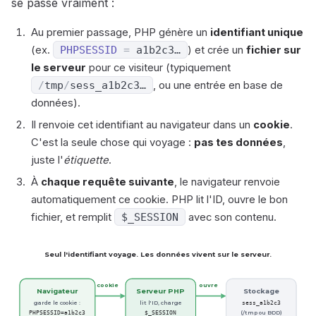
se passe vraiment :
Au premier passage, PHP génère un
identifiant unique
(ex.
PHPSESSID
=
a1b2c3…
) et crée un
fichier sur
le serveur
pour ce visiteur (typiquement
/
tmp
/
sess_a1b2c3…
, ou une entrée en base de
données).
Il renvoie cet identifiant au navigateur dans un
cookie
.
C'est la seule chose qui voyage :
pas tes données
,
juste l'
étiquette
.
À
chaque requête suivante
, le navigateur renvoie
automatiquement ce cookie. PHP lit l'ID, ouvre le bon
fichier, et remplit
$_SESSION
avec son contenu.
Seul l'identifiant voyage. Les données vivent sur le serveur.
cookie
ouvre
Navigateur
Serveur PHP
Stockage
garde le cookie :
lit l'ID, charge
sess_a1b2c3
(/tmp ou BDD)
PHPSESSID=a1b2c3
$_SESSION