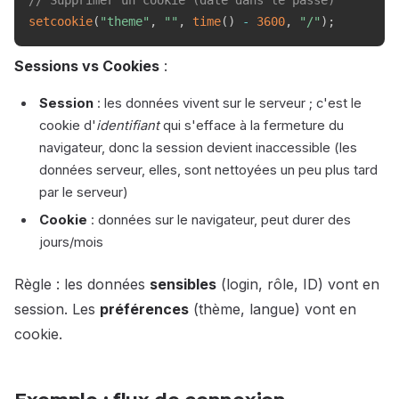
// Supprimer un cookie (date dans le passé)
setcookie
(
"theme"
,
""
,
time
(
)
-
3600
,
"/"
)
;
Sessions vs Cookies
:
Session
: les données vivent sur le serveur ; c'est le
cookie d'
identifiant
qui s'efface à la fermeture du
navigateur, donc la session devient inaccessible (les
données serveur, elles, sont nettoyées un peu plus tard
par le serveur)
Cookie
: données sur le navigateur, peut durer des
jours/mois
Règle : les données
sensibles
(login, rôle, ID) vont en
session. Les
préférences
(thème, langue) vont en
cookie.