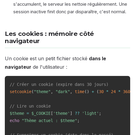
s'accumulent, le serveur les nettoie régulièrement. Une
session inactive finit donc par disparaître, c'est normal.
Les cookies : mémoire côté
navigateur
Un cookie est un petit fichier stocké
dans le
navigateur
de l'utilisateur :
// Créer un cookie (expire dans 30 jours)
setcookie
(
"theme"
,
"dark"
,
time
(
)
+
(
30
*
24
*
3600
)
// Lire un cookie
$theme
=
$_COOKIE
[
'theme'
]
??
'light'
;
echo
"Thème actuel : 
$theme
"
;