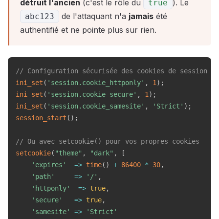
détruit l'ancien
(c'est le rôle du
). Le
true
de l'attaquant n'a
jamais
été
abc123
authentifié et ne pointe plus sur rien.
// Configuration sécurisée des cookies de session
ini_set
(
'session.cookie_httponly'
,
1
)
;
ini_set
(
'session.cookie_secure'
,
1
)
;
ini_set
(
'session.cookie_samesite'
,
'Strict'
)
;
session_start
(
)
;
// Ou avec setcookie() pour vos propres cookies
setcookie
(
"theme"
,
"dark"
,
[
'expires'
=>
time
(
)
+
86400
*
30
,
'path'
=>
'/'
,
'httponly'
=>
true
,
'secure'
=>
true
,
'samesite'
=>
'Strict'