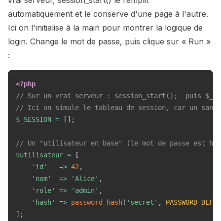
vrai serveur, session_start() le remplit
automatiquement et le conserve d'une page à l'autre.
Ici on l'initialise à la main pour montrer la logique de
login. Change le mot de passe, puis clique sur « Run »
:
<?php
// Sur un vrai serveur : session_start();  puis $_SE
// Ici on simule le tableau de session, car un sandb
$_SESSION
=
[
]
;
// Un "utilisateur en base" (le mot de passe est hac
$utilisateur
=
[
'id'
=>
42
,
'nom'
=>
'Alice'
,
'role'
=>
'admin'
,
'hash'
=>
password_hash
(
'secret'
,
PASSWORD_DEFAU
]
;