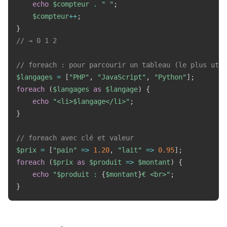
echo
$compteur
.
" "
;
$compteur
++
;
}
// → 0 1 2
// foreach : pour parcourir un tableau (le plus util
$langages
=
[
"PHP"
,
"JavaScript"
,
"Python"
]
;
foreach
(
$langages
as
$langage
)
{
echo
"<li>
$langage
</li>"
;
}
// foreach avec clé et valeur
$prix
=
[
"pain"
=>
1.20
,
"lait"
=>
0.95
]
;
foreach
(
$prix
as
$produit
=>
$montant
)
{
echo
"
$produit
 : 
{
$montant
}
€ <br>"
;
}