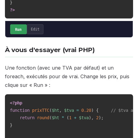
}
?>
Run
Edit
À vous d'essayer (vrai PHP)
Une fonction (avec une TVA par défaut) et un
foreach, exécutés pour de vrai. Change les prix, puis
clique sur « Run » :
<?php
function
prixTTC
(
$ht
,
$tva
=
0.20
)
{
// $tva a u
return
round
(
$ht
*
(
1
+
$tva
)
,
2
)
;
}