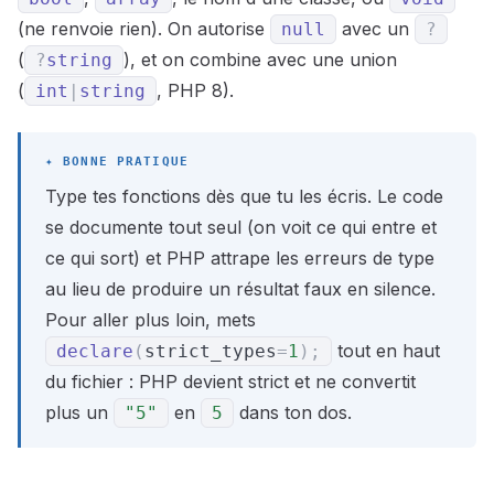
(ne renvoie rien). On autorise
avec un
null
?
(
), et on combine avec une union
?
string
(
, PHP 8).
int
|
string
Type tes fonctions dès que tu les écris. Le code
se documente tout seul (on voit ce qui entre et
ce qui sort) et PHP attrape les erreurs de type
au lieu de produire un résultat faux en silence.
Pour aller plus loin, mets
tout en haut
declare
(
strict_types
=
1
)
;
du fichier : PHP devient strict et ne convertit
plus un
en
dans ton dos.
"5"
5