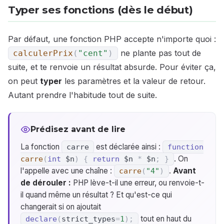
Typer ses fonctions (dès le début)
Par défaut, une fonction PHP accepte n'importe quoi :
ne plante pas tout de
calculerPrix
(
"cent"
)
suite, et te renvoie un résultat absurde. Pour éviter ça,
on peut
typer
les paramètres et la valeur de retour.
Autant prendre l'habitude tout de suite.
Prédisez avant de lire
La fonction
est déclarée ainsi :
carre
function
. On
carre
(
int
$n
)
{
return
$n
*
$n
;
}
l'appelle avec une chaîne :
.
Avant
carre
(
"4"
)
de dérouler :
PHP lève-t-il une erreur, ou renvoie-t-
il quand même un résultat ? Et qu'est-ce qui
changerait si on ajoutait
tout en haut du
declare
(
strict_types
=
1
)
;