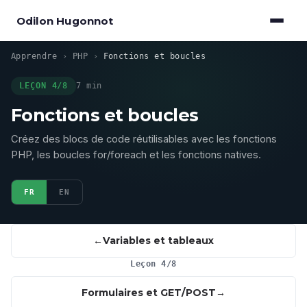
Odilon Hugonnot
Apprendre
›
PHP
›
Fonctions et boucles
LEÇON 4/8
7 min
Fonctions et boucles
Créez des blocs de code réutilisables avec les fonctions
PHP, les boucles for/foreach et les fonctions natives.
FR
EN
Variables et tableaux
Leçon 4/8
Formulaires et GET/POST