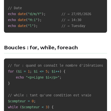
// Date
echo
date
(
"d/m/Y"
)
;
// → 27/05/2026
echo
date
(
"H:i"
)
;
// → 14:30
echo
date
(
"l"
)
;
// → Tuesday
Boucles : for, while, foreach
// for : quand on connaît le nombre d'itérations
for
(
$i
=
1
;
$i
<=
5
;
$i
++
)
{
echo
"<p>Ligne 
$i
</p>"
;
}
// while : tant qu'une condition est vraie
$compteur
=
0
;
while
(
$compteur
<
3
)
{