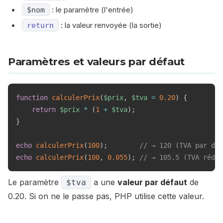
$nom
: le paramètre (l'entrée)
return
: la valeur renvoyée (la sortie)
Paramètres et valeurs par défaut
function
calculerPrix
(
$prix
,
$tva
=
0.20
)
{
return
$prix
*
(
1
+
$tva
)
;
}
echo
calculerPrix
(
100
)
;
// → 120 (TVA par déf
echo
calculerPrix
(
100
,
0.055
)
;
// → 105.5 (TVA rédui
Le paramètre
a une
valeur par défaut
de
$tva
0.20. Si on ne le passe pas, PHP utilise cette valeur.