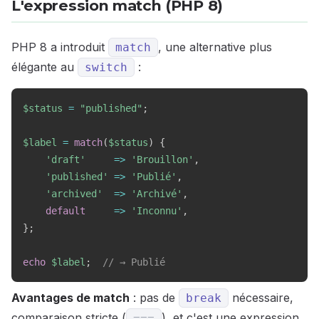
L'expression match (PHP 8)
PHP 8 a introduit
, une alternative plus
match
élégante au
:
switch
$status
=
"published"
;
$label
=
match
(
$status
)
{
'draft'
=>
'Brouillon'
,
'published'
=>
'Publié'
,
'archived'
=>
'Archivé'
,
default
=>
'Inconnu'
,
}
;
echo
$label
;
// → Publié
Avantages de match
: pas de
nécessaire,
break
comparaison stricte (
), et c'est une expression
===