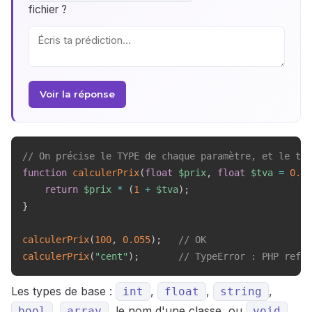
fichier ?
Voir la réponse
// On précise le TYPE de chaque paramètre, et le typ
function
calculerPrix
(
float
$prix
,
float
$tva
=
0.20
return
$prix
*
(
1
+
$tva
)
;
}
calculerPrix
(
100
,
0.055
)
;
// OK
calculerPrix
(
"cent"
)
;
// TypeError : PHP refus
Les types de base :
,
,
,
int
float
string
,
, le nom d'une classe, ou
bool
array
void