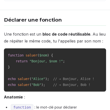
Déclarer une fonction
Une fonction est un
bloc de code réutilisable
. Au lieu
de répéter le même code, tu l'appelles par son nom :
function
saluer
(
$nom
)
{
return
"Bonjour, 
$nom
 !"
;
}
echo
saluer
(
"Alice"
)
;
// → Bonjour, Alice !
echo
saluer
(
"Bob"
)
;
// → Bonjour, Bob !
Anatomie
:
function
: le mot-clé pour déclarer