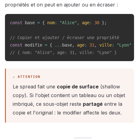
propriétés et on peut en ajouter ou en écraser :
const
 base 
=
{
nom
:
"Alice"
,
age
:
30
}
;
// Copier et ajouter / écraser une propriété
const
 modifie 
=
{
...
base
,
age
:
31
,
ville
:
"Lyon"
}
;
// { nom: "Alice", age: 31, ville: "Lyon" }
Le spread fait une
copie de surface
(shallow
copy). Si l'objet contient un tableau ou un objet
imbriqué, ce sous-objet reste
partagé
entre la
copie et l'original : le modifier affecte les deux.