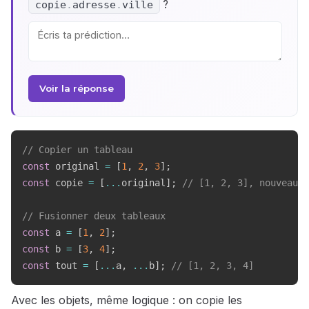
?
copie
.
adresse
.
ville
Voir la réponse
// Copier un tableau
const
 original 
=
[
1
,
2
,
3
]
;
const
 copie 
=
[
...
original
]
;
// [1, 2, 3], nouveau t
// Fusionner deux tableaux
const
 a 
=
[
1
,
2
]
;
const
 b 
=
[
3
,
4
]
;
const
 tout 
=
[
...
a
,
...
b
]
;
// [1, 2, 3, 4]
Avec les objets, même logique : on copie les