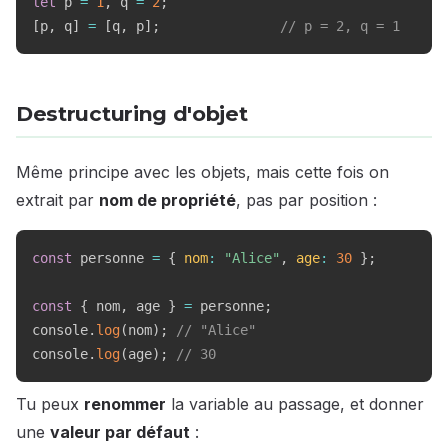
let
 p 
=
1
,
 q 
=
2
;
[
p
,
 q
]
=
[
q
,
 p
]
;
// p = 2, q = 1
Destructuring d'objet
Même principe avec les objets, mais cette fois on
extrait par
nom de propriété
, pas par position :
const
 personne 
=
{
nom
:
"Alice"
,
age
:
30
}
;
const
{
 nom
,
 age 
}
=
 personne
;
console
.
log
(
nom
)
;
// "Alice"
console
.
log
(
age
)
;
// 30
Tu peux
renommer
la variable au passage, et donner
une
valeur par défaut
: