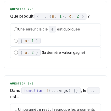
QUESTION 2/3
Que produit
?
{
...
{
a
:
1
}
,
a
:
2
}
Une erreur : la clé
est dupliquée
a
{
a
:
1
}
(la dernière valeur gagne)
{
a
:
2
}
QUESTION 3/3
Dans
, le
function
f
(
...
args
)
{
}
...
est...
Un paramètre rest : il regroupe les arguments