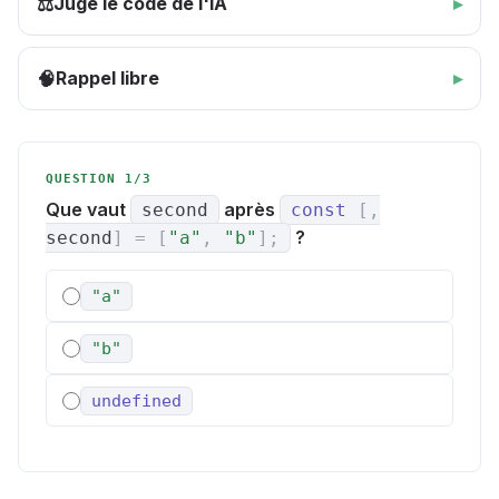
Juge le code de l'IA
⚖️
Rappel libre
🧠
QUESTION 1/3
Que vaut
après
second
const
[
,
?
second
]
=
[
"a"
,
"b"
]
;
"a"
"b"
undefined