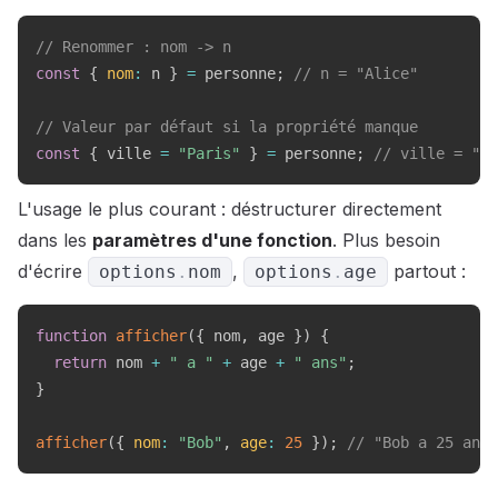
// Renommer : nom -> n
const
{
nom
:
 n 
}
=
 personne
;
// n = "Alice"
// Valeur par défaut si la propriété manque
const
{
 ville 
=
"Paris"
}
=
 personne
;
// ville = "Pa
L'usage le plus courant : déstructurer directement
dans les
paramètres d'une fonction
. Plus besoin
d'écrire
,
partout :
options
.
nom
options
.
age
function
afficher
(
{
 nom
,
 age 
}
)
{
return
 nom 
+
" a "
+
 age 
+
" ans"
;
}
afficher
(
{
nom
:
"Bob"
,
age
:
25
}
)
;
// "Bob a 25 ans"