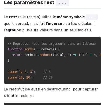
Les paramètres rest
...
Le
rest
(« le reste ») utilise
le même symbole
...
que le spread, mais fait l'
inverse
: au lieu d'étaler, il
regroupe
plusieurs valeurs dans un seul tableau.
// Regrouper tous les arguments dans un tableau
function
somme
(
...
nombres
)
{
return
 nombres
.
reduce
(
(
total
,
 n
)
=>
 total 
+
 n
,
0
)
;
}
somme
(
1
,
2
,
3
)
;
// 6
somme
(
10
,
20
)
;
// 30
Le rest s'utilise aussi en destructuring, pour capturer
« tout le reste » :