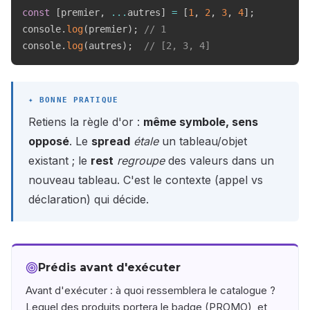
const
[
premier
,
...
autres
]
=
[
1
,
2
,
3
,
4
]
;
console
.
log
(
premier
)
;
// 1
console
.
log
(
autres
)
;
// [2, 3, 4]
Retiens la règle d'or :
même symbole, sens
opposé
. Le
spread
étale
un tableau/objet
existant ; le
rest
regroupe
des valeurs dans un
nouveau tableau. C'est le contexte (appel vs
déclaration) qui décide.
Prédis avant d'exécuter
Avant d'exécuter : à quoi ressemblera le catalogue ?
Lequel des produits portera le badge (PROMO), et