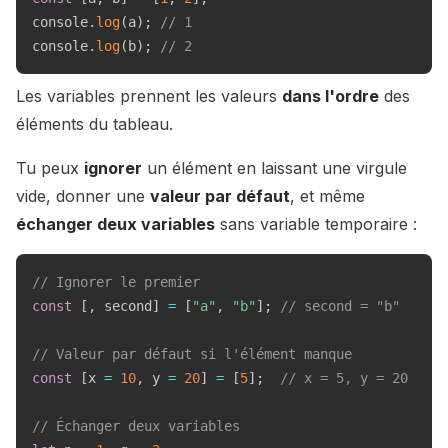
console
.
log
(
a
)
;
// 1
console
.
log
(
b
)
;
// 2
Les variables prennent les valeurs
dans l'ordre
des
éléments du tableau.
Tu peux
ignorer
un élément en laissant une virgule
vide, donner une
valeur par défaut
, et même
échanger deux variables
sans variable temporaire :
// Ignorer le premier
const
[
,
 second
]
=
[
"a"
,
"b"
]
;
// second = "b"
// Valeur par défaut si l'élément manque
const
[
x 
=
10
,
 y 
=
20
]
=
[
5
]
;
// x = 5, y = 20
// Échanger deux variables