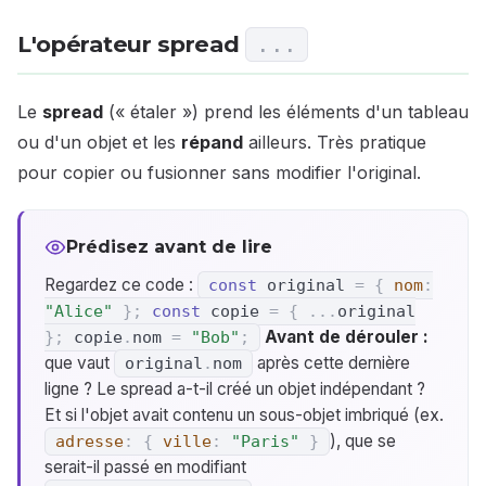
L'opérateur spread
...
Le
spread
(« étaler ») prend les éléments d'un tableau
ou d'un objet et les
répand
ailleurs. Très pratique
pour copier ou fusionner sans modifier l'original.
Prédisez avant de lire
Regardez ce code :
const
original
=
{
nom
:
"Alice"
}
;
const
copie
=
{
...
original
Avant de dérouler :
}
;
copie
.
nom
=
"Bob"
;
que vaut
après cette dernière
original
.
nom
ligne ? Le spread a-t-il créé un objet indépendant ?
Et si l'objet avait contenu un sous-objet imbriqué (ex.
), que se
adresse
:
{
ville
:
"Paris"
}
serait-il passé en modifiant