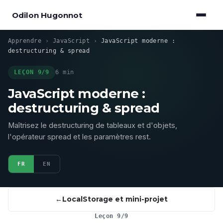
Odilon Hugonnot
Apprendre
›
JavaScript
›
JavaScript moderne :
destructuring & spread
LEÇON 9/9
6 min
JavaScript moderne :
destructuring & spread
Maîtrisez le destructuring de tableaux et d'objets,
l'opérateur spread et les paramètres rest.
FR
EN
LocalStorage et mini-projet
Leçon 9/9