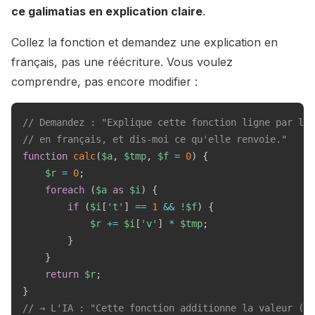
ce galimatias en explication claire
.
Collez la fonction et demandez une explication en
français, pas une réécriture. Vous voulez
comprendre, pas encore modifier :
// Demandez : "Explique cette fonction ligne par lig
// en français, et dis-moi ce qu'elle renvoie."
function
calc
(
$a
,
$tmp
,
$f
=
0
)
{
$r
=
0
;
foreach
(
$a
as
$i
)
{
if
(
$i
[
't'
]
==
1
&&
!
$f
)
{
$r
+=
$i
[
'v'
]
*
$tmp
;
}
}
return
$r
;
}
// → L'IA : "Cette fonction additionne la valeur (v)