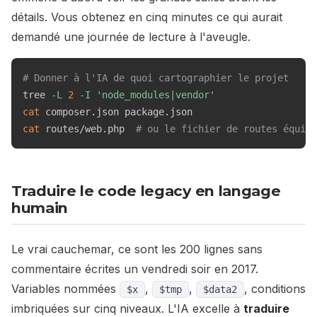
détails. Vous obtenez en cinq minutes ce qui aurait
demandé une journée de lecture à l'aveugle.
# Donner à l'IA de quoi cartographier le projet
tree 
-L
2
-I
'node_modules|vendor'
cat
cat
 routes/web.php  
# ou le fichier de routes équiva
Traduire le code legacy en langage
humain
Le vrai cauchemar, ce sont les 200 lignes sans
commentaire écrites un vendredi soir en 2017.
Variables nommées
,
,
, conditions
$x
$tmp
$data2
imbriquées sur cinq niveaux. L'IA excelle à
traduire