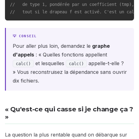
//   de type 1, pondérée par un coefficient (tmp), e
//   tout si le drapeau f est activé. C'est un calcu
Pour aller plus loin, demandez le
graphe
d'appels
: « Quelles fonctions appellent
et lesquelles
appelle-t-elle ?
calc()
calc()
» Vous reconstruisez la dépendance sans ouvrir
dix fichiers.
« Qu'est-ce qui casse si je change ça ?
»
La question la plus rentable quand on débarque sur