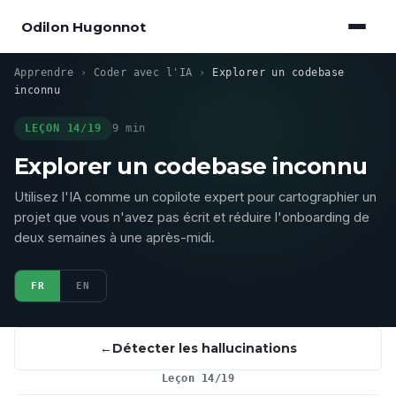
Odilon Hugonnot
Apprendre
›
Coder avec l'IA
›
Explorer un codebase
inconnu
LEÇON 14/19
9 min
Explorer un codebase inconnu
Utilisez l'IA comme un copilote expert pour cartographier un
projet que vous n'avez pas écrit et réduire l'onboarding de
deux semaines à une après-midi.
FR
EN
Détecter les hallucinations
Leçon 14/19