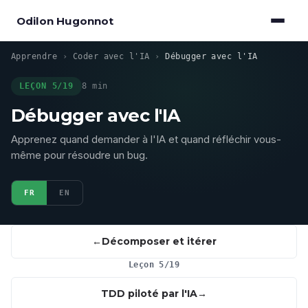
Odilon Hugonnot
Apprendre
›
Coder avec l'IA
›
Débugger avec l'IA
LEÇON 5/19
8 min
Débugger avec l'IA
Apprenez quand demander à l'IA et quand réfléchir vous-
même pour résoudre un bug.
FR
EN
Décomposer et itérer
Leçon 5/19
TDD piloté par l'IA