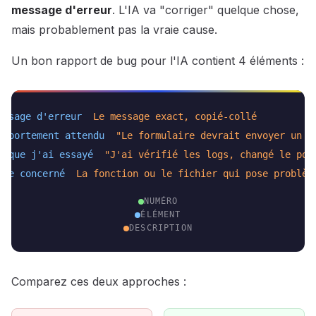
message d'erreur
. L'IA va "corriger" quelque chose,
mais probablement pas la vraie cause.
Un bon rapport de bug pour l'IA contient 4 éléments :
essage d'erreur
Le message exact, copié-collé
omportement attendu
"Le formulaire devrait envoyer un e
e que j'ai essayé
"J'ai vérifié les logs, changé le por
ode concerné
La fonction ou le fichier qui pose problèm
NUMÉRO
ÉLÉMENT
DESCRIPTION
Comparez ces deux approches :