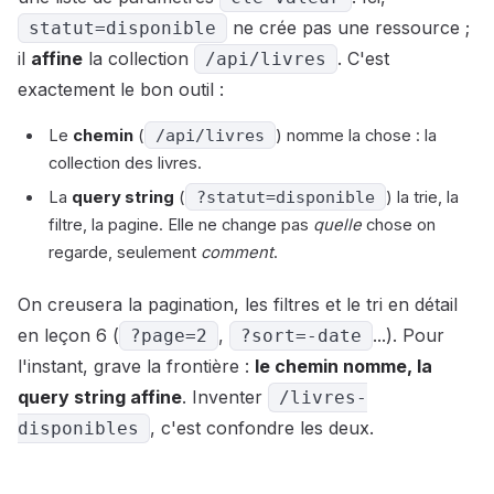
ne crée pas une ressource ;
statut=disponible
il
affine
la collection
. C'est
/api/livres
exactement le bon outil :
Le
chemin
(
/api/livres
) nomme la chose : la
collection des livres.
La
query string
(
?statut=disponible
) la trie, la
filtre, la pagine. Elle ne change pas
quelle
chose on
regarde, seulement
comment
.
On creusera la pagination, les filtres et le tri en détail
en leçon 6 (
,
...). Pour
?page=2
?sort=-date
l'instant, grave la frontière :
le chemin nomme, la
query string affine
. Inventer
/livres-
, c'est confondre les deux.
disponibles