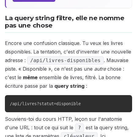
La query string filtre, elle ne nomme
pas une chose
Encore une confusion classique. Tu veux les livres
disponibles. La tentation, c'est d'inventer une nouvelle
adresse :
. Mauvaise
/api/livres-disponibles
piste. « Disponible », ce n'est pas une
autre
chose :
c'est le
même
ensemble de livres, filtré. La bonne
écriture passe par la
query string
:
/api/livres?statut=disponible
Souviens-toi du cours HTTP, leçon sur l'anatomie
d'une URL : tout ce qui suit le
est la query string,
?
une liste de paramètres
. Ici,
clé=valeur