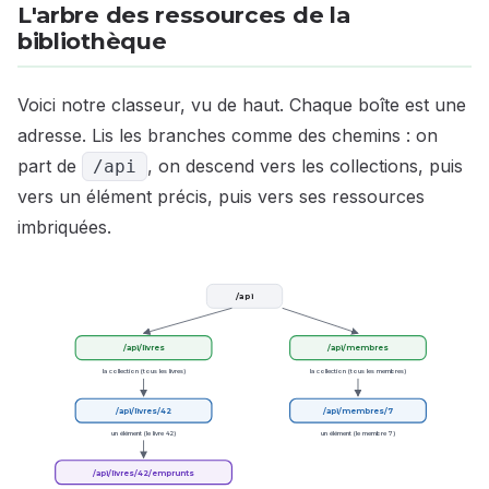
L'arbre des ressources de la
bibliothèque
Voici notre classeur, vu de haut. Chaque boîte est une
adresse. Lis les branches comme des chemins : on
part de
, on descend vers les collections, puis
/api
vers un élément précis, puis vers ses ressources
imbriquées.
/api
/api/livres
/api/membres
la collection (tous les livres)
la collection (tous les membres)
/api/livres/42
/api/membres/7
un élément (le livre 42)
un élément (le membre 7)
/api/livres/42/emprunts