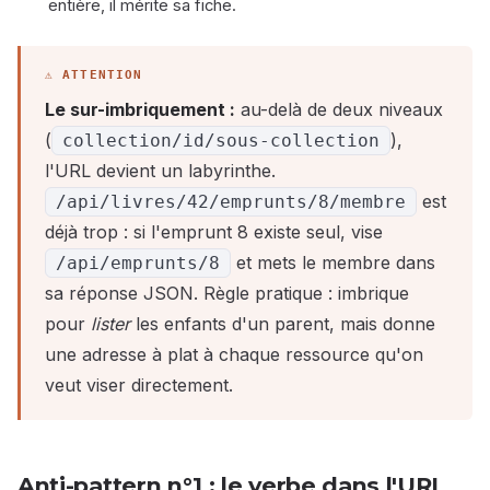
entière, il mérite sa fiche.
Le sur-imbriquement :
au-delà de deux niveaux
(
),
collection/id/sous-collection
l'URL devient un labyrinthe.
est
/api/livres/42/emprunts/8/membre
déjà trop : si l'emprunt 8 existe seul, vise
et mets le membre dans
/api/emprunts/8
sa réponse JSON. Règle pratique : imbrique
pour
lister
les enfants d'un parent, mais donne
une adresse à plat à chaque ressource qu'on
veut viser directement.
Anti-pattern n°1 : le verbe dans l'URL