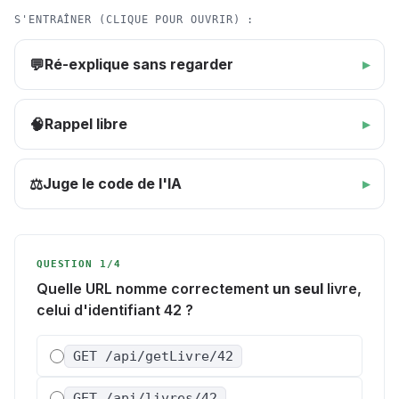
S'ENTRAÎNER (CLIQUE POUR OUVRIR) :
Ré-explique sans regarder
💬
Rappel libre
🧠
Juge le code de l'IA
⚖️
QUESTION 1/4
Quelle URL nomme correctement
un seul
livre,
celui d'identifiant 42 ?
GET /api/getLivre/42
GET /api/livres/42