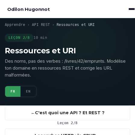
Odilon Hugonnot
Apprendre
›
API REST
›
Ressources et URI
LEÇON 2/8
10 min
Ressources et URI
Des noms, pas des verbes : /livres/42/emprunts. Modélise
ton domaine en ressources REST et corrige les URL
malformées.
FR
EN
C'est quoi une API ? Et REST ?
Leçon 2/8